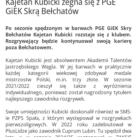
Kajetan Kubicki żegna się z PGE
GiEK Skrą Bełchatów
Po sezonie spędzonym w barwach PGE GiEK Skry
Bełchatów Kajetan Kubicki rozstaje się z klubem.
Rozgrywający będzie kontynuował swoją karierę
poza Bełchatowem.
Kajetan Kubicki jest absolwentem Akademii Talentów
Jastrzębskiego Węgla. W jej barwach w praktycznie
każdej kategorii wiekowej zdobywał medale
mistrzostw Polski, m.in. trzy złote. W sezonie
2021/2022 cieszył się także z wyróżnienia
indywidualnego, ponieważ został nagrodzony tytułem
najlepszego zawodnika rozgrywek.
Swoje umiejętności Kubicki doskonalił również w SMS-
ie PZPS Spała, z którym występował w rozgrywkach
pierwszoligowych. W 2022 roku zadebiutował w
PlusLidze jako zawodnik Cuprum Lubin. Tu spędził dwa