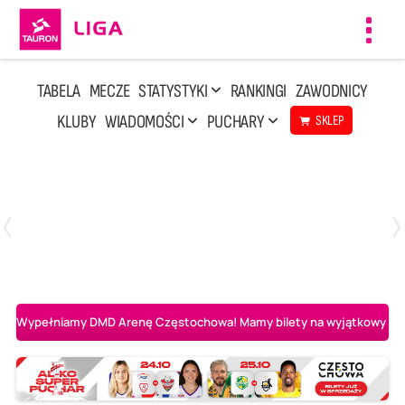
Toggl
navig
TABELA
MECZE
STATYSTYKI
RANKINGI
ZAWODNICY
KLUBY
WIADOMOŚCI
PUCHARY
SKLEP
Czwartek, 30 Kwi, 17:30
1
3
Asseco Resovia Rzeszów
PGE Projekt Warszawa
Wypełniamy DMD Arenę Częstochowa! Mamy bilety na wyjątkowy mecz 