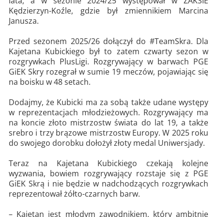
lata, a w sezonie 2024/25 występował w ZAKSIE
Kędzierzyn-Koźle, gdzie był zmiennikiem Marcina
Janusza.
Przed sezonem 2025/26 dołączył do #TeamSkra. Dla
Kajetana Kubickiego był to zatem czwarty sezon w
rozgrywkach PlusLigi. Rozgrywający w barwach PGE
GiEK Skry rozegrał w sumie 19 meczów, pojawiając się
na boisku w 48 setach.
Dodajmy, że Kubicki ma za sobą także udane występy
w reprezentacjach młodzieżowych. Rozgrywający ma
na koncie złoto mistrzostw świata do lat 19, a także
srebro i trzy brązowe mistrzostw Europy. W 2025 roku
do swojego dorobku dołożył złoty medal Uniwersjady.
Teraz na Kajetana Kubickiego czekają kolejne
wyzwania, bowiem rozgrywający rozstaje się z PGE
GiEK Skrą i nie będzie w nadchodzących rozgrywkach
reprezentował żółto-czarnych barw.
– Kajetan jest młodym zawodnikiem, który ambitnie