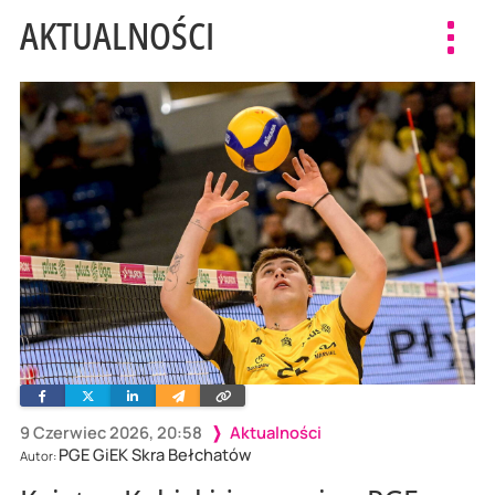
AKTUALNOŚCI
Toggl
navig
Facebook
Twitter
Linkedin
Wyślij
Skopiuj
e-
link
mailem
9 Czerwiec 2026, 20:58
Aktualności
PGE GiEK Skra Bełchatów
Autor: