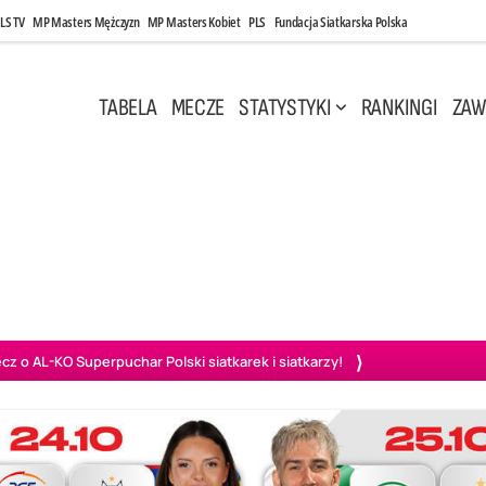
LS TV
MP Masters Mężczyzn
MP Masters Kobiet
PLS
Fundacja Siatkarska Polska
TABELA
MECZE
STATYSTYKI
RANKINGI
ZAW
i, 14:45
Poniedziałek, 27 Kwi, 20:00
3
0
3
2
wiercie
BOGDANKA LUK Lublin
PGE Projekt Warszawa
Ass
o AL-KO Superpuchar Polski siatkarek i siatkarzy!