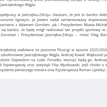
e Jastrzębskiego Węgla.
ółpracy w Jastrzębiu-Zdroju. Uważam, że jest to bardzo dobr
ziomie ligowym. Ja jestem nadal zainteresowany wspierani
e zarówno z Adamem Gorolem, jak i Prezydentem Miasta Micha
się bardzo, że będę mógł realizować ten projekt sportowy w 
Gorolowi i Prezydentowi Jastrzębia-Zdroju – mówi Oleg Baran
trzębskiej siatkówce na poziomie PlusLigi w sezonie 2025/2026 
szkoleniowiec Jastrzębskiego Węgla, Andrzej Kowal. Większość pr
Leszkiem Dejewskim na czele. Ponadto, tworzyć będą go: Andrzej
 fizjoterapeuty oraz statystyk Filip Mystkowski. Jeśli chodzi o
ystenta pierwszego trenera oraz fizjoterapeuta Roman Lipitskyi