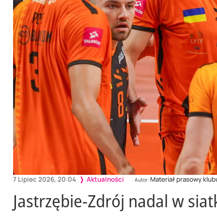
7 Lipiec 2026, 20:04
Aktualności
Materiał prasowy klub
Autor:
Jastrzębie-Zdrój nadal w siatk