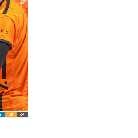
ter
Linkedin
Wyślij
Skopiuj
e-
link
mailem