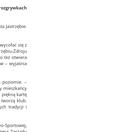
 rozgrywkach
a Jastrzębie-
 wycofać się z
rzębiu-Zdroju
o też otwiera
ów – wyjaśnia
 poziomie. –
by mieszkańcy
ł piękną kartę
 tworzą klub.
ch tradycji i
o-Sportowej,
ezesa Zarządu