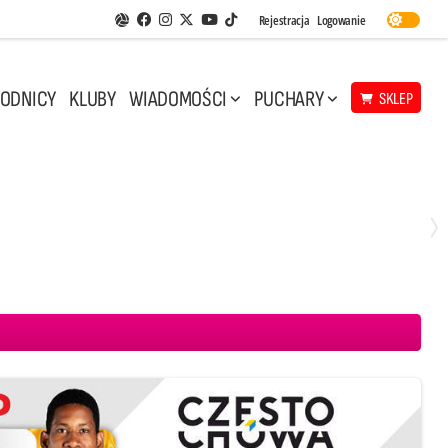
Facebook
Instagram
Twitter
Youtube
Rejestracja
Logowanie
Aplikacja Siatkarskie Ligi
TikTok
ODNICY
KLUBY
WIADOMOŚCI
PUCHARY
SKLEP
Środa, 29 Kwi, 17:30
3
1
eco Resovia Rzeszów
BOGDANKA LUK Lublin
Aluron CMC Warta Zawiercie