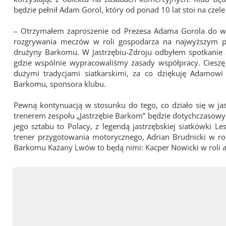
będzie pełnił Adam Gorol, który od ponad 10 lat stoi na czel
– Otrzymałem zaproszenie od Prezesa Adama Gorola do wsp
rozgrywania meczów w roli gospodarza na najwyższym po
drużyny Barkomu. W Jastrzębiu-Zdroju odbyłem spotkani
gdzie wspólnie wypracowaliśmy zasady współpracy. Cieszę 
dużymi tradycjami siatkarskimi, za co dziękuję Adamowi 
Barkomu, sponsora klubu.
Pewną kontynuacją w stosunku do tego, co działo się w jas
trenerem zespołu „Jastrzębie Barkom” będzie dotychczasowy 
jego sztabu to Polacy, z legendą jastrzębskiej siatkówki 
trener przygotowania motorycznego, Adrian Brudnicki w roli
Barkomu Każany Lwów to będą nimi: Kacper Nowicki w roli as