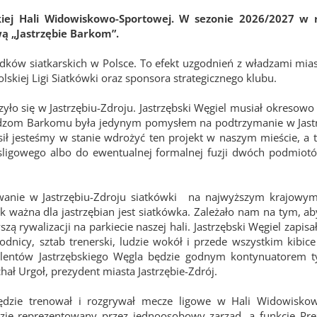
kiej Hali Widowiskowo-Sportowej. W sezonie 2026/2027 w
ą „Jastrzębie Barkom”.
dków siatkarskich w Polsce. To efekt uzgodnień z władzami miast
skiej Ligi Siatkówki oraz sponsora strategicznego klubu.
rzyło się w Jastrzębiu-Zdroju. Jastrzębski Węgiel musiał okresowo
ładzom Barkomu była jedynym pomysłem na podtrzymanie w Jast
ł jesteśmy w stanie wdrożyć ten projekt w naszym mieście, a t
sligowego albo do ewentualnej formalnej fuzji dwóch podmiot
nie w Jastrzębiu-Zdroju siatkówki na najwyższym krajowym
k ważna dla jastrzębian jest siatkówka. Zależało nam na tym, a
ą rywalizacji na parkiecie naszej hali. Jastrzębski Węgiel zapisa
odnicy, sztab trenerski, ludzie wokół i przede wszystkim kibice
alentów Jastrzębskiego Węgla będzie godnym kontynuatorem ty
ł Urgoł, prezydent miasta Jastrzębie-Zdrój.
 będzie trenował i rozgrywał mecze ligowe w Hali Widowiskow
dzie reprezentowany przez jednoosobowy zarząd, a funkcję Pr