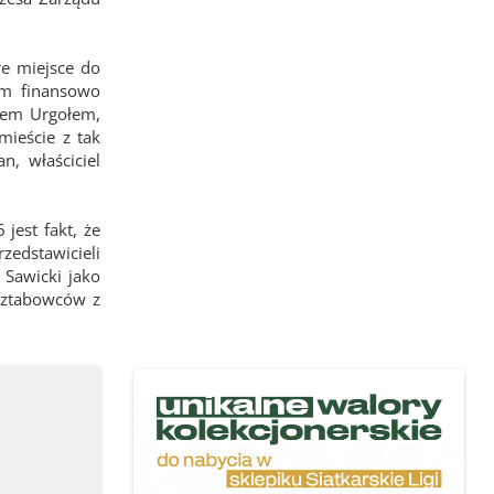
e miejsce do
em finansowo
łem Urgołem,
mieście z tak
, właściciel
jest fakt, że
zedstawicieli
 Sawicki jako
 sztabowców z
.