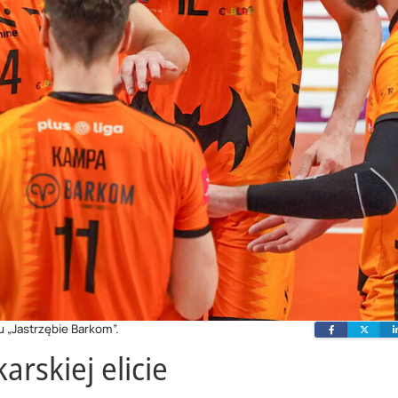
u „Jastrzębie Barkom”.
Facebook
Twit
arskiej elicie