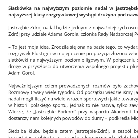
Siatkówka na najwyższym poziomie nadal w jastrzębs
najwyższej klasy rozgrywkowej wystąpi drużyna pod nazw
Jastrzębie-Zdrój nadal będzie jednym z najważniejszych ośro
Zdrój przy udziale Adama Gorola, członka Rady Nadzorczej Pol
– To jest moja idea. Zrodziła się ona na bazie tego, co wyda
rozgrywek PlusLigi i w mojej ocenie propozycja złożona w
siatkówki na najwyższym poziomie ligowym. W połączeniu si
drogę w przyszłości do utworzenia wspólnego projektu plu
Adam Gorol.
Najważniejszym celem prowadzonych rozmów było zachowa
Rozmowy trwały wiele tygodni. Od początku wiedzieliśmy ja
nadal mogli liczyć na wiele wrażeń sportowych jakie towarzysz
w historii polskiego sportu, jednak to nie nazwa, tylko zaw
Wierzę, że „Jastrzębie Barkom” przy wsparciu Akademii T
dostarczy nam kolejnych powodów do dumy – podkreśla Micha
Siedzibą klubu będzie zatem Jastrzębie-Zdrój, a zespół
korzystając z obiektu na zasadach komercyjnych. Klub bę