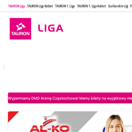
TAURON Liga
TAURON Liga Kobiet
TAURON 1. Liga
TAURON 1. Liga Kobiet
Siatkarskie Ligi
P
Poniedziałek, 20 Kwi, 17:30
Sobota, 25 Kw
2
3
Indykpol AZS Olsztyn
PGE GiEK SKRA Bełchatów
Aluron CMC Warta Za
Wypełniamy DMD Arenę Częstochowa! Mamy bilety na wyjątkowy mecz 