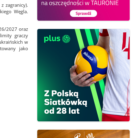
z zagranicy).
kiego Węgla.
026/2027 oraz
imity graczy
ukraińskich w
ktowany jako