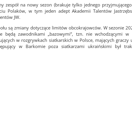
y zespół na nowy sezon (brakuje tylko jednego przyjmującego 
ściu Polaków, w tym jeden adept Akademii Talentów Jastrzębs
lentów JW.
połu są zmiany dotyczące limitów obcokrajowców. W sezonie 2
e będą zawodnikami „bazowymi”, tzn. nie wchodzącymi w l
ujących w rozgrywkach siatkarskich w Polsce, mających graczy 
tępujący w Barkomie poza siatkarzami ukraińskimi był tra