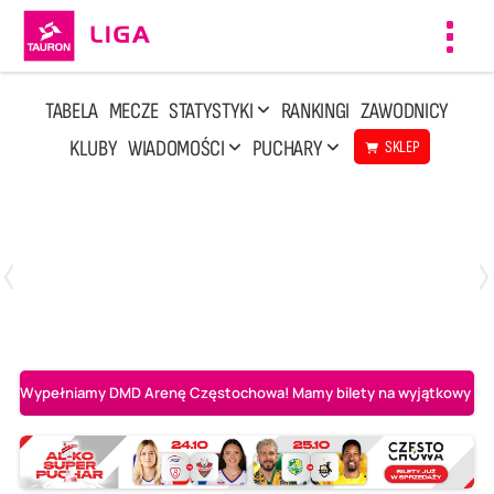
Toggl
navig
TABELA
MECZE
STATYSTYKI
RANKINGI
ZAWODNICY
KLUBY
WIADOMOŚCI
PUCHARY
SKLEP
Poniedziałek, 20 Kwi, 17:30
2
3
Indykpol AZS Olsztyn
PGE GiEK SKRA Bełchatów
Wypełniamy DMD Arenę Częstochowa! Mamy bilety na wyjątkowy mecz 