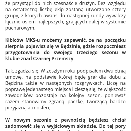
że przystąpi do nich szesnaście drużyn. Bez względu
na ostateczną liczbę ekip zostaną utworzone cztery
grupy, z których awans do następnej rundy wywalczy
łącznie osiem najlepszych, grających dalej w systemie
pucharowym.
Kibiców MKS-u możemy zapewnić, że na początku
sierpnia pojawisz się w Będzinie, gdzie rozpoczniesz
przygotowania do swojego trzeciego sezonu w
klubie znad Czarnej Przemszy.
Tak, zgadza się. W zeszłym roku podpisałem dwuletnią
umowę, na podstawie której będę grał dla klubu z
Będzina także w następnych rozgrywkach. Liczę na
poprawę jedenastego miejsca i cieszę się, że większość
zawodników pozostaje na kolejny sezon, ponieważ
razem stanowimy zgraną paczkę, tworzącą bardzo
przyjazną atmosferę.
W nowym sezonie z pewnością będziesz chciał
zadomowić się w wyjściowym składzie. Do tej pory