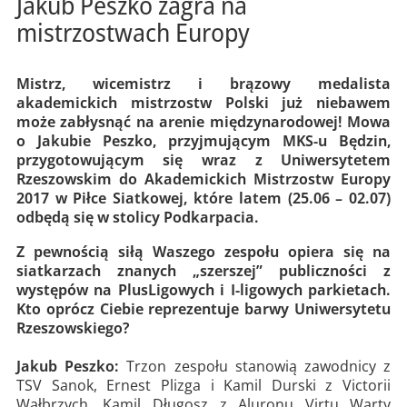
Jakub Peszko zagra na
mistrzostwach Europy
Mistrz, wicemistrz i brązowy medalista
akademickich mistrzostw Polski już niebawem
może zabłysnąć na arenie międzynarodowej! Mowa
o Jakubie Peszko, przyjmującym MKS-u Będzin,
przygotowującym się wraz z Uniwersytetem
Rzeszowskim do Akademickich Mistrzostw Europy
2017 w Piłce Siatkowej, które latem (25.06 – 02.07)
odbędą się w stolicy Podkarpacia.
Z pewnością siłą Waszego zespołu opiera się na
siatkarzach znanych „szerszej” publiczności z
występów na PlusLigowych i I-ligowych parkietach.
Kto oprócz Ciebie reprezentuje barwy Uniwersytetu
Rzeszowskiego?
Jakub Peszko:
Trzon zespołu stanowią zawodnicy z
TSV Sanok, Ernest Plizga i Kamil Durski z Victorii
Wałbrzych, Kamil Długosz z Aluronu Virtu Warty