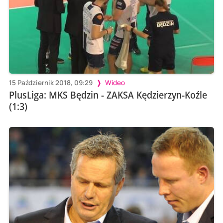
15 Październik 2018, 09:29
Wideo
PlusLiga: MKS Będzin - ZAKSA Kędzierzyn-Koźle
(1:3)