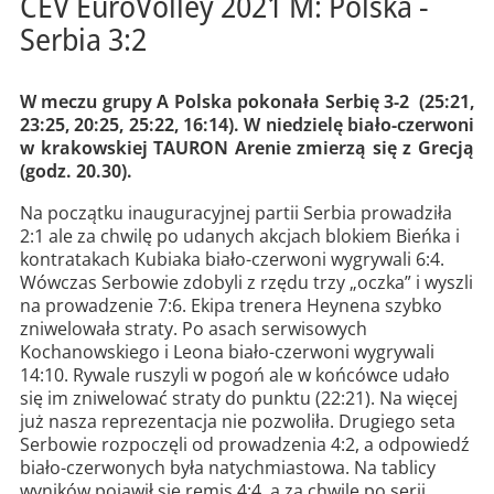
CEV EuroVolley 2021 M: Polska -
Serbia 3:2
W meczu grupy A Polska pokonała Serbię 3-2 (25:21,
23:25, 20:25, 25:22, 16:14). W niedzielę biało-czerwoni
w krakowskiej TAURON Arenie zmierzą się z Grecją
(godz. 20.30).
Na początku inauguracyjnej partii Serbia prowadziła
2:1 ale za chwilę po udanych akcjach blokiem Bieńka i
kontratakach Kubiaka biało-czerwoni wygrywali 6:4.
Wówczas Serbowie zdobyli z rzędu trzy „oczka” i wyszli
na prowadzenie 7:6. Ekipa trenera Heynena szybko
zniwelowała straty. Po asach serwisowych
Kochanowskiego i Leona biało-czerwoni wygrywali
14:10. Rywale ruszyli w pogoń ale w końcówce udało
się im zniwelować straty do punktu (22:21). Na więcej
już nasza reprezentacja nie pozwoliła. Drugiego seta
Serbowie rozpoczęli od prowadzenia 4:2, a odpowiedź
biało-czerwonych była natychmiastowa. Na tablicy
wyników pojawił się remis 4:4, a za chwilę po serii