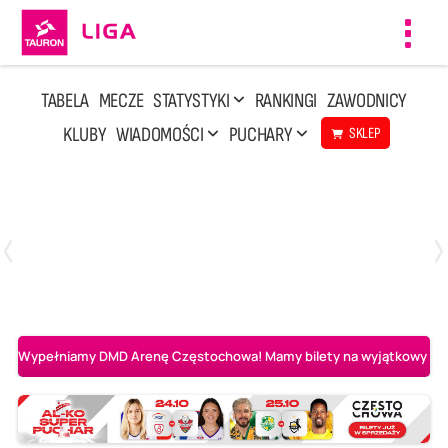
Toggl
navig
TABELA
MECZE
STATYSTYKI
RANKINGI
ZAWODNICY
KLUBY
WIADOMOŚCI
PUCHARY
SKLEP
Sobota, 8 Sie, 10:00
2
0
Ślepsk Malow Suwałki
PGE Projekt Warszawa
Wypełniamy DMD Arenę Częstochowa! Mamy bilety na wyjątkowy mecz 