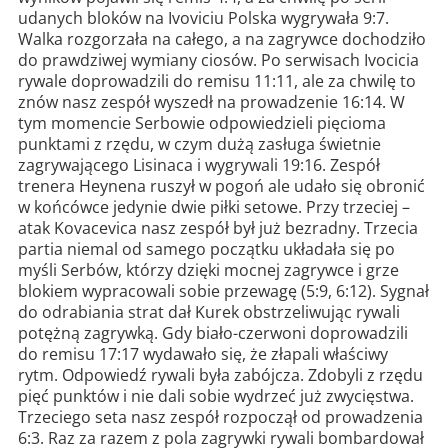
udanych bloków na Ivoviciu Polska wygrywała 9:7.
Walka rozgorzała na całego, a na zagrywce dochodziło
do prawdziwej wymiany ciosów. Po serwisach Ivocicia
rywale doprowadzili do remisu 11:11, ale za chwilę to
znów nasz zespół wyszedł na prowadzenie 16:14. W
tym momencie Serbowie odpowiedzieli pięcioma
punktami z rzędu, w czym dużą zasługa świetnie
zagrywającego Lisinaca i wygrywali 19:16. Zespół
trenera Heynena ruszył w pogoń ale udało się obronić
w końcówce jedynie dwie piłki setowe. Przy trzeciej –
atak Kovacevica nasz zespół był już bezradny. Trzecia
partia niemal od samego początku układała się po
myśli Serbów, którzy dzięki mocnej zagrywce i grze
blokiem wypracowali sobie przewagę (5:9, 6:12). Sygnał
do odrabiania strat dał Kurek obstrzeliwując rywali
potężną zagrywką. Gdy biało-czerwoni doprowadzili
do remisu 17:17 wydawało się, że złapali właściwy
rytm. Odpowiedź rywali była zabójcza. Zdobyli z rzędu
pięć punktów i nie dali sobie wydrzeć już zwycięstwa.
Trzeciego seta nasz zespół rozpoczął od prowadzenia
6:3. Raz za razem z pola zagrywki rywali bombardował