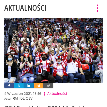
AKTUALNOŚCI
Toggl
navig
Facebook
Twitter
Linkedin
Wyślij
Skopiuj
e-
link
mailem
4 Wrzesień 2021, 18:16
Aktualności
RM, fot. CEV
Autor: