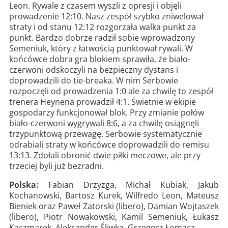
Leon. Rywale z czasem wyszli z opresji i objęli
prowadzenie 12:10. Nasz zespół szybko zniwelował
straty i od stanu 12:12 rozgorzała walka punkt za
punkt. Bardzo dobrze radził sobie wprowadzony
Semeniuk, który z łatwością punktował rywali. W
końcówce dobra gra blokiem sprawiła, że biało-
czerwoni odskoczyli na bezpieczny dystans i
doprowadzili do tie-breaka. W nim Serbowie
rozpoczęli od prowadzenia 1:0 ale za chwilę to zespół
trenera Heynena prowadził 4:1. Świetnie w ekipie
gospodarzy funkcjonował blok. Przy zmianie połów
biało-czerwoni wygrywali 8:6, a za chwilę osiągnęli
trzypunktową przewagę. Serbowie systematycznie
odrabiali straty w końcówce doprowadzili do remisu
13:13. Zdołali obronić dwie piłki meczowe, ale przy
trzeciej byli już bezradni.
Polska:
Fabian Drzyzga, Michał Kubiak, Jakub
Kochanowski, Bartosz Kurek, Wilfredo Leon, Mateusz
Bieniek oraz Paweł Zatorski (libero), Damian Wojtaszek
(libero), Piotr Nowakowski, Kamil Semeniuk, Łukasz
Kaczmarek, Aleksander Śliwka, Grzegorz Łomacz