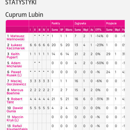
STATYSTYKI
Cuprum Lubin
Punkty
Zagrywka
Przyjecie
I
II
III
IV
V
Suma
BP
Bilans
Suma
Błąd
As
Eff%
Suma
Błąd
Poz%
1
Mateusz
*
*
*
*
1
1
1
7
2
1
-14%
0
0
-%
Malinowski
2
Łukasz
6
6
6
6
6
20
5
20
13
4
1
-23%
1
0
0%
Kaczmarek
3
Keith
1
1
1
1
1
14
6
14
21
2
2
0%
29
1
31%
Pupart
5
Adam
*
*
0
0
0
4
2
0
-50%
0
0
-%
Michalski
6
Paweł
*
*
*
*
*
0
0
0
0
0
0
-%
24
1
42%
Rusek (L)
7
Maciej
3
3
3
3
3
1
1
1
16
1
0
-6%
0
0
-%
Gorzkiewicz
8
Marcus
2
2
2
2
2
7
2
7
15
3
2
0%
0
0
-%
Boehme
9
Robert
4
4
4
4
4
21
5
21
16
6
0
-31%
31
1
42%
Täht
10
Dawid
5
5
5
5
5
4
2
4
12
0
0
0%
0
0
-%
Gunia
11
Marcin
0
0
0
0
0
0
-%
0
0
-%
Kryś (L)
13
Rafail
0
0
0
0
0
0
-%
0
0
-%
Koumentakis