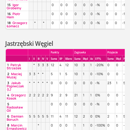
15
Igor
0
0
0
0
0
0
-%
0
0
-%
Grobelny
16
Piotr
0
0
0
0
0
0
-%
0
0
-%
Hain
18
Grzegorz
*
*
0
0
0
0
0
0
-%
0
0
-%
Łomacz
Jastrzębski Węgiel
Punkty
Zagrywka
Przyjecie
I
II
III
IV
V
Suma
BP
Bilans
Suma
Błąd
As
Eff%
Suma
Błąd
Poz%
1
Patryk
*
3
3
3
12
4
12
10
3
1
-20%
0
0
-%
Strzeżek
2
Maciej
3
3
*
*
5
1
5
10
1
0
-10%
0
0
-%
Muzaj
3
Jakub
*
*
*
*
*
0
0
0
0
0
0
-%
23
1
57
Popiwczak
(L)
4
Grzegorz
2
2
2
2
2
9
2
9
21
1
1
0%
0
0
-%
Kosok
5
0
0
0
0
0
0
-%
0
0
-%
Radosław
Gil
6
Damian
5
5
5
5
5
11
4
11
12
2
0
0%
2
1
50
Boruch
8
Marcin
*
0
0
0
1
1
0
-100%
0
0
-%
Ernastowicz