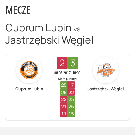
MECZE
Cuprum Lubin
vs
Jastrzębski Węgiel
2
3
08.03.2017, 18:00
Małe punkty:
25
17
Cuprum Lubin
Jastrzębski Węgiel
25
22
22
25
21
25
11
15