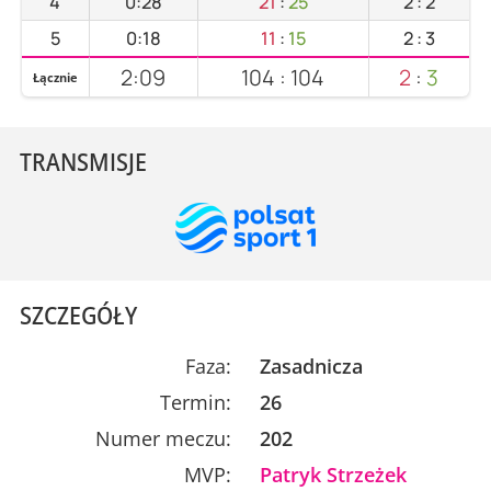
4
0:28
21
:
25
2
:
2
5
0:18
11
:
15
2
:
3
2:09
104
:
104
2
:
3
Łącznie
TRANSMISJE
SZCZEGÓŁY
Faza:
Zasadnicza
Termin:
26
Numer meczu:
202
MVP:
Patryk Strzeżek