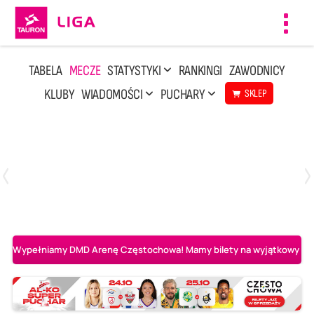
Toggl
navig
TABELA
MECZE
STATYSTYKI
RANKINGI
ZAWODNICY
KLUBY
WIADOMOŚCI
PUCHARY
SKLEP
Poniedziałek, 20 Kwi, 17:30
2
3
Indykpol AZS Olsztyn
PGE GiEK SKRA Bełchatów
Wypełniamy DMD Arenę Częstochowa! Mamy bilety na wyjątkowy mecz 