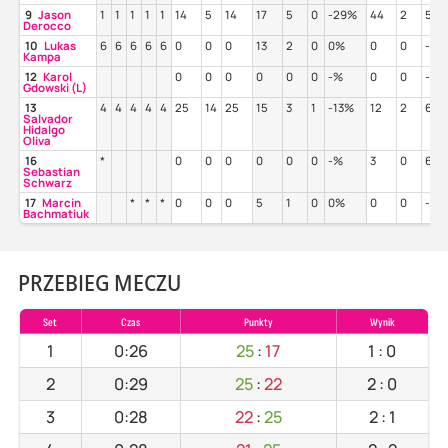
9
Jason
1
1
1
1
1
14
5
14
17
5
0
-29%
44
2
52
Derocco
10
Lukas
6
6
6
6
6
0
0
0
13
2
0
0%
0
0
-%
Kampa
12
Karol
0
0
0
0
0
0
-%
0
0
-%
Gdowski (L)
13
4
4
4
4
4
25
14
25
15
3
1
-13%
12
2
67
Salvador
Hidalgo
Oliva
16
*
0
0
0
0
0
0
-%
3
0
67
Sebastian
Schwarz
17
Marcin
*
*
*
0
0
0
5
1
0
0%
0
0
-%
Bachmatiuk
PRZEBIEG MECZU
Set
Czas
Punkty
Wynik
1
0:26
25
:
17
1
:
0
2
0:29
25
:
22
2
:
0
3
0:28
22
:
25
2
:
1