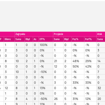
Zagrywka
Przyjecie
Atak
P
Bilans
Suma
Błąd
As
Eff%
Suma
Błąd
Poz%
Perf%
Suma
1
1
1
0
0
100%
0
0
-%
-%
0
0
2
3
0
0
0%
1
0
0%
0%
3
0
0
0
0
0
-%
0
0
-%
-%
0
1
8
10
2
1
0%
21
2
48%
29%
14
0
0
0
0
0
-%
12
0
50%
42%
0
1
3
10
1
0
-10%
0
0
-%
-%
7
0
0
0
0
0
-%
0
0
-%
-%
0
0
0
0
0
0
-%
3
0
33%
33%
0
4
12
8
0
1
13%
0
0
-%
-%
32
1
1
3
0
0
0%
0
0
-%
-%
5
1
7
8
4
0
-50%
26
5
31%
12%
20
1
1
9
1
1
11%
0
0
-%
-%
2