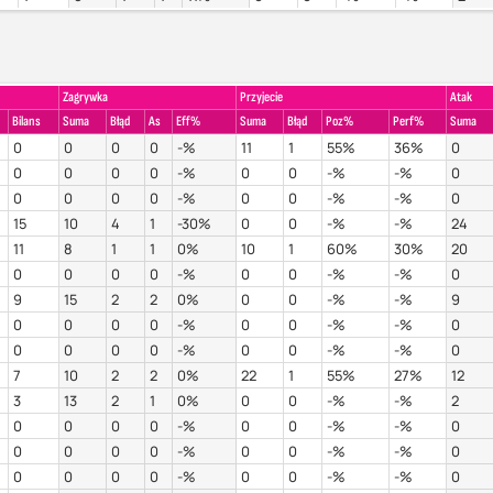
Zagrywka
Przyjecie
Atak
Bilans
Suma
Błąd
As
Eff%
Suma
Błąd
Poz%
Perf%
Suma
0
0
0
0
-%
11
1
55%
36%
0
0
0
0
0
-%
0
0
-%
-%
0
0
0
0
0
-%
0
0
-%
-%
0
15
10
4
1
-30%
0
0
-%
-%
24
11
8
1
1
0%
10
1
60%
30%
20
0
0
0
0
-%
0
0
-%
-%
0
9
15
2
2
0%
0
0
-%
-%
9
0
0
0
0
-%
0
0
-%
-%
0
0
0
0
0
-%
0
0
-%
-%
0
7
10
2
2
0%
22
1
55%
27%
12
3
13
2
1
0%
0
0
-%
-%
2
0
0
0
0
-%
0
0
-%
-%
0
0
0
0
0
-%
0
0
-%
-%
0
0
0
0
0
-%
0
0
-%
-%
0