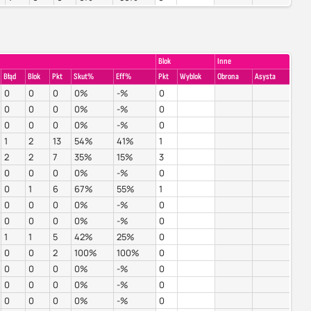
Blok
Inne
Błąd
Blok
Pkt
Skut%
Eff%
Pkt
Wyblok
Obrona
Asysta
0
0
0
0%
-%
0
0
0
0
0%
-%
0
0
0
0
0%
-%
0
1
2
13
54%
41%
1
2
2
7
35%
15%
3
0
0
0
0%
-%
0
0
1
6
67%
55%
1
0
0
0
0%
-%
0
0
0
0
0%
-%
0
1
1
5
42%
25%
0
0
0
2
100%
100%
0
0
0
0
0%
-%
0
0
0
0
0%
-%
0
0
0
0
0%
-%
0