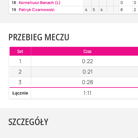
18
Korneliusz Banach (L)
0
0
19
Patryk Czarnowski
4
5
4
8
2
PRZEBIEG MECZU
Set
Czas
1
0:22
2
0:21
3
0:28
1:11
Łącznie
SZCZEGÓŁY