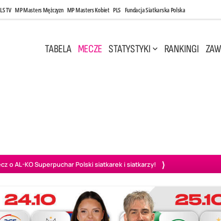
LS TV
MP Masters Mężczyzn
MP Masters Kobiet
PLS
Fundacja Siatkarska Polska
TABELA
MECZE
STATYSTYKI
RANKINGI
ZAW
 17:30
Środa, 6 Maj, 20:00
0
3
1
3
szów
PGE Projekt Warszawa
BOGDANKA LUK Lublin
Aluron
o AL-KO Superpuchar Polski siatkarek i siatkarzy!