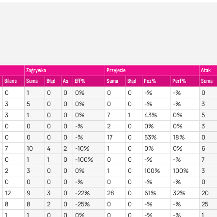
Zagrywka
Przyjecie
Atak
Bilans
Suma
Błąd
As
Eff%
Suma
Błąd
Poz%
Perf%
Suma
0
1
0
0
0%
0
0
-%
-%
0
3
5
0
0
0%
0
0
-%
-%
3
3
1
0
0
0%
7
1
43%
0%
5
0
0
0
0
-%
2
0
0%
0%
3
0
0
0
0
-%
17
0
53%
18%
0
7
10
4
2
-10%
1
0
0%
0%
6
0
1
1
0
-100%
0
0
-%
-%
7
2
3
0
0
0%
1
0
100%
100%
3
0
0
0
0
-%
0
0
-%
-%
0
12
9
3
0
-22%
28
0
61%
32%
20
8
8
2
0
-25%
0
0
-%
-%
25
1
1
0
0
0%
0
0
-%
-%
1