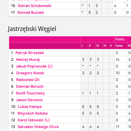
16
Adrian Szlubowski
*
1
3
4
1
17
Konrad Buczek
*
6
2
0
0
Jastrzębski Węgiel
Punkty
I
II
III
IV
V
Suma
B
1
Patryk Strzeżek
0
0
2
Maciej Muzaj
3
3
3
14
2
3
Jakub Popiwczak (L)
*
*
*
0
0
4
Grzegorz Kosok
2
2
2
10
6
5
Radosław Gil
0
0
6
Damian Boruch
0
0
7
Scott Touzinsky
1
1
1
2
1
9
Jason Derocco
0
0
10
Lukas Kampa
6
6
6
5
5
11
Wojciech Sobala
5
5
5
5
4
12
Karol Gdowski (L)
0
0
13
Salvador Hidalgo Oliva
4
4
4
17
1