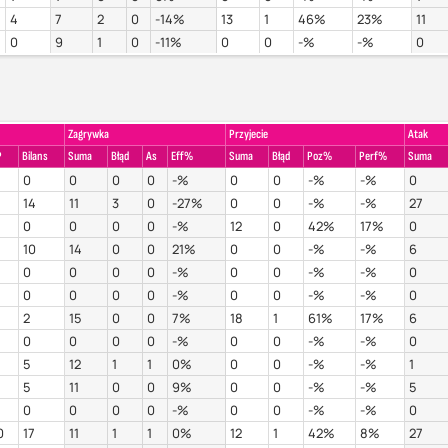
4
7
2
0
-14%
13
1
46%
23%
11
0
9
1
0
-11%
0
0
-%
-%
0
Zagrywka
Przyjecie
Atak
P
Bilans
Suma
Błąd
As
Eff%
Suma
Błąd
Poz%
Perf%
Suma
0
0
0
0
-%
0
0
-%
-%
0
14
11
3
0
-27%
0
0
-%
-%
27
0
0
0
0
-%
12
0
42%
17%
0
10
14
0
0
21%
0
0
-%
-%
6
0
0
0
0
-%
0
0
-%
-%
0
0
0
0
0
-%
0
0
-%
-%
0
2
15
0
0
7%
18
1
61%
17%
6
0
0
0
0
-%
0
0
-%
-%
0
5
12
1
1
0%
0
0
-%
-%
1
5
11
0
0
9%
0
0
-%
-%
5
0
0
0
0
-%
0
0
-%
-%
0
0
17
11
1
1
0%
12
1
42%
8%
27