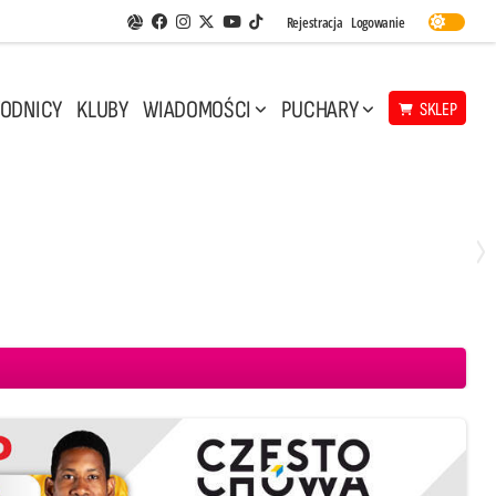
Facebook
Instagram
Twitter
Youtube
Rejestracja
Logowanie
Aplikacja Siatkarskie Ligi
TikTok
ODNICY
KLUBY
WIADOMOŚCI
PUCHARY
SKLEP
Środa, 6 Maj, 17:30
0
3
eco Resovia Rzeszów
Asseco Resovia Rzeszów
PGE Projekt Warszawa