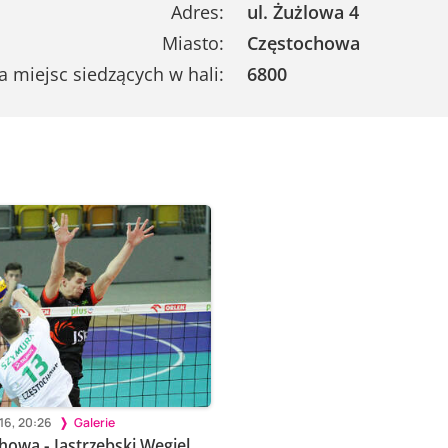
Adres:
ul. Żużlowa 4
Miasto:
Częstochowa
a miejsc siedzących w hali:
6800
016, 20:26
Galerie
howa - Jastrzębski Węgiel