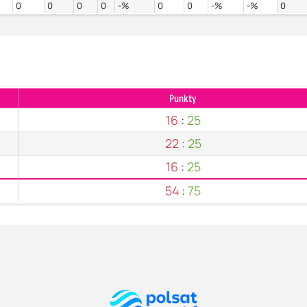
0
0
0
0
-%
0
0
-%
-%
0
Punkty
16
:
25
22
:
25
16
:
25
54
:
75