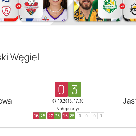
ki Węgiel
0
3
owa
Jas
07.10.2016, 17:30
Małe punkty:
16
25
22
25
16
25
0
0
0
0