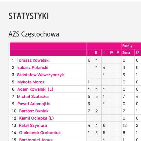
STATYSTYKI
AZS Częstochowa
Punkty
I
II
III
IV
V
Suma
BP
1
Tomasz Kowalski
6
*
0
0
2
Łukasz Polański
*
4
3
0
3
Stanisław Wawrzyńczyk
*
3
1
5
Mykoła Moroz
1
0
0
6
Adam Kowalski (L)
*
*
*
0
0
7
Michał Szalacha
5
5
1
7
4
9
Paweł Adamajtis
3
*
0
0
10
Bartosz Buniak
2
2
2
1
12
Kamil Ociepka (L)
0
0
13
Rafał Szymura
4
4
6
12
2
14
Oleksandr Grebeniuk
*
3
5
8
1
15
Bartłomiej Janus
*
1
0