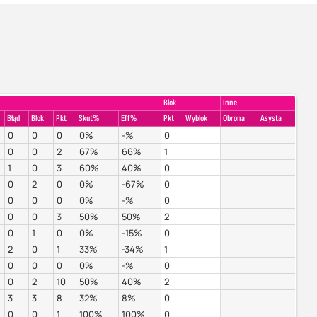
Blok
Inne
Błąd
Blok
Pkt
Skut%
Eff%
Pkt
Wyblok
Obrona
Asysta
0
0
0
0%
-%
0
0
0
2
67%
66%
1
1
0
3
60%
40%
0
0
2
0
0%
-67%
0
0
0
0
0%
-%
0
0
0
3
50%
50%
2
0
1
0
0%
-15%
0
2
0
1
33%
-34%
1
0
0
0
0%
-%
0
0
2
10
50%
40%
2
3
3
8
32%
8%
0
0
0
1
100%
100%
0