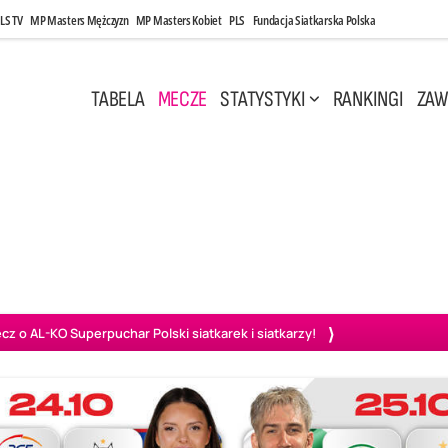
LS TV
MP Masters Mężczyzn
MP Masters Kobiet
PLS
Fundacja Siatkarska Polska
TABELA
MECZE
STATYSTYKI
RANKINGI
ZAW
, 14:45
Niedziela, 3 Maj, 14:45
0
3
2
3
wiercie
BOGDANKA LUK Lublin
PGE Projekt Warszawa
Ass
o AL-KO Superpuchar Polski siatkarek i siatkarzy!