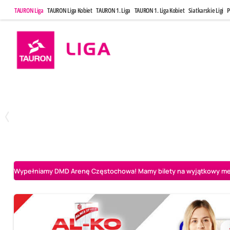
TAURON Liga
TAURON Liga Kobiet
TAURON 1. Liga
TAURON 1. Liga Kobiet
Siatkarskie Ligi
P
Czwartek, 30 Kwi, 17:30
Sobota, 2 Maj
1
3
Asseco Resovia Rzeszów
PGE Projekt Warszawa
Aluron CMC Warta Za
Wypełniamy DMD Arenę Częstochowa! Mamy bilety na wyjątkowy mecz 