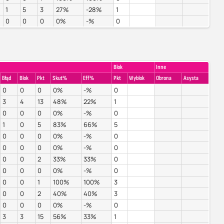
1
5
3
27%
-28%
1
0
0
0
0%
-%
0
Blok
Inne
Błąd
Blok
Pkt
Skut%
Eff%
Pkt
Wyblok
Obrona
Asysta
0
0
0
0%
-%
0
3
4
13
48%
22%
1
0
0
0
0%
-%
0
1
0
5
83%
66%
5
0
0
0
0%
-%
0
0
0
0
0%
-%
0
0
0
2
33%
33%
0
0
0
0
0%
-%
0
0
0
1
100%
100%
3
0
0
2
40%
40%
3
0
0
0
0%
-%
0
3
3
15
56%
33%
1