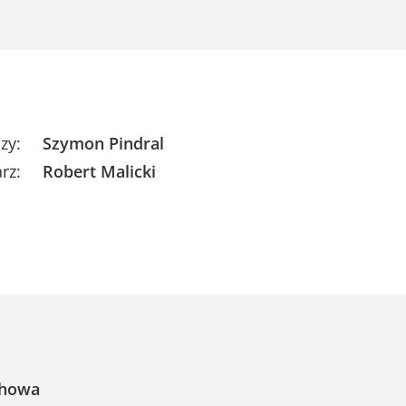
zy:
Szymon Pindral
rz:
Robert Malicki
chowa