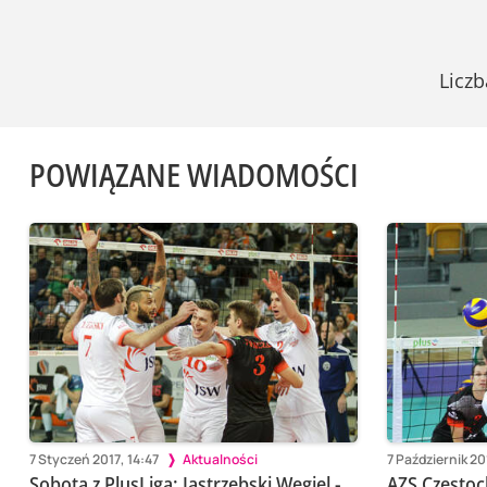
Liczb
POWIĄZANE WIADOMOŚCI
7 Styczeń 2017, 14:47
Aktualności
7 Październik 2
Sobota z PlusLigą: Jastrzębski Węgiel -
AZS Częstoc