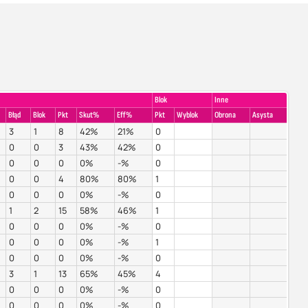
Blok
Inne
Błąd
Blok
Pkt
Skut%
Eff%
Pkt
Wyblok
Obrona
Asysta
3
1
8
42%
21%
0
0
0
3
43%
42%
0
0
0
0
0%
-%
0
0
0
4
80%
80%
1
0
0
0
0%
-%
0
1
2
15
58%
46%
1
0
0
0
0%
-%
0
0
0
0
0%
-%
1
0
0
0
0%
-%
0
3
1
13
65%
45%
4
0
0
0
0%
-%
0
0
0
0
0%
-%
0