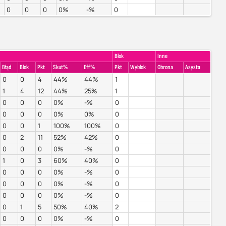
0
0
0
0%
-%
0
Blok
Inne
Błąd
Blok
Pkt
Skut%
Eff%
Pkt
Wyblok
Obrona
Asysta
0
0
4
44%
44%
1
1
4
12
44%
25%
1
0
0
0
0%
-%
0
0
0
0
0%
0%
0
0
0
1
100%
100%
0
0
2
11
52%
42%
0
0
0
0
0%
-%
0
1
0
3
60%
40%
0
0
0
0
0%
-%
0
0
0
0
0%
-%
0
0
0
0
0%
-%
0
0
1
5
50%
40%
2
0
0
0
0%
-%
0