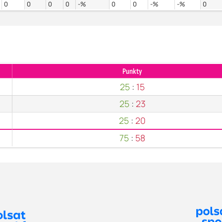
0
0
0
0
-%
0
0
-%
-%
0
Punkty
25
:
15
25
:
23
25
:
20
75
:
58