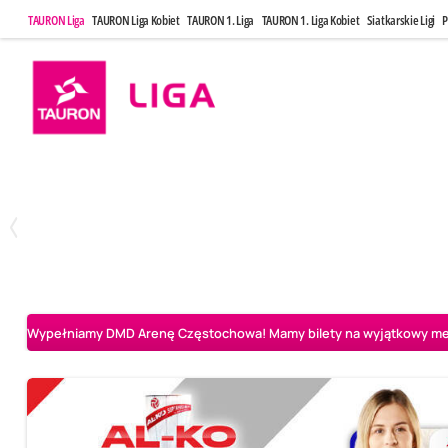
TAURON Liga
TAURON Liga Kobiet
TAURON 1. Liga
TAURON 1. Liga Kobiet
Siatkarskie Ligi
P
Poniedziałek, 20 Kwi, 17:30
Sobota, 25 Kw
2
3
Indykpol AZS Olsztyn
PGE GiEK SKRA Bełchatów
Aluron CMC Warta Za
Wypełniamy DMD Arenę Częstochowa! Mamy bilety na wyjątkowy mecz 