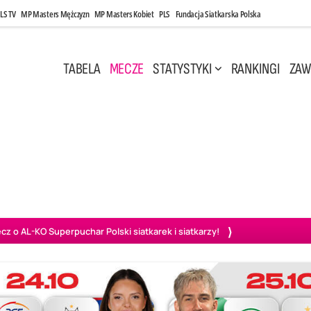
LS TV
MP Masters Mężczyzn
MP Masters Kobiet
PLS
Fundacja Siatkarska Polska
TABELA
MECZE
STATYSTYKI
RANKINGI
ZAW
i, 14:45
Poniedziałek, 27 Kwi, 20:00
3
0
3
2
wiercie
BOGDANKA LUK Lublin
PGE Projekt Warszawa
Ass
o AL-KO Superpuchar Polski siatkarek i siatkarzy!