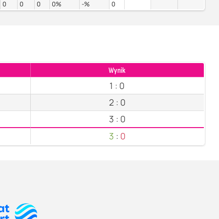
0
0
0
0%
-%
0
Wynik
1
:
0
2
:
0
3
:
0
3
:
0