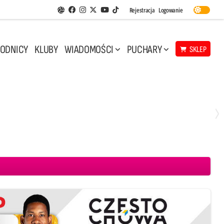
Facebook
Instagram
Twitter
Youtube
Rejestracja
Logowanie
Aplikacja Siatkarskie Ligi
TikTok
ODNICY
KLUBY
WIADOMOŚCI
PUCHARY
SKLEP
Środa, 29 Kwi, 17:30
3
1
eco Resovia Rzeszów
BOGDANKA LUK Lublin
Aluron CMC Warta Zawiercie