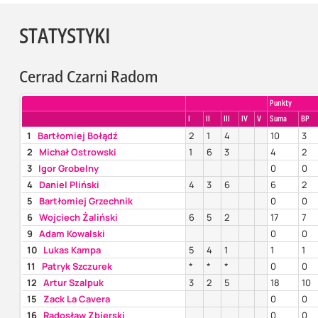
STATYSTYKI
Cerrad Czarni Radom
Punkty
I
II
III
IV
V
Suma
BP
1
Bartłomiej Bołądź
2
1
4
10
3
2
Michał Ostrowski
1
6
3
4
2
3
Igor Grobelny
0
0
4
Daniel Pliński
4
3
6
6
2
5
Bartłomiej Grzechnik
0
0
6
Wojciech Żaliński
6
5
2
17
7
9
Adam Kowalski
0
0
10
Lukas Kampa
5
4
1
1
1
11
Patryk Szczurek
*
*
*
0
0
12
Artur Szalpuk
3
2
5
18
10
15
Zack La Cavera
0
0
16
Radosław Zbierski
0
0