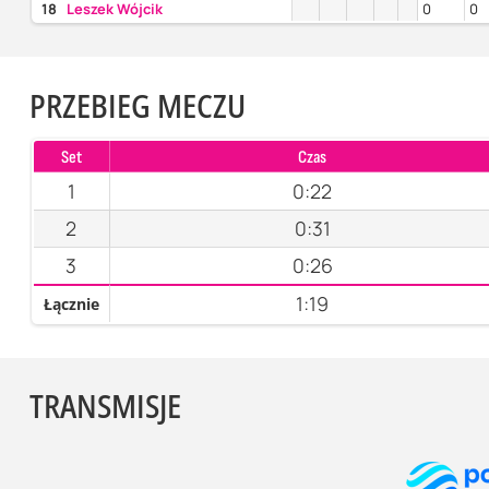
18
Leszek Wójcik
0
0
PRZEBIEG MECZU
Set
Czas
1
0:22
2
0:31
3
0:26
1:19
Łącznie
TRANSMISJE