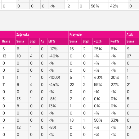
0
0
0
0
-%
12
0
58%
42%
0
Zagrywka
Przyjecie
Atak
Bilans
Suma
Błąd
As
Eff%
Suma
Błąd
Poz%
Perf%
Suma
5
6
1
0
-17%
16
2
25%
6%
9
13
10
4
0
-40%
0
0
-%
-%
27
0
0
0
0
-%
0
0
-%
-%
0
0
0
0
0
-%
0
0
-%
-%
1
1
1
1
0
-100%
5
1
40%
20%
1
11
9
4
0
-44%
22
2
55%
27%
21
0
0
0
0
-%
0
0
-%
-%
0
3
13
1
0
-8%
2
0
0%
0%
5
0
8
0
0
13%
1
0
0%
0%
0
0
0
0
0
-%
0
0
-%
-%
0
0
0
0
0
-%
18
1
50%
33%
0
7
12
1
0
-8%
0
0
-%
-%
10
0
0
0
0
-%
0
0
-%
-%
0