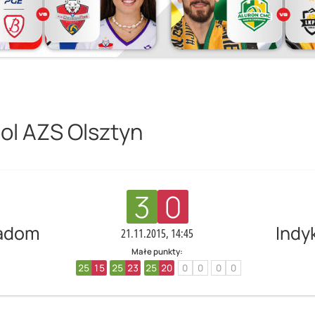
ol AZS Olsztyn
3
0
Radom
Indy
21.11.2015, 14:45
Małe punkty:
25
15
25
23
25
20
0
0
0
0