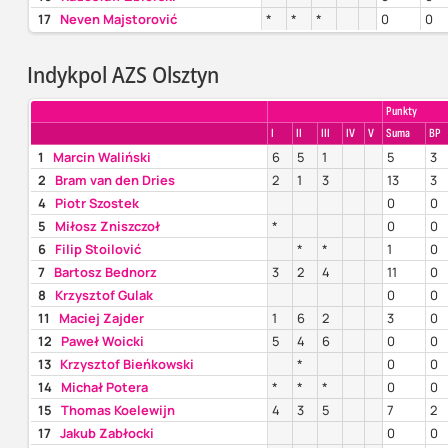
17
Neven Majstorović
*
*
*
0
0
Indykpol AZS Olsztyn
Punkty
I
II
III
IV
V
Suma
BP
1
Marcin Waliński
6
5
1
5
3
2
Bram van den Dries
2
1
3
13
3
4
Piotr Szostek
0
0
5
Miłosz Zniszczoł
*
0
0
6
Filip Stoilović
*
*
1
0
7
Bartosz Bednorz
3
2
4
11
0
8
Krzysztof Gulak
0
0
11
Maciej Zajder
1
6
2
3
0
12
Paweł Woicki
5
4
6
0
0
13
Krzysztof Bieńkowski
*
0
0
14
Michał Potera
*
*
*
0
0
15
Thomas Koelewijn
4
3
5
7
2
17
Jakub Zabłocki
0
0