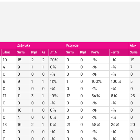
Zagrywka
Przyjecie
Atak
Bilans
Suma
Błąd
As
Eff%
Suma
Błąd
Poz%
Perf%
Suma
10
15
2
2
20%
0
0
-%
-%
19
4
9
1
1
0%
0
0
-%
-%
7
0
0
0
0
-%
0
0
-%
-%
0
6
9
1
1
11%
1
0
100%
100%
5
0
0
0
0
-%
0
0
-%
-%
0
17
11
3
1
-9%
13
0
54%
8%
26
0
0
0
0
-%
0
0
-%
-%
0
1
10
1
0
0%
0
0
-%
-%
0
0
4
0
0
0%
0
0
-%
-%
0
18
16
2
1
0%
21
0
48%
24%
20
0
0
0
0
-%
0
0
-%
-%
0
0
0
0
0
-%
0
0
-%
-%
0