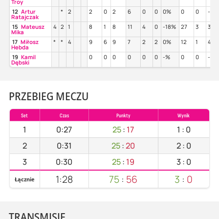
Troy
12
Artur
*
2
2
0
2
6
0
0
0%
0
0
-%
Ratajczak
15
Mateusz
4
2
1
8
1
8
11
4
0
-18%
27
3
33%
Mika
17
Miłosz
*
*
4
9
6
9
7
2
2
0%
12
1
42
Hebda
19
Kamil
0
0
0
0
0
0
-%
0
0
-%
Dębski
PRZEBIEG MECZU
Set
Czas
Punkty
Wynik
1
0:27
25
:
17
1
:
0
2
0:31
25
:
20
2
:
0
3
0:30
25
:
19
3
:
0
1:28
75
:
56
3
:
0
Łącznie
TRANSMISJE