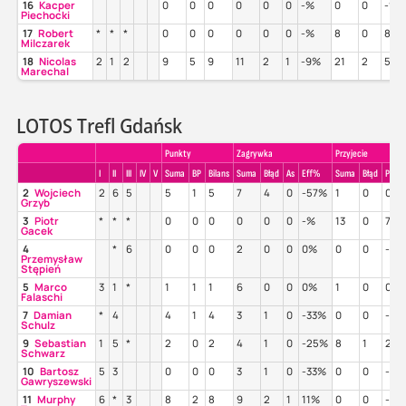
16
Kacper
0
0
0
0
0
0
-%
0
0
-%
Piechocki
17
Robert
*
*
*
0
0
0
0
0
0
-%
8
0
88
Milczarek
18
Nicolas
2
1
2
9
5
9
11
2
1
-9%
21
2
52
Marechal
LOTOS Trefl Gdańsk
Punkty
Zagrywka
Przyjecie
I
II
III
IV
V
Suma
BP
Bilans
Suma
Błąd
As
Eff%
Suma
Błąd
Poz%
2
Wojciech
2
6
5
5
1
5
7
4
0
-57%
1
0
0%
Grzyb
3
Piotr
*
*
*
0
0
0
0
0
0
-%
13
0
77%
Gacek
4
*
6
0
0
0
2
0
0
0%
0
0
-%
Przemysław
Stępień
5
Marco
3
1
*
1
1
1
6
0
0
0%
1
0
0%
Falaschi
7
Damian
*
4
4
1
4
3
1
0
-33%
0
0
-%
Schulz
9
Sebastian
1
5
*
2
0
2
4
1
0
-25%
8
1
25
Schwarz
10
Bartosz
5
3
0
0
0
3
1
0
-33%
0
0
-%
Gawryszewski
11
Murphy
6
*
3
8
2
8
9
2
1
11%
0
0
-%