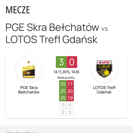
MECZE
PGE Skra Bełchatów
vs
LOTOS Trefl Gdańsk
3
0
14.11.2015, 14:45
Małe punkty:
25
17
PGE Skra
LOTOS Trefl
25
20
Bełchatów
Gdańsk
25
19
0
0
0
0