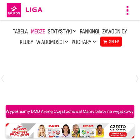
Toggl
navig
TABELA
MECZE
STATYSTYKI
RANKINGI
ZAWODNICY
KLUBY
WIADOMOŚCI
PUCHARY
SKLEP
Poniedziałek, 20 Kwi, 17:30
2
3
Indykpol AZS Olsztyn
PGE GiEK SKRA Bełchatów
Wypełniamy DMD Arenę Częstochowa! Mamy bilety na wyjątkowy mecz 