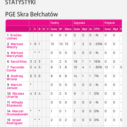
STATYSTYKI
PGE Skra Bełchatów
Punkty
Zagrywka
Przyjecie
I
II
III
IV
V
Suma
BP
Bilans
Suma
Błąd
As
Eff%
Suma
Błąd
Poz%
1
Srećko
0
0
0
0
0
0
-%
0
0
-%
Lisinac
2
Mariusz
1
6
1
15
10
15
7
2
0
-29%
0
0
-%
Wlazły
4
Mariusz
*
*
0
0
0
0
0
0
-%
0
0
-%
Marcyniak
6
Karol Kłos
3
2
3
5
2
5
19
1
1
16%
0
0
-%
7
Facundo
5
4
5
8
3
8
10
4
1
-30%
12
1
58
Conte
8
Andrzej
6
5
6
8
6
8
14
1
1
7%
0
0
-%
Wrona
9
Marcin
*
0
0
0
0
0
0
-%
0
0
-%
Janusz
10
Nicolas
4
3
4
5
2
5
9
1
1
0%
0
0
-%
Uriarte
11
Mihajlo
0
0
0
0
0
0
-%
0
0
-%
Stanković
14
Marcel
*
*
1
0
1
1
0
0
0%
0
0
-%
Gromadowski
15
Israel
*
*
2
0
2
2
0
0
0%
2
0
50
Rodriguez