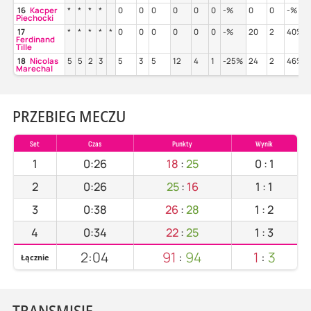
16
Kacper
*
*
*
*
0
0
0
0
0
0
-%
0
0
-%
Piechocki
17
*
*
*
*
*
0
0
0
0
0
0
-%
20
2
40%
Ferdinand
Tille
18
Nicolas
5
5
2
3
5
3
5
12
4
1
-25%
24
2
46%
Marechal
PRZEBIEG MECZU
Set
Czas
Punkty
Wynik
1
0:26
18
:
25
0
:
1
2
0:26
25
:
16
1
:
1
3
0:38
26
:
28
1
:
2
4
0:34
22
:
25
1
:
3
2:04
91
:
94
1
:
3
Łącznie
TRANSMISJE