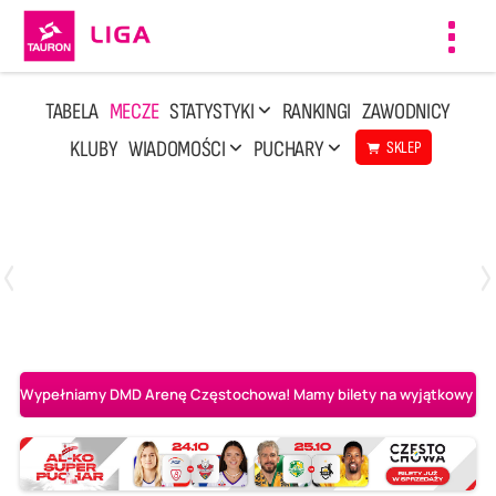
Toggl
navig
TABELA
MECZE
STATYSTYKI
RANKINGI
ZAWODNICY
KLUBY
WIADOMOŚCI
PUCHARY
SKLEP
Poniedziałek, 20 Kwi, 17:30
2
3
Indykpol AZS Olsztyn
PGE GiEK SKRA Bełchatów
Wypełniamy DMD Arenę Częstochowa! Mamy bilety na wyjątkowy mecz 