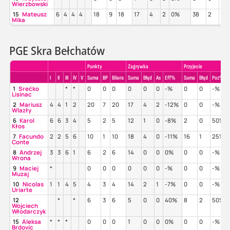
Wierzbowski
15
Mateusz
6
4
4
4
18
9
18
17
4
2
0%
38
2
39
Mika
PGE Skra Bełchatów
Punkty
Zagrywka
Przyjecie
I
II
III
IV
V
Suma
BP
Bilans
Suma
Błąd
As
Eff%
Suma
Błąd
Poz%
1
Srećko
*
*
0
0
0
0
0
0
-%
0
0
-%
Lisinac
2
Mariusz
4
4
1
2
20
7
20
17
4
2
-12%
0
0
-%
Wlazły
6
Karol
6
6
3
4
5
2
5
12
1
0
-8%
2
0
50%
Kłos
7
Facundo
2
2
5
6
10
1
10
18
4
0
-11%
16
1
25%
Conte
8
Andrzej
3
3
6
1
6
2
6
14
0
0
0%
0
0
-%
Wrona
9
Maciej
*
0
0
0
0
0
0
-%
0
0
-%
Muzaj
10
Nicolas
1
1
4
5
4
3
4
14
2
1
-7%
0
0
-%
Uriarte
12
*
*
6
3
6
5
0
0
40%
8
2
50%
Wojciech
Włodarczyk
15
Aleksa
*
*
*
0
0
0
1
0
0
0%
0
0
-%
Brdovic