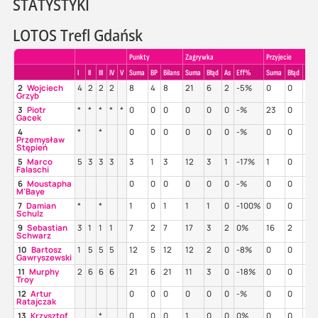
STATYSTYKI
LOTOS Trefl Gdańsk
Punkty
Zagrywka
Przyjecie
I
II
III
IV
V
Suma
BP
Bilans
Suma
Błąd
As
Eff%
Suma
Błąd
Poz
2
Wojciech
4
2
2
2
8
4
8
21
6
2
-5%
0
0
-%
Grzyb
3
Piotr
*
*
*
*
*
0
0
0
0
0
0
-%
23
0
57
Gacek
4
*
*
0
0
0
0
0
0
-%
0
0
-%
Przemysław
Stępień
5
Marco
5
3
3
3
3
1
3
12
3
1
-17%
1
0
0%
Falaschi
6
Moustapha
0
0
0
0
0
0
-%
0
0
-%
M'Baye
7
Damian
*
*
1
0
1
1
1
0
-100%
0
0
-%
Schulz
9
Sebastian
3
1
1
1
7
2
7
17
3
2
0%
16
2
31
Schwarz
10
Bartosz
1
5
5
5
12
5
12
12
2
0
-8%
0
0
-%
Gawryszewski
11
Murphy
2
6
6
6
21
6
21
11
3
0
-18%
0
0
-%
Troy
12
Artur
0
0
0
0
0
0
-%
0
0
-%
Ratajczak
13
Krzysztof
*
0
0
0
1
0
0
0%
0
0
-%