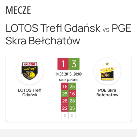
MECZE
LOTOS Trefl Gdańsk
PGE
vs
Skra Bełchatów
1
3
14.03.2015, 20:00
Małe punkty:
18
25
LOTOS Trefl
PGE Skra
25
16
Gdańsk
Bełchatów
26
28
22
25
0
0