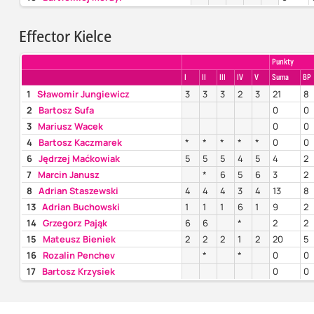
Effector Kielce
Punkty
I
II
III
IV
V
Suma
BP
1
Sławomir Jungiewicz
3
3
3
2
3
21
8
2
Bartosz Sufa
0
0
3
Mariusz Wacek
0
0
4
Bartosz Kaczmarek
*
*
*
*
*
0
0
6
Jędrzej Maćkowiak
5
5
5
4
5
4
2
7
Marcin Janusz
*
6
5
6
3
2
8
Adrian Staszewski
4
4
4
3
4
13
8
13
Adrian Buchowski
1
1
1
6
1
9
2
14
Grzegorz Pająk
6
6
*
2
2
15
Mateusz Bieniek
2
2
2
1
2
20
5
16
Rozalin Penchev
*
*
0
0
17
Bartosz Krzysiek
0
0