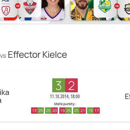
Effector Kielce
vs
3
2
ika
E
11.10.2014, 18:00
a
Małe punkty:
13
25
25
20
19
25
25
21
19
17