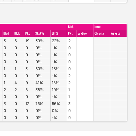
Blok
Inne
Błąd
Blok
Pkt
Skut%
Eff%
Pkt
Wyblok
Obrona
Asysta
3
5
19
39%
22%
2
0
0
0
0%
-%
0
0
0
0
0%
-%
0
0
0
0
0%
-%
0
1
1
3
50%
16%
0
0
0
0
0%
-%
2
1
4
9
41%
18%
2
2
2
8
38%
19%
1
0
0
0
0%
-%
1
3
0
12
75%
56%
3
0
0
0
0%
0%
0
0
0
0
0%
-%
0