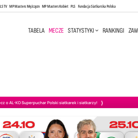
LS TV
MP Masters Mężczyzn
MP Masters Kobiet
PLS
Fundacja Siatkarska Polska
TABELA
MECZE
STATYSTYKI
RANKINGI
ZAW
 Maj, 14:45
Sobota, 8 Sie, 10:00
3
1
2
0
wiercie
BOGDANKA LUK Lublin
Ślepsk Malow Suwałki
PGE
o AL-KO Superpuchar Polski siatkarek i siatkarzy!