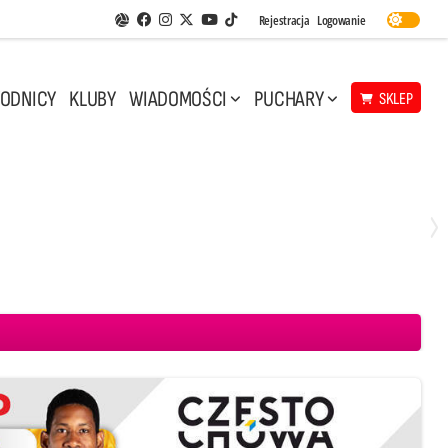
Facebook
Instagram
Twitter
Youtube
Rejestracja
Logowanie
Aplikacja Siatkarskie Ligi
TikTok
ODNICY
KLUBY
WIADOMOŚCI
PUCHARY
SKLEP
Sobota, 8 Sie, 11:30
0
2
 Projekt Warszawa
CUK Anioły Toruń
PGE GiEK SKRA Bełchatów