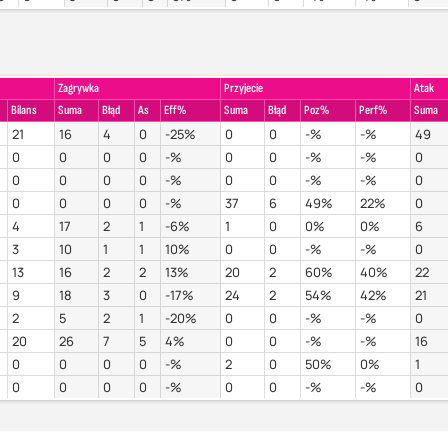
Zagrywka
Przyjecie
Atak
Bilans
Suma
Błąd
As
Eff%
Suma
Błąd
Poz%
Perf%
Suma
21
16
4
0
-25%
0
0
-%
-%
49
0
0
0
0
-%
0
0
-%
-%
0
0
0
0
0
-%
0
0
-%
-%
0
0
0
0
0
-%
37
6
49%
22%
0
4
17
2
1
-6%
1
0
0%
0%
6
3
10
1
1
10%
0
0
-%
-%
0
13
16
2
2
13%
20
2
60%
40%
22
9
18
3
0
-17%
24
2
54%
42%
21
2
5
2
1
-20%
0
0
-%
-%
0
20
26
7
5
4%
0
0
-%
-%
16
0
0
0
0
-%
2
0
50%
0%
1
0
0
0
0
-%
0
0
-%
-%
0