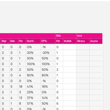
Blok
Inne
Błąd
Blok
Pkt
Skut%
Eff%
Pkt
Wyblok
Obrona
Asysta
0
0
0
0%
-%
0
2
0
1
20%
-20%
1
0
0
1
50%
50%
0
0
0
1
100%
100%
1
0
0
2
50%
50%
2
0
0
4
80%
80%
1
0
0
0
0%
-%
0
5
5
18
41%
18%
1
2
1
3
23%
0%
0
4
4
13
37%
14%
0
0
1
8
57%
50%
6
0
0
0
0%
-%
0