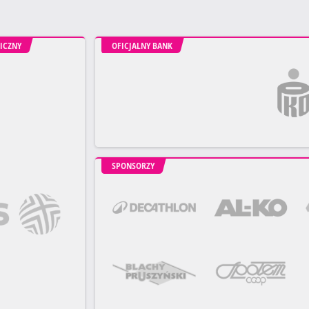
ICZNY
OFICJALNY BANK
SPONSORZY