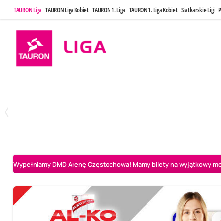
TAURON Liga
TAURON Liga Kobiet
TAURON 1. Liga
TAURON 1. Liga Kobiet
Siatkarskie Ligi
P
Środa, 6 Maj, 20:00
Niedziela, 10
1
3
BOGDANKA LUK Lublin
Aluron CMC Warta Zawiercie
Aluron CMC Warta Za
Wypełniamy DMD Arenę Częstochowa! Mamy bilety na wyjątkowy mecz 