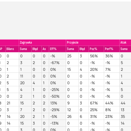
Zagrywka
Przyjecie
Atak
BP
Bilans
Suma
Błąd
As
Eff%
Suma
Błąd
Poz%
Perf%
Suma
0
0
0
0
0
-%
25
3
56%
36%
0
1
2
3
2
0
-67%
0
0
-%
-%
5
0
1
1
0
0
0%
15
4
20%
7%
2
0
2
11
0
0
0%
0
0
-%
-%
1
2
5
20
4
1
0%
0
0
-%
-%
4
1
5
4
1
0
-25%
0
0
-%
-%
5
0
0
2
1
0
-50%
0
0
-%
-%
0
8
21
15
2
2
13%
9
3
67%
44%
44
0
3
7
2
0
-29%
12
0
25%
8%
13
7
14
20
2
1
-5%
26
6
31%
23%
35
9
14
15
3
0
-13%
0
0
-%
-%
14
0
0
3
0
0
0%
0
0
-%
-%
0