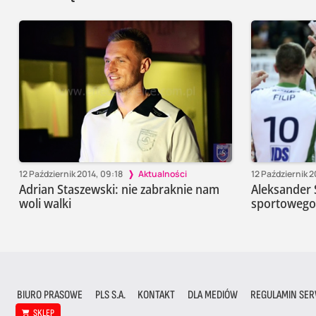
12 Październik 2014, 09:18
Aktualności
12 Październik 2
Adrian Staszewski: nie zabraknie nam
Aleksander 
woli walki
sportowego 
BIURO PRASOWE
PLS S.A.
KONTAKT
DLA MEDIÓW
REGULAMIN SER
SKLEP