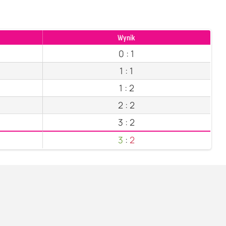
Wynik
0
:
1
1
:
1
1
:
2
2
:
2
3
:
2
3
:
2