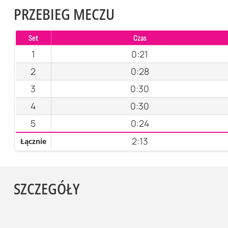
PRZEBIEG MECZU
Set
Czas
1
0:21
2
0:28
3
0:30
4
0:30
5
0:24
2:13
Łącznie
SZCZEGÓŁY