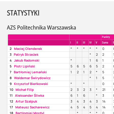
STATYSTYKI
AZS Politechnika Warszawska
Punkty
I
II
III
IV
V
Suma
2
Maciej Olenderek
*
*
*
*
*
0
3
Patryk Strzeżek
*
2
2
4
Jakub Radomski
*
1
6
1
5
Piotr Lipiński
5
6
5
6
5
2
7
Bartłomiej Lemański
1
2
1
2
*
5
8
Waldemar Świrydowicz
*
1
5
9
Krzysztof Bieńkowski
*
*
0
10
Michał Filip
2
3
2
3
*
21
11
Aleksander Śliwka
6
1
6
*
3
12
Artur Szalpuk
3
4
3
4
3
14
17
Mateusz Sacharewicz
4
5
4
5
4
14
18
Bartłomiej Mordyl
*
*
*
0