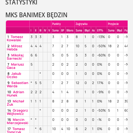
STATYSTYKI
MKS BANIMEX BĘDZIN
Punkty
Zagrywka
Przyjecie
I
II
III
IV
V
Suma
BP
Bilans
Suma
Błąd
As
Eff%
Suma
Błąd
Poz%
1
Tomasz
3
3
3
3
1
3
8
1
0
-13%
0
0
-%
Kowalski
2
Miłosz
4
4
4
7
2
7
10
5
0
-50%
18
2
44%
Hebda
3
Mikołaj
6
6
5
0
5
5
3
0
-60%
0
0
-%
Sarnecki
7
Mariusz
5
2
0
2
2
0
0
0%
0
0
-%
Gaca
8
Jakub
*
0
0
0
1
0
0
0%
0
0
-%
Oczko
9
Sebastian
*
5
5
7
2
7
12
0
2
17%
0
0
-%
Warda
10
Adrian
2
2
2
4
1
4
11
1
0
-9%
0
0
-%
Hunek
13
Michał
1
1
1
8
2
8
8
1
1
0%
18
2
39%
Żuk
14
Grzegorz
*
0
0
0
2
1
0
-50%
5
1
60%
Wójtowicz
16
Marcin
*
*
0
0
0
0
0
0
-%
0
0
-%
Mierzejewski
17
Tomasz
*
6
10
4
10
6
2
1
0%
0
0
-%
Tomczyk