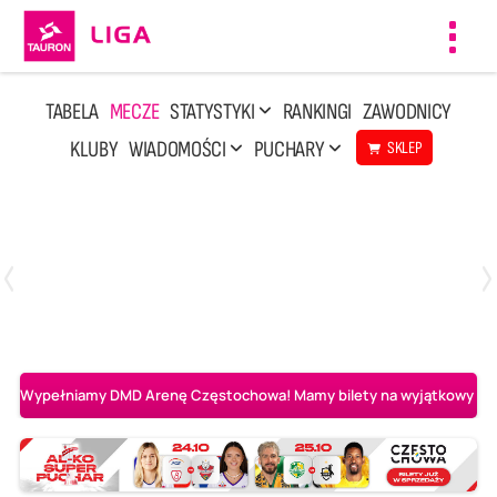
Toggl
navig
TABELA
MECZE
STATYSTYKI
RANKINGI
ZAWODNICY
KLUBY
WIADOMOŚCI
PUCHARY
SKLEP
Niedziela, 3 Maj, 14:45
2
3
PGE Projekt Warszawa
Asseco Resovia Rzeszów
Wypełniamy DMD Arenę Częstochowa! Mamy bilety na wyjątkowy mecz 