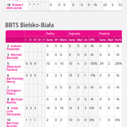
18
Robert
*
*
*
0
0
0
0
0
0
-%
22
2
59%
Milczarek
BBTS Bielsko-Biała
Punkty
Zagrywka
Przyjecie
I
II
III
IV
V
Suma
BP
Bilans
Suma
Błąd
As
Eff%
Suma
Błąd
Poz%
2
Łukasz
0
0
0
0
0
0
-%
0
0
-%
Polański
3
Michał
0
0
0
0
0
0
-%
0
0
-%
Błoński
5
6
6
6
10
4
10
10
4
0
-30%
29
2
28%
Wojciech
Ferens
6
5
5
5
3
2
3
15
2
1
-7%
0
0
-%
Bartłomiej
Neroj
7
0
0
0
0
0
0
-%
0
0
-%
Grzegorz
Pilarz
8
Bartosz
0
0
0
0
0
0
-%
0
0
-%
Bućko
9
Jose
2
2
2
16
5
16
14
3
3
0%
0
0
-%
Luis
Gonzalez
10
1
1
1
2
0
2
10
0
0
0%
1
0
0%
Bartosz
Buniak