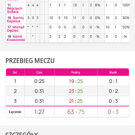
11
4
4
4
7
3
7
13
1
2
8%
1
0
100%
Wojciech
Sobala
16
Serhiy
3
3
3
10
5
10
11
0
0
0%
10
2
30%
Kapelus
17
Michał
*
*
*
0
0
0
0
0
0
-%
10
1
50%
Dębiec
18
Kamil
*
2
2
2
0
0
0
-%
0
0
-%
Kwasowski
PRZEBIEG MECZU
Set
Czas
Punkty
Wynik
1
0:25
19
:
25
0
:
1
2
0:31
23
:
25
0
:
2
3
0:31
21
:
25
0
:
3
1:27
63
:
75
0
:
3
Łącznie
SZCZEGÓŁY