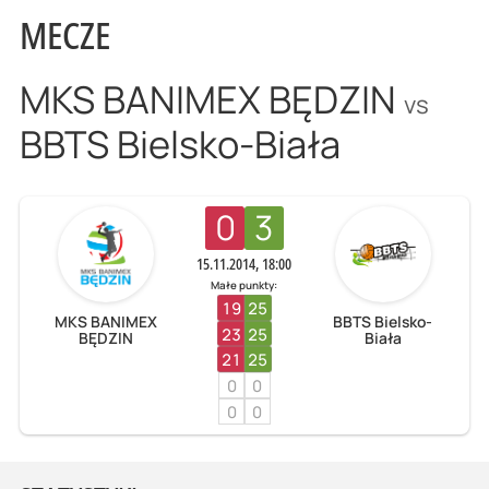
MECZE
MKS BANIMEX BĘDZIN
vs
BBTS Bielsko-Biała
0
3
15.11.2014, 18:00
Małe punkty:
19
25
MKS BANIMEX
BBTS Bielsko-
23
25
BĘDZIN
Biała
21
25
0
0
0
0