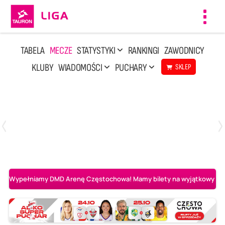
Toggl
navig
TABELA
MECZE
STATYSTYKI
RANKINGI
ZAWODNICY
KLUBY
WIADOMOŚCI
PUCHARY
SKLEP
Poniedziałek, 27 Kwi, 20:00
3
2
PGE Projekt Warszawa
Asseco Resovia Rzeszów
Wypełniamy DMD Arenę Częstochowa! Mamy bilety na wyjątkowy mecz 