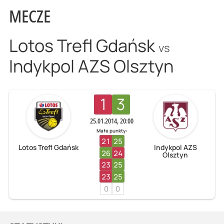
MECZE
Lotos Trefl Gdańsk
vs
Indykpol AZS Olsztyn
1
3
25.01.2014, 20:00
Małe punkty:
21
25
Lotos Trefl Gdańsk
Indykpol AZS
26
24
Olsztyn
23
25
23
25
0
0