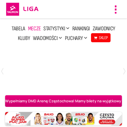
Toggl
navig
TABELA
MECZE
STATYSTYKI
RANKINGI
ZAWODNICY
KLUBY
WIADOMOŚCI
PUCHARY
SKLEP
Poniedziałek, 20 Kwi, 17:30
2
3
Indykpol AZS Olsztyn
PGE GiEK SKRA Bełchatów
Wypełniamy DMD Arenę Częstochowa! Mamy bilety na wyjątkowy mecz 