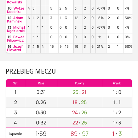
Kowalski
10
Wytze
4
5
5
2
5
3
2
0
-67%
0
0
-%
-
Kooistra
12
Adam
6
1
2
1
3
1
3
12
2
0
-8%
2
0
50%
5
Kamiński
13
Michał
*
*
*
0
0
0
3
2
0
-67%
0
0
-%
-
Kędzierski
15
Paweł
*
*
0
0
0
0
0
0
-%
1
0
0%
0
Filipowicz
16
Jozef
3
4
5
4
15
9
15
19
3
6
21%
2
1
50%
0
Piovarci
PRZEBIEG MECZU
Set
Czas
Punkty
Wynik
1
0:31
25
:
21
1
:
0
2
0:26
18
:
25
1
:
1
3
0:30
24
:
26
1
:
2
4
0:32
22
:
25
1
:
3
1:59
89
:
97
1
:
3
Łącznie