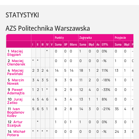
STATYSTYKI
AZS Politechnika Warszawska
Punkty
Zagrywka
Przyjecie
I
II
III
IV
V
Suma
BP
Bilans
Suma
Błąd
As
Eff%
Suma
Błąd
Poz%
1
Maciej
*
0
0
0
1
0
0
0%
0
0
-%
Stępień
2
Maciej
*
*
0
0
0
0
0
0
-%
1
0
0%
Olenderek
4
Maciej
2
3
2
4
14
5
14
18
1
2
11%
13
1
46
Pawliński
5
Marcin
3
4
3
5
9
3
9
11
2
0
-18%
1
0
100
Nowak
9
Paweł
1
2
1
*
9
2
9
12
4
0
-33%
0
0
-%
Adamajtis
10
Juraj
4
5
4
6
4
3
4
13
1
1
8%
0
0
-%
Zatko
11
Ivan
5
6
5
1
8
2
8
14
3
0
-21%
35
4
66
Bogdanov
Kolev
12
Artur
*
1
0
1
1
0
0
0%
3
0
100
Szalpuk
14
Michał
*
*
*
*
0
0
0
0
0
0
-%
24
3
67
Potera