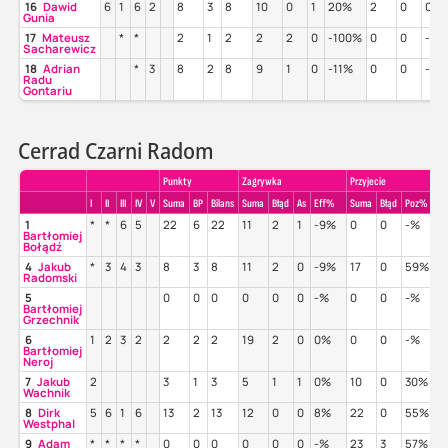
16
Dawid
6
1
6
2
8
3
8
10
0
1
20%
2
0
0%
Gunia
17
Mateusz
*
*
2
1
2
2
2
0
-100%
0
0
-%
Sacharewicz
18
Adrian
*
3
8
2
8
9
1
0
-11%
0
0
-%
Radu
Gontariu
Cerrad Czarni Radom
Punkty
Zagrywka
Przyjecie
I
II
III
IV
V
Suma
BP
Bilans
Suma
Błąd
As
Eff%
Suma
Błąd
Poz%
Pe
1
*
*
6
5
22
6
22
11
2
1
-9%
0
0
-%
-
Bartłomiej
Bołądź
4
Jakub
*
3
4
3
8
3
8
11
2
0
-9%
17
0
59%
3
Radomski
5
0
0
0
0
0
0
-%
0
0
-%
-
Bartłomiej
Grzechnik
6
1
2
3
2
2
2
2
19
2
0
0%
0
0
-%
-
Bartłomiej
Neroj
7
Jakub
2
3
1
3
5
1
1
0%
10
0
30%
0
Wachnik
8
Dirk
5
6
1
6
13
2
13
12
0
0
8%
22
0
55%
3
Westphal
9
Adam
*
*
*
*
0
0
0
0
0
0
-%
23
3
57%
3