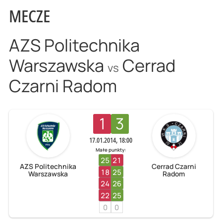
MECZE
AZS Politechnika
Warszawska
Cerrad
vs
Czarni Radom
1
3
17.01.2014, 18:00
Małe punkty:
25
21
AZS Politechnika
Cerrad Czarni
18
25
Warszawska
Radom
24
26
22
25
0
0