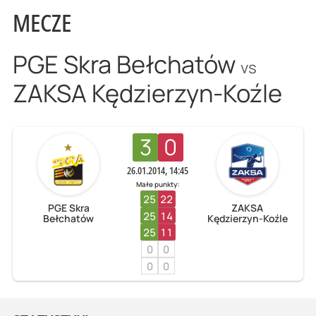
MECZE
PGE Skra Bełchatów
vs
ZAKSA Kędzierzyn-Koźle
3
0
26.01.2014, 14:45
Małe punkty:
25
22
PGE Skra
ZAKSA
25
14
Bełchatów
Kędzierzyn-Koźle
25
11
0
0
0
0