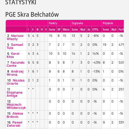
STATYSTYKI
PGE Skra Bełchatów
Punkty
Zagrywka
Przyjecie
I
II
III
IV
V
Suma
BP
Bilans
Suma
Błąd
As
Eff%
Suma
Błąd
Poz%
2
Mariusz
5
4
5
15
8
15
13
5
2
-8%
0
0
-%
Wlazły
5
Samuel
3
2
3
7
2
7
11
2
0
0%
19
2
47%
Tuia
6
Karol
4
3
4
10
5
10
14
1
2
14%
0
0
-%
Kłos
7
Facundo
6
5
6
8
5
8
7
3
0
-43%
8
2
50%
Conte
8
Andrzej
1
6
1
8
6
8
8
1
0
-13%
1
0
0%
Wrona
10
Nicolas
2
1
2
1
0
1
11
1
0
0%
0
0
-%
Uriarte
11
*
*
0
0
0
7
0
0
0%
4
2
25%
Stephane
Antiga
12
0
0
0
0
0
0
-%
0
0
-%
Wojciech
Włodarczyk
15
Aleksa
*
*
*
0
0
0
0
0
0
-%
0
0
-%
Brdovic
16
Paweł
*
*
*
0
0
0
0
0
0
-%
9
2
33%
Zatorski