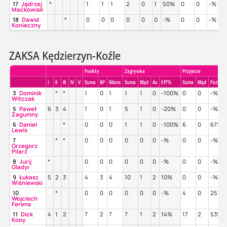
17
Jędrzej
*
1
1
1
2
0
1
50%
0
0
-%
Maćkowiak
18
Dawid
*
0
0
0
0
0
0
-%
0
0
-%
Konieczny
ZAKSA Kędzierzyn-Koźle
Punkty
Zagrywka
Przyjecie
I
II
III
IV
V
Suma
BP
Bilans
Suma
Błąd
As
Eff%
Suma
Błąd
Poz%
3
Dominik
*
*
1
0
1
1
1
0
-100%
0
0
-%
Witczak
5
Paweł
6
3
4
1
0
1
5
1
0
-20%
0
0
-%
Zagumny
6
Daniel
*
0
0
0
1
1
0
-100%
6
0
67%
Lewis
7
*
*
0
0
0
0
0
0
-%
0
0
-%
Grzegorz
Pilarz
8
Jurij
*
0
0
0
0
0
0
-%
0
0
-%
Gladyr
9
Łukasz
5
2
3
4
3
4
10
1
2
10%
0
0
-%
Wiśniewski
10
*
0
0
0
0
0
0
-%
4
0
25%
Wojciech
Ferens
11
Dick
4
1
2
7
2
7
7
1
2
14%
17
2
53%
Kooy