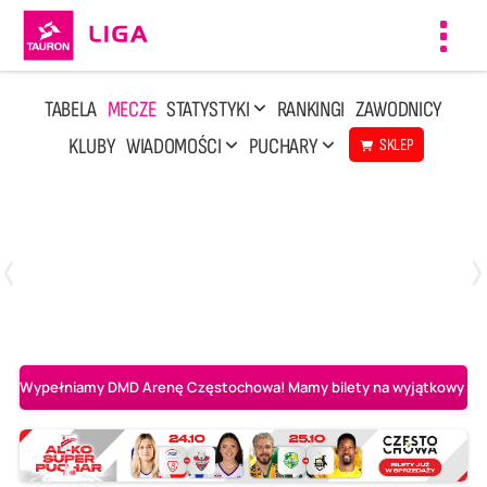
Toggl
navig
TABELA
MECZE
STATYSTYKI
RANKINGI
ZAWODNICY
KLUBY
WIADOMOŚCI
PUCHARY
SKLEP
Poniedziałek, 20 Kwi, 17:30
2
3
Indykpol AZS Olsztyn
PGE GiEK SKRA Bełchatów
Wypełniamy DMD Arenę Częstochowa! Mamy bilety na wyjątkowy mecz 