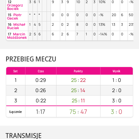
12
3
6
1
9
3
9
10
2
3
10%
0
0
-%
Grzegorz
Bociek
15
Piotr
*
*
*
0
0
0
0
0
0
-%
20
6
50%
Gacek
16
Michał
1
4
5
2
0
2
8
0
0
13%
13
3
23%
Ruciak
17
Marcin
2
5
6
6
2
6
7
1
0
-14%
0
0
-%
Możdżonek
PRZEBIEG MECZU
Set
Czas
Punkty
Wynik
1
0:29
25
:
22
1
:
0
2
0:26
25
:
14
2
:
0
3
0:22
25
:
11
3
:
0
1:17
75
:
47
3
:
0
Łącznie
TRANSMISJE