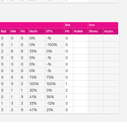
Blok
Inne
Błąd
Blok
Pkt
Skut%
Eff%
Pkt
Wyblok
Obrona
Asysta
0
0
0
0%
-%
0
0
1
0
0%
-100%
0
2
6
8
33%
0%
0
0
0
0
0%
-%
0
0
0
0
0%
-%
0
0
0
0
0%
-%
0
0
0
6
75%
75%
0
0
0
2
100%
100%
1
0
1
1
20%
0%
2
0
1
9
41%
36%
1
1
3
3
33%
-12%
0
3
2
9
47%
21%
0