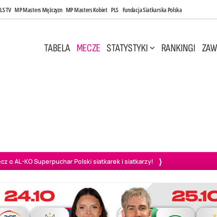
LS TV
MP Masters Mężczyzn
MP Masters Kobiet
PLS
Fundacja Siatkarska Polska
TABELA
MECZE
STATYSTYKI
RANKINGI
ZAW
i, 14:45
Poniedziałek, 27 Kwi, 20:00
3
0
3
2
wiercie
BOGDANKA LUK Lublin
PGE Projekt Warszawa
Ass
o AL-KO Superpuchar Polski siatkarek i siatkarzy!