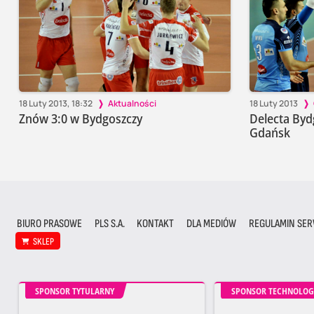
18 Luty 2013, 18:32
Aktualności
18 Luty 2013
Znów 3:0 w Bydgoszczy
Delecta Byd
Gdańsk
BIURO PRASOWE
PLS S.A.
KONTAKT
DLA MEDIÓW
REGULAMIN SER
SKLEP
SPONSOR TYTULARNY
SPONSOR TECHNOLOG