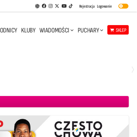
Facebook
Instagram
Twitter
Youtube
Rejestracja
Logowanie
Aplikacja Siatkarskie Ligi
TikTok
ODNICY
KLUBY
WIADOMOŚCI
PUCHARY
SKLEP
Środa, 29 Kwi, 17:30
3
1
eco Resovia Rzeszów
BOGDANKA LUK Lublin
Aluron CMC Warta Zawiercie