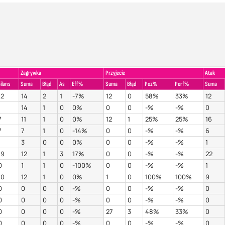
Zagrywka
Przyjecie
Atak
ilans
Suma
Błąd
As
Eff%
Suma
Błąd
Poz%
Perf%
Suma
12
14
2
1
-7%
12
0
58%
33%
12
1
14
1
0
0%
0
0
-%
-%
0
7
11
1
0
0%
12
1
25%
25%
16
7
7
1
0
-14%
0
0
-%
-%
6
1
3
0
0
0%
0
0
-%
-%
1
19
12
1
3
17%
0
0
-%
-%
22
0
1
1
0
-100%
0
0
-%
-%
1
10
12
1
0
0%
1
0
100%
100%
9
0
0
0
0
-%
0
0
-%
-%
0
0
0
0
0
-%
0
0
-%
-%
0
0
0
0
0
-%
27
3
48%
33%
0
0
0
0
0
-%
0
0
-%
-%
0