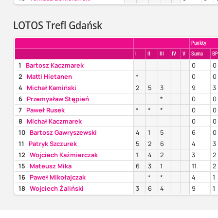
LOTOS Trefl Gdańsk
Punkty
I
II
III
IV
V
Suma
BP
1
Bartosz Kaczmarek
0
0
2
Matti Hietanen
*
0
0
4
Michał Kamiński
2
5
3
9
3
6
Przemysław Stępień
*
0
0
7
Paweł Rusek
*
*
*
0
0
8
Michał Kaczmarek
0
0
10
Bartosz Gawryszewski
4
1
5
6
0
11
Patryk Szczurek
5
2
6
4
3
12
Wojciech Kaźmierczak
1
4
2
3
2
15
Mateusz Mika
6
3
1
11
2
16
Paweł Mikołajczak
*
*
4
1
18
Wojciech Żaliński
3
6
4
9
1