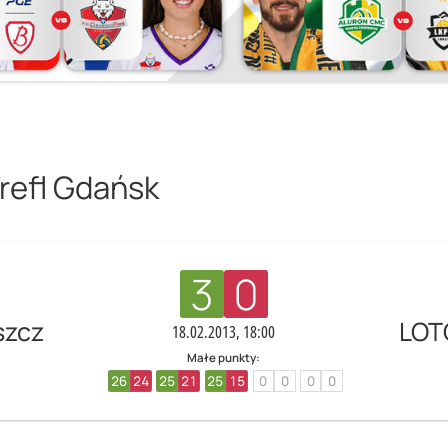
refl Gdańsk
3
0
szcz
LOT
18.02.2013, 18:00
Małe punkty:
26
24
25
21
25
15
0
0
0
0