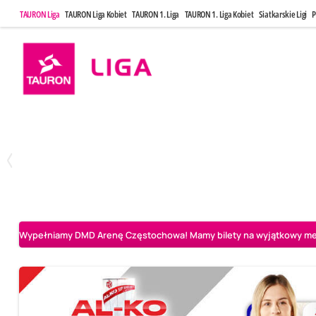
TAURON Liga
TAURON Liga Kobiet
TAURON 1. Liga
TAURON 1. Liga Kobiet
Siatkarskie Ligi
P
Poniedziałek, 20 Kwi, 17:30
Sobota, 25 Kw
2
3
Indykpol AZS Olsztyn
PGE GiEK SKRA Bełchatów
Aluron CMC Warta Za
Wypełniamy DMD Arenę Częstochowa! Mamy bilety na wyjątkowy mecz 