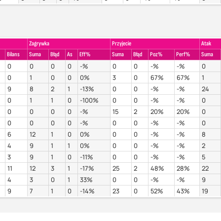
Zagrywka
Przyjecie
Atak
Bilans
Suma
Błąd
As
Eff%
Suma
Błąd
Poz%
Perf%
Suma
0
0
0
0
-%
0
0
-%
-%
0
0
1
0
0
0%
3
0
67%
67%
1
9
8
2
1
-13%
0
0
-%
-%
24
0
1
1
0
-100%
0
0
-%
-%
0
0
0
0
0
-%
15
2
20%
20%
0
0
0
0
0
-%
0
0
-%
-%
0
6
12
1
0
0%
0
0
-%
-%
8
4
9
1
1
0%
0
0
-%
-%
2
3
9
1
0
-11%
0
0
-%
-%
5
11
12
3
1
-17%
25
2
48%
28%
22
4
3
0
1
33%
0
0
-%
-%
9
9
7
1
0
-14%
23
0
52%
43%
19