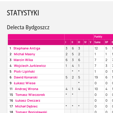
STATYSTYKI
Delecta Bydgoszcz
Punkty
I
II
III
IV
V
Suma
BP
B
1
Stephane Antiga
3
6
3
12
5
2
Michal Masny
2
5
2
1
1
3
Marcin Wika
6
3
6
7
2
4
Wojciech Jurkiewicz
1
4
1
7
3
5
Piotr Lipiński
*
*
1
0
6
Dawid Konarski
5
2
5
19
6
9
Łukasz Wiese
*
0
0
11
Andrzej Wrona
4
1
4
10
4
15
Tomasz Wieczorek
*
*
0
0
16
Łukasz Owczarz
0
0
17
Michał Dębiec
*
*
*
0
0
18
Tomasz Bonisławski
0
0