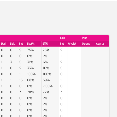
Blok
Inne
Błąd
Blok
Pkt
Skut%
Eff%
Pkt
Wyblok
Obrona
Asysta
0
0
9
75%
75%
2
0
0
0
0%
-%
1
1
3
5
31%
6%
2
1
0
2
33%
16%
5
0
0
1
100%
100%
0
1
1
15
68%
59%
1
1
0
0
0%
-100%
0
0
0
7
78%
77%
3
0
0
0
0%
-%
0
0
0
0
0%
-%
0
0
0
0
0%
-%
0
0
0
0
0%
-%
0