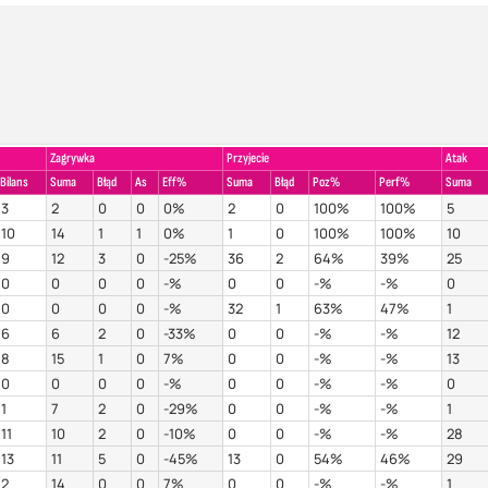
Zagrywka
Przyjecie
Atak
Bilans
Suma
Błąd
As
Eff%
Suma
Błąd
Poz%
Perf%
Suma
3
2
0
0
0%
2
0
100%
100%
5
10
14
1
1
0%
1
0
100%
100%
10
9
12
3
0
-25%
36
2
64%
39%
25
0
0
0
0
-%
0
0
-%
-%
0
0
0
0
0
-%
32
1
63%
47%
1
6
6
2
0
-33%
0
0
-%
-%
12
8
15
1
0
7%
0
0
-%
-%
13
0
0
0
0
-%
0
0
-%
-%
0
1
7
2
0
-29%
0
0
-%
-%
1
11
10
2
0
-10%
0
0
-%
-%
28
13
11
5
0
-45%
13
0
54%
46%
29
2
14
0
0
7%
0
0
-%
-%
1