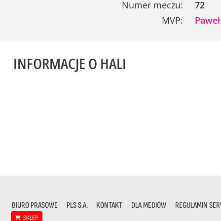
Numer meczu:
72
MVP:
Paweł
INFORMACJE O HALI
BIURO PRASOWE
PLS S.A.
KONTAKT
DLA MEDIÓW
REGULAMIN SER
SKLEP