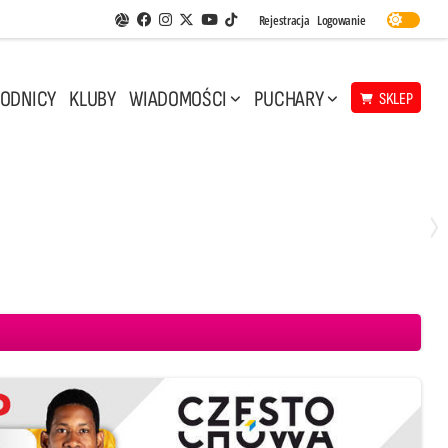
Facebook
Instagram
Twitter
Youtube
Rejestracja
Logowanie
Aplikacja Siatkarskie Ligi
TikTok
ODNICY
KLUBY
WIADOMOŚCI
PUCHARY
SKLEP
Środa, 29 Kwi, 17:30
3
1
eco Resovia Rzeszów
BOGDANKA LUK Lublin
Aluron CMC Warta Zawiercie