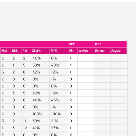
Blok
Inne
Błąd
Blok
Pkt
Skut%
Eff%
Pkt
Wyblok
Obrona
Asysta
0
2
2
40%
0%
1
0
1
5
50%
40%
4
3
2
8
32%
12%
1
0
0
0
0%
-%
0
0
0
0
0%
0%
0
0
3
5
42%
16%
1
0
0
6
46%
46%
2
0
0
0
0%
-%
0
0
0
1
100%
100%
0
3
2
11
39%
21%
0
1
3
12
41%
27%
1
0
0
0
0%
0%
2