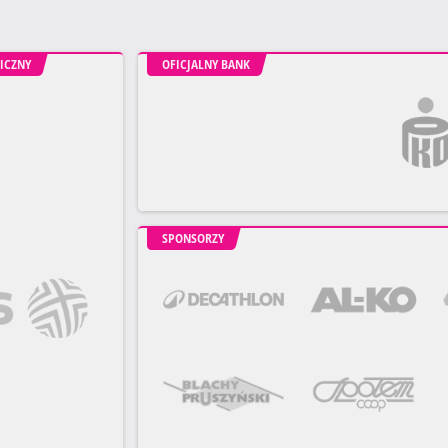
ICZNY
OFICJALNY BANK
SPONSORZY