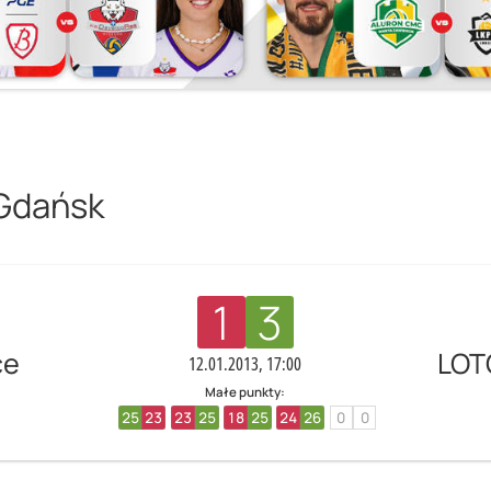
 Gdańsk
1
3
ce
LOT
12.01.2013, 17:00
Małe punkty:
25
23
23
25
18
25
24
26
0
0