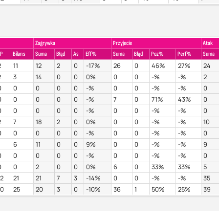
Zagrywka
Przyjecie
Atak
P
Bilans
Suma
Błąd
As
Eff%
Suma
Błąd
Poz%
Perf%
Suma
2
11
12
2
0
-17%
26
0
46%
27%
24
2
3
14
0
0
0%
0
0
-%
-%
2
0
0
0
0
0
-%
0
0
-%
-%
0
0
0
0
0
0
-%
7
0
71%
43%
0
0
0
0
0
0
-%
0
0
-%
-%
0
2
7
18
2
0
0%
0
0
-%
-%
10
0
0
0
0
0
-%
0
0
-%
-%
0
1
6
11
0
0
9%
0
0
-%
-%
9
0
0
0
0
0
-%
0
0
-%
-%
0
0
0
2
0
0
0%
6
0
33%
33%
5
12
21
21
7
3
-14%
0
0
-%
-%
35
10
25
20
3
0
-10%
36
1
50%
25%
39