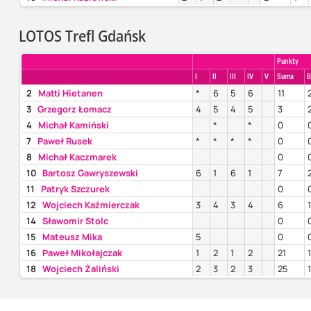
LOTOS Trefl Gdańsk
Punkty
I
II
III
IV
V
Suma
B
2
Matti Hietanen
*
6
5
6
11
3
Grzegorz Łomacz
4
5
4
5
3
4
Michał Kamiński
*
*
0
7
Paweł Rusek
*
*
*
*
0
8
Michał Kaczmarek
0
10
Bartosz Gawryszewski
6
1
6
1
7
11
Patryk Szczurek
0
12
Wojciech Kaźmierczak
3
4
3
4
6
14
Sławomir Stolc
0
15
Mateusz Mika
5
0
16
Paweł Mikołajczak
1
2
1
2
21
18
Wojciech Żaliński
2
3
2
3
25