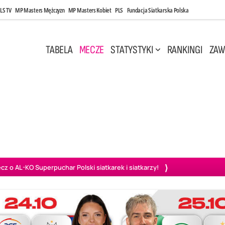
LS TV
MP Masters Mężczyzn
MP Masters Kobiet
PLS
Fundacja Siatkarska Polska
TABELA
MECZE
STATYSTYKI
RANKINGI
ZAW
i, 14:45
Poniedziałek, 27 Kwi, 20:00
3
0
3
2
wiercie
BOGDANKA LUK Lublin
PGE Projekt Warszawa
Ass
o AL-KO Superpuchar Polski siatkarek i siatkarzy!