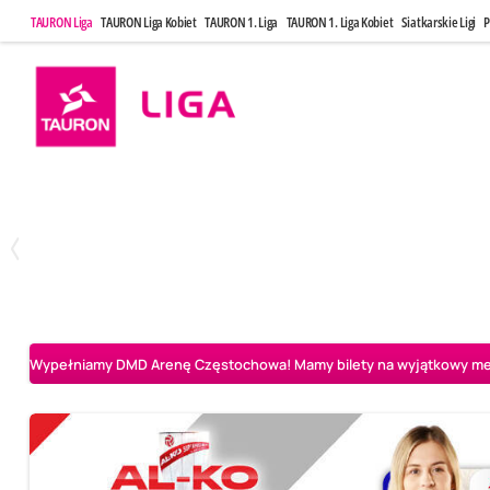
TAURON Liga
TAURON Liga Kobiet
TAURON 1. Liga
TAURON 1. Liga Kobiet
Siatkarskie Ligi
P
Poniedziałek, 20 Kwi, 17:30
Sobota, 25 Kw
2
3
Indykpol AZS Olsztyn
PGE GiEK SKRA Bełchatów
Aluron CMC Warta Za
Wypełniamy DMD Arenę Częstochowa! Mamy bilety na wyjątkowy mecz 