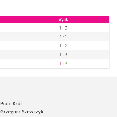
Wynik
1
:
0
1
:
1
1
:
2
1
:
3
1
:
3
Piotr Król
Grzegorz Szewczyk