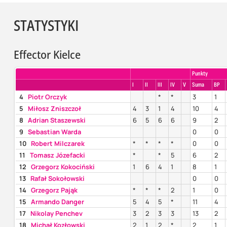
STATYSTYKI
Effector Kielce
Punkty
I
II
III
IV
V
Suma
BP
4
Piotr Orczyk
*
*
3
1
5
Miłosz Zniszczoł
4
3
1
4
10
4
8
Adrian Staszewski
6
5
6
6
9
2
9
Sebastian Warda
0
0
10
Robert Milczarek
*
*
*
*
0
0
11
Tomasz Józefacki
*
*
5
6
2
12
Grzegorz Kokociński
1
6
4
1
8
1
13
Rafał Sokołowski
0
0
14
Grzegorz Pająk
*
*
*
2
1
0
15
Armando Danger
5
4
5
*
11
4
17
Nikolay Penchev
3
2
3
3
13
2
18
Michał Kozłowski
2
1
2
*
2
1