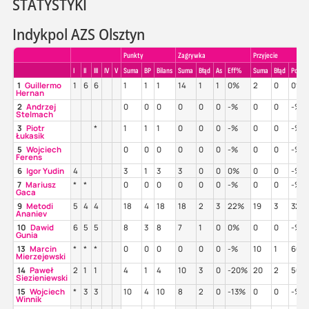
STATYSTYKI
Indykpol AZS Olsztyn
Punkty
Zagrywka
Przyjecie
I
II
III
IV
V
Suma
BP
Bilans
Suma
Błąd
As
Eff%
Suma
Błąd
Poz%
1
Guillermo
1
6
6
1
1
1
14
1
1
0%
2
0
0%
Hernan
2
Andrzej
0
0
0
0
0
0
-%
0
0
-%
Stelmach
3
Piotr
*
1
1
1
0
0
0
-%
0
0
-%
Łukasik
5
Wojciech
0
0
0
0
0
0
-%
0
0
-%
Ferens
6
Igor Yudin
4
3
1
3
3
0
0
0%
0
0
-%
7
Mariusz
*
*
0
0
0
0
0
0
-%
0
0
-%
Gaca
9
Metodi
5
4
4
18
4
18
18
2
3
22%
19
3
32%
Ananiev
10
Dawid
6
5
5
8
3
8
7
1
0
0%
0
0
-%
Gunia
13
Marcin
*
*
*
0
0
0
0
0
0
-%
10
1
60%
Mierzejewski
14
Paweł
2
1
1
4
1
4
10
3
0
-20%
20
2
50%
Siezieniewski
15
Wojciech
*
3
3
10
4
10
8
2
0
-13%
0
0
-%
Winnik