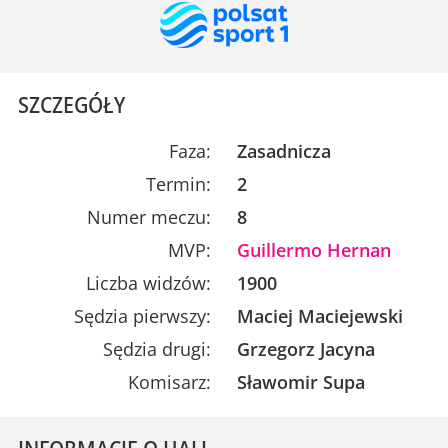
SZCZEGÓŁY
Faza:
Zasadnicza
Termin:
2
Numer meczu:
8
MVP:
Guillermo Hernan
Liczba widzów:
1900
Sędzia pierwszy:
Maciej Maciejewski
Sędzia drugi:
Grzegorz Jacyna
Komisarz:
Sławomir Supa
INFORMACJE O HALI