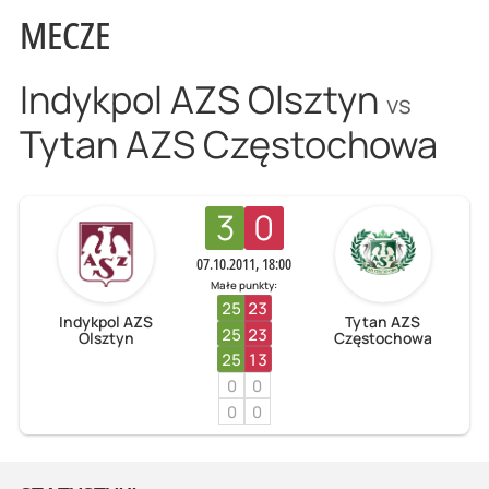
MECZE
Indykpol AZS Olsztyn
vs
Tytan AZS Częstochowa
3
0
07.10.2011, 18:00
Małe punkty:
25
23
Indykpol AZS
Tytan AZS
25
23
Olsztyn
Częstochowa
25
13
0
0
0
0