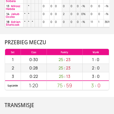
Sobala
13
Miłosz
*
0
0
0
0
0
0
-%
0
0
-%
Hebda
14
Jakub
*
*
0
0
0
2
0
0
0%
0
0
-%
Oczko
18
Adrian
*
*
*
0
0
0
0
0
0
-%
11
1
36%
Stańczak
PRZEBIEG MECZU
Set
Czas
Punkty
Wynik
1
0:30
25
:
23
1
:
0
2
0:28
25
:
23
2
:
0
3
0:22
25
:
13
3
:
0
1:20
75
:
59
3
:
0
Łącznie
TRANSMISJE