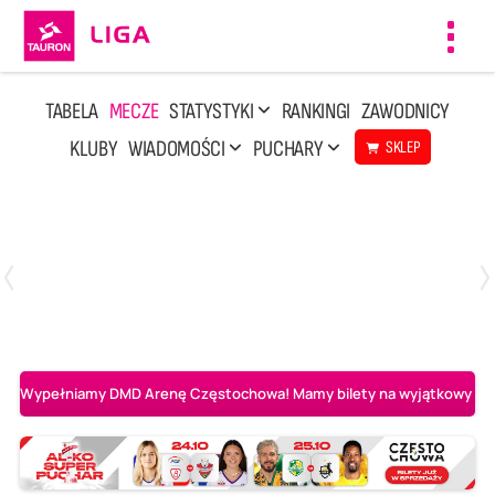
Toggl
navig
TABELA
MECZE
STATYSTYKI
RANKINGI
ZAWODNICY
KLUBY
WIADOMOŚCI
PUCHARY
SKLEP
Poniedziałek, 20 Kwi, 17:30
2
3
Indykpol AZS Olsztyn
PGE GiEK SKRA Bełchatów
Wypełniamy DMD Arenę Częstochowa! Mamy bilety na wyjątkowy mecz 