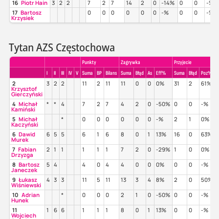
16
Piotr Hain
3
2
2
7
2
7
14
2
0
-14%
0
0
-%
17
Bartosz
0
0
0
0
0
0
-%
0
0
-%
Krzysiek
Tytan AZS Częstochowa
Punkty
Zagrywka
Przyjecie
I
II
III
IV
V
Suma
BP
Bilans
Suma
Błąd
As
Eff%
Suma
Błąd
Poz%
2
3
2
2
11
2
11
11
0
0
0%
31
2
61%
Krzysztof
Gierczyński
4
Michał
*
*
4
7
2
7
4
2
0
-50%
0
0
-%
Kamiński
5
Michał
*
0
0
0
0
0
0
-%
2
1
0%
Kaczyński
6
Dawid
6
5
5
6
1
6
8
0
1
13%
16
0
63%
Murek
7
Fabian
2
1
1
1
1
1
7
2
0
-29%
1
0
0%
Drzyzga
8
Bartosz
5
4
4
0
4
4
0
0
0%
0
0
-%
Janeczek
9
Łukasz
4
3
3
11
5
11
13
3
4
8%
2
0
50%
Wiśniewski
10
Adrian
*
0
0
0
2
1
0
-50%
0
0
-%
Hunek
11
1
6
6
1
1
1
8
0
1
13%
0
0
-%
Wojciech