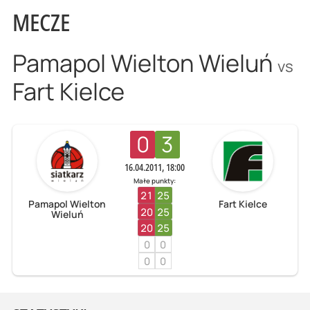
MECZE
Pamapol Wielton Wieluń
vs
Fart Kielce
0
3
16.04.2011, 18:00
Małe punkty:
21
25
Pamapol Wielton
Fart Kielce
20
25
Wieluń
20
25
0
0
0
0