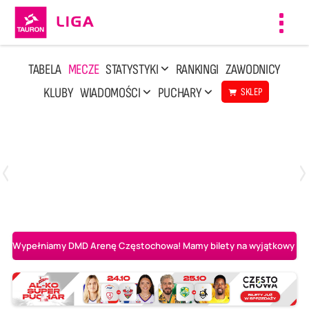
Toggl
navig
TABELA
MECZE
STATYSTYKI
RANKINGI
ZAWODNICY
KLUBY
WIADOMOŚCI
PUCHARY
SKLEP
Poniedziałek, 20 Kwi, 17:30
2
3
Indykpol AZS Olsztyn
PGE GiEK SKRA Bełchatów
Wypełniamy DMD Arenę Częstochowa! Mamy bilety na wyjątkowy mecz 