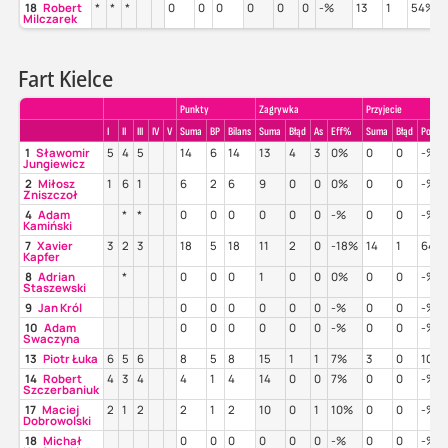
18
Robert
*
*
*
0
0
0
0
0
0
-%
13
1
54%
Milczarek
Fart Kielce
Punkty
Zagrywka
Przyjecie
I
II
III
IV
V
Suma
BP
Bilans
Suma
Błąd
As
Eff%
Suma
Błąd
Poz%
1
Sławomir
5
4
5
14
6
14
13
4
3
0%
0
0
-%
Jungiewicz
2
Miłosz
1
6
1
6
2
6
9
0
0
0%
0
0
-%
Zniszczoł
4
Adam
*
*
0
0
0
0
0
0
-%
0
0
-%
Kamiński
7
Xavier
3
2
3
18
5
18
11
2
0
-18%
14
1
64%
Kapfer
8
Adrian
*
0
0
0
1
0
0
0%
0
0
-%
Staszewski
9
Jan Król
0
0
0
0
0
0
-%
0
0
-%
10
Adam
0
0
0
0
0
0
-%
0
0
-%
Swaczyna
13
Piotr Łuka
6
5
6
8
5
8
15
1
1
7%
3
0
100
14
Robert
4
3
4
4
1
4
14
0
0
7%
0
0
-%
Szczerbaniuk
17
Maciej
2
1
2
2
1
2
10
0
1
10%
0
0
-%
Dobrowolski
18
Michał
0
0
0
0
0
0
-%
0
0
-%