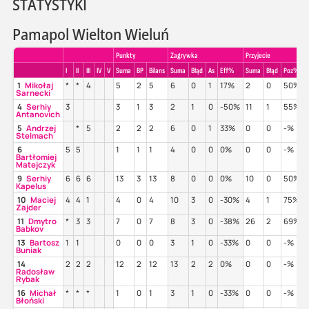
STATYSTYKI
Pamapol Wielton Wieluń
Punkty
Zagrywka
Przyjecie
I
II
III
IV
V
Suma
BP
Bilans
Suma
Błąd
As
Eff%
Suma
Błąd
Poz%
1
Mikołaj
*
*
4
5
2
5
6
0
1
17%
2
0
50%
Sarnecki
4
Serhiy
3
3
1
3
2
1
0
-50%
11
1
55%
Antanovich
5
Andrzej
*
5
2
2
2
6
0
1
33%
0
0
-%
Stelmach
6
5
5
1
1
1
4
0
0
0%
0
0
-%
Bartłomiej
Matejczyk
9
Serhiy
6
6
6
13
3
13
8
0
0
0%
10
0
50%
Kapelus
10
Maciej
4
4
1
4
0
4
10
3
0
-30%
4
1
75%
Zajder
11
Dmytro
*
3
3
7
0
7
8
3
0
-38%
26
2
69%
Babkov
13
Bartosz
1
1
0
0
0
3
1
0
-33%
0
0
-%
Buniak
14
2
2
2
12
2
12
13
2
2
0%
0
0
-%
Radosław
Rybak
16
Michał
*
*
*
1
0
1
3
1
0
-33%
0
0
-%
Błoński