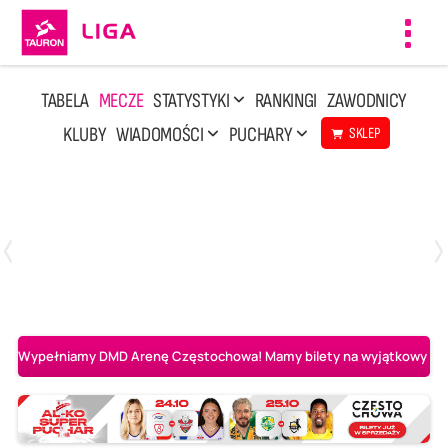
Toggl
navig
TABELA
MECZE
STATYSTYKI
RANKINGI
ZAWODNICY
KLUBY
WIADOMOŚCI
PUCHARY
SKLEP
Poniedziałek, 20 Kwi, 17:30
2
3
Indykpol AZS Olsztyn
PGE GiEK SKRA Bełchatów
Wypełniamy DMD Arenę Częstochowa! Mamy bilety na wyjątkowy mecz 