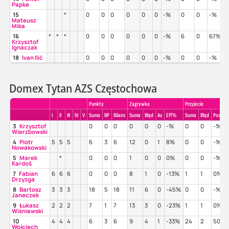
Papke
15
*
0
0
0
0
0
0
-%
0
0
-%
Mateusz
Mika
16
*
*
*
0
0
0
0
0
0
-%
6
0
67%
Krzysztof
Ignaczak
18
Ivan Ilić
0
0
0
0
0
0
-%
0
0
-%
Domex Tytan AZS Częstochowa
Punkty
Zagrywka
Przyjecie
I
II
III
IV
V
Suma
BP
Bilans
Suma
Błąd
As
Eff%
Suma
Błąd
Poz%
3
Krzysztof
0
0
0
0
0
0
-%
0
0
-%
Wierzbowski
4
Piotr
5
5
5
6
3
6
12
0
1
8%
0
0
-%
Nowakowski
5
Marek
*
0
0
0
1
0
0
0%
0
0
-%
Kardoš
7
Fabian
6
6
6
0
0
0
8
1
0
-13%
1
1
0%
Drzyzga
8
Bartosz
3
3
3
18
5
18
11
6
0
-45%
0
0
-%
Janeczek
9
Łukasz
2
2
2
7
1
7
13
3
0
-23%
1
1
0%
Wiśniewski
10
4
4
4
6
3
6
9
4
1
-33%
24
2
50%
Wojciech