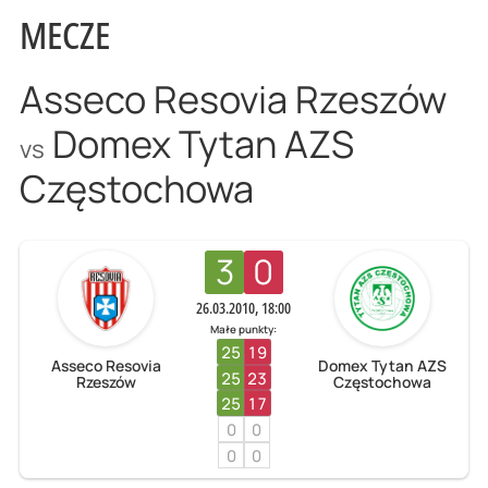
MECZE
Asseco Resovia Rzeszów
Domex Tytan AZS
vs
Częstochowa
3
0
26.03.2010, 18:00
Małe punkty:
25
19
Asseco Resovia
Domex Tytan AZS
25
23
Rzeszów
Częstochowa
25
17
0
0
0
0