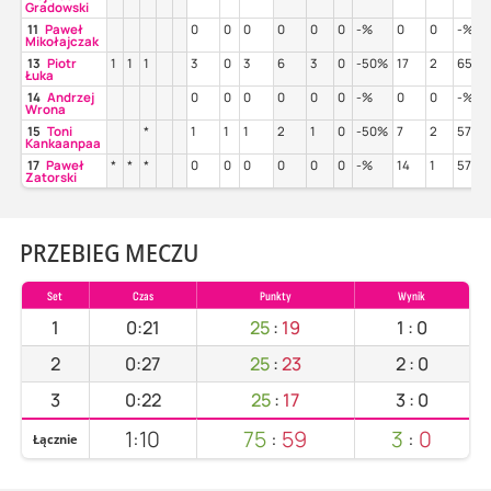
Gradowski
11
Paweł
0
0
0
0
0
0
-%
0
0
-%
Mikołajczak
13
Piotr
1
1
1
3
0
3
6
3
0
-50%
17
2
65%
Łuka
14
Andrzej
0
0
0
0
0
0
-%
0
0
-%
Wrona
15
Toni
*
1
1
1
2
1
0
-50%
7
2
57%
Kankaanpaa
17
Paweł
*
*
*
0
0
0
0
0
0
-%
14
1
57%
Zatorski
PRZEBIEG MECZU
Set
Czas
Punkty
Wynik
1
0:21
25
:
19
1
:
0
2
0:27
25
:
23
2
:
0
3
0:22
25
:
17
3
:
0
1:10
75
:
59
3
:
0
Łącznie