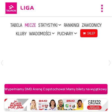
Toggl
navig
TABELA
MECZE
STATYSTYKI
RANKINGI
ZAWODNICY
KLUBY
WIADOMOŚCI
PUCHARY
SKLEP
Niedziela, 3 Maj, 14:45
2
3
PGE Projekt Warszawa
Asseco Resovia Rzeszów
Wypełniamy DMD Arenę Częstochowa! Mamy bilety na wyjątkowy mecz 