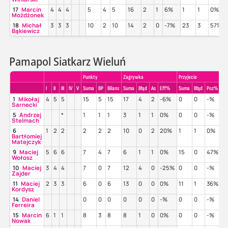
17
Marcin
4
4
4
5
4
5
16
2
1
6%
1
1
0%
Możdżonek
18
Michał
3
3
3
10
2
10
14
2
0
-7%
23
3
57%
Bąkiewicz
Pamapol Siatkarz Wieluń
Punkty
Zagrywka
Przyjecie
I
II
III
IV
V
Suma
BP
Bilans
Suma
Błąd
As
Eff%
Suma
Błąd
Poz%
Pe
1
Mikołaj
4
5
5
15
5
15
17
4
2
-6%
0
0
-%
-
Sarnecki
5
Andrzej
*
1
1
1
3
1
1
0%
0
0
-%
-
Stelmach
6
1
2
2
2
2
2
10
0
2
20%
1
1
0%
0
Bartłomiej
Matejczyk
9
Maciej
5
6
6
7
4
7
6
1
1
0%
15
0
47%
0
Wołosz
10
Maciej
3
4
4
7
0
7
12
4
0
-25%
0
0
-%
-
Zajder
11
Maciej
2
3
3
6
0
6
13
0
0
0%
11
1
36%
1
Kordysz
14
Daniel
0
0
0
0
0
0
-%
0
0
-%
-
Ferreira
15
Marcin
6
1
1
8
3
8
8
1
0
0%
0
0
-%
-
Nowak