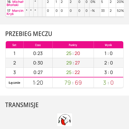
16
Michał
*
2
1
2
2
0
0
0%
5
2
20%
0
Błoński
17
Marcin
*
*
*
0
0
0
0
0
0
-%
33
2
52%
2
Kryś
PRZEBIEG MECZU
Set
Czas
Punkty
Wynik
1
0:23
25
:
20
1
:
0
2
0:30
29
:
27
2
:
0
3
0:27
25
:
22
3
:
0
1:20
79
:
69
3
:
0
Łącznie
TRANSMISJE