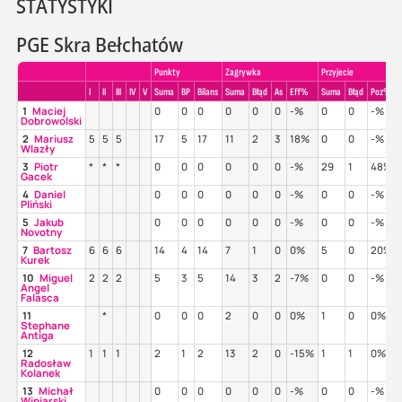
STATYSTYKI
PGE Skra Bełchatów
Punkty
Zagrywka
Przyjecie
I
II
III
IV
V
Suma
BP
Bilans
Suma
Błąd
As
Eff%
Suma
Błąd
Poz%
1
Maciej
0
0
0
0
0
0
-%
0
0
-%
Dobrowolski
2
Mariusz
5
5
5
17
5
17
11
2
3
18%
0
0
-%
Wlazły
3
Piotr
*
*
*
0
0
0
0
0
0
-%
29
1
48%
Gacek
4
Daniel
0
0
0
0
0
0
-%
0
0
-%
Pliński
5
Jakub
0
0
0
0
0
0
-%
0
0
-%
Novotny
7
Bartosz
6
6
6
14
4
14
7
1
0
0%
5
0
20%
Kurek
10
Miguel
2
2
2
5
3
5
14
3
2
-7%
0
0
-%
Angel
Falasca
11
*
0
0
0
2
0
0
0%
1
0
0%
Stephane
Antiga
12
1
1
1
2
1
2
13
2
0
-15%
1
1
0%
Radosław
Kolanek
13
Michał
0
0
0
0
0
0
-%
0
0
-%
Winiarski