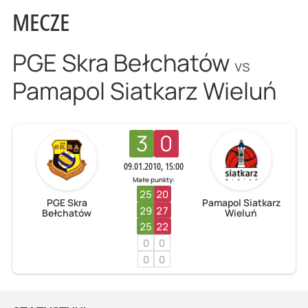
MECZE
PGE Skra Bełchatów
vs
Pamapol Siatkarz Wieluń
3
0
09.01.2010, 15:00
Małe punkty:
25
20
PGE Skra
Pamapol Siatkarz
29
27
Bełchatów
Wieluń
25
22
0
0
0
0