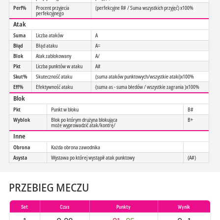
Perf%
Procent przyjecia
(perfekcyjne R# / Suma wszystkich przyjęć) x100%
perfekcyjnego
Atak
Suma
Liczba ataków
A
Błąd
Błąd ataku
A=
Blok
Atak zablokowany
A/
Pkt
Liczba punktów w ataku
A#
Skut%
Skuteczność ataku
(suma ataków punktowych/wszystkie ataki)x100%
Eff%
Efektywność ataku
(suma as - suma błedów / wszystkie zagrania )x100%
Blok
Pkt
Punkt w bloku
B#
Wyblok
Blok po którym drużyna blokująca
B+
może wyprowadzić atak/kontrę/
Inne
Obrona
Każda obrona zawodnika
Asysta
Wystawa po której wystąpił atak punktowy
(A#)
PRZEBIEG MECZU
Set
Czas
Punkty
Wynik