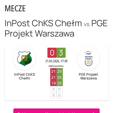
MECZE
InPost ChKS Chełm
PGE
vs
Projekt Warszawa
0
3
21.03.2026, 17:30
Małe punkty:
21
25
InPost ChKS
PGE Projekt
21
25
Chełm
Warszawa
19
25
0
0
0
0