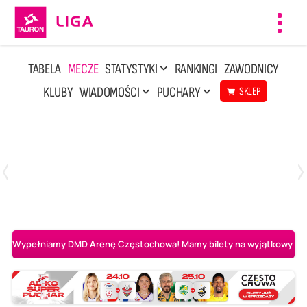
Toggl
navig
TABELA
MECZE
STATYSTYKI
RANKINGI
ZAWODNICY
KLUBY
WIADOMOŚCI
PUCHARY
SKLEP
Niedziela, 3 Maj, 14:45
2
3
PGE Projekt Warszawa
Asseco Resovia Rzeszów
Wypełniamy DMD Arenę Częstochowa! Mamy bilety na wyjątkowy mecz 