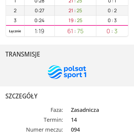
1
0:28
21
:
25
0
:
1
2
0:27
21
:
25
0
:
2
3
0:24
19
:
25
0
:
3
1:19
61
:
75
0
:
3
Łącznie
TRANSMISJE
SZCZEGÓŁY
Faza:
Zasadnicza
Termin:
14
Numer meczu:
094