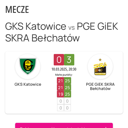
MECZE
GKS Katowice
PGE GiEK
vs
SKRA Bełchatów
0
3
10.03.2025, 20:30
Małe punkty:
21
25
GKS Katowice
PGE GiEK SKRA
21
25
Bełchatów
19
25
0
0
0
0