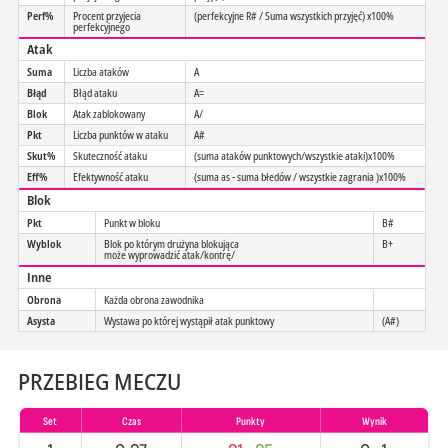
Perf%
Procent przyjecia
(perfekcyjne R# / Suma wszystkich przyjęć) x100%
perfekcyjnego
Atak
Suma
Liczba ataków
A
Błąd
Błąd ataku
A=
Blok
Atak zablokowany
A/
Pkt
Liczba punktów w ataku
A#
Skut%
Skuteczność ataku
(suma ataków punktowych/wszystkie ataki)x100%
Eff%
Efektywność ataku
(suma as - suma błedów / wszystkie zagrania )x100%
Blok
Pkt
Punkt w bloku
B#
Wyblok
Blok po którym drużyna blokująca
B+
może wyprowadzić atak/kontrę/
Inne
Obrona
Każda obrona zawodnika
Asysta
Wystawa po której wystąpił atak punktowy
(A#)
PRZEBIEG MECZU
Set
Czas
Punkty
Wynik