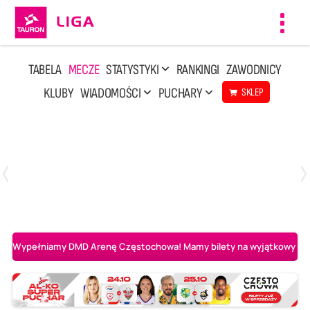
Toggl
navig
TABELA
MECZE
STATYSTYKI
RANKINGI
ZAWODNICY
KLUBY
WIADOMOŚCI
PUCHARY
SKLEP
Poniedziałek, 20 Kwi, 17:30
2
3
Indykpol AZS Olsztyn
PGE GiEK SKRA Bełchatów
Wypełniamy DMD Arenę Częstochowa! Mamy bilety na wyjątkowy mecz 