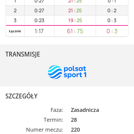
1
0:27
21
:
25
0
:
1
2
0:27
21
:
25
0
:
2
3
0:23
19
:
25
0
:
3
1:17
61
:
75
0
:
3
Łącznie
TRANSMISJE
SZCZEGÓŁY
Faza:
Zasadnicza
Termin:
28
Numer meczu:
220