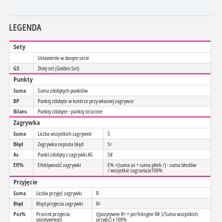
LEGENDA
Sety
Ustawienie w danym secie
GS
Złoty set (Golden Set)
Punkty
Suma
Suma zdobytych punktów
BP
Punkty zdobyte w kontrze przy własnej zagrywce
Bilans
Punkty zdobyte - punkty stracone
Zagrywka
Suma
Liczba wszystkich zagrywek
S
Błąd
Zagrywka zepsuta błąd
S=
As
Punkt zdobyty z zagrywki AS
S#
Eff%
Efektywsość zagrywki
E% =(suma as + suma piłek /) - suma błedów
/ wszystkie zagrania)x100%
Przyjęcie
Suma
Liczba przyjęć zagrywki
R
Błąd
Błąd przyjecia zagrywki
R=
Poz%
Procent przyjecia
((pozytywne R+ + perfekcyjne R# )/Suma wszystkich
pozytywnego
przyjęć) x 100%