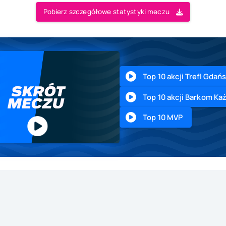
Pobierz szczegółowe statystyki meczu
Top 10 akcji Trefl Gdań
Top 10 akcji Barkom K
Top 10 MVP