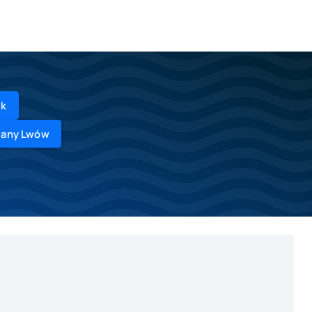
sk
ażany Lwów