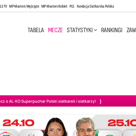
LS TV
MP Masters Mężczyzn
MP Masters Kobiet
PLS
Fundacja Siatkarska Polska
TABELA
MECZE
STATYSTYKI
RANKINGI
ZAW
Maj, 14:45
Środa, 6 Maj, 17:30
2
3
0
3
zawa
Asseco Resovia Rzeszów
Asseco Resovia Rzeszów
PGE
o AL-KO Superpuchar Polski siatkarek i siatkarzy!