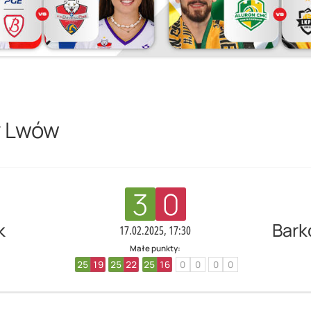
y Lwów
3
0
k
Bark
17.02.2025, 17:30
Małe punkty:
25
19
25
22
25
16
0
0
0
0