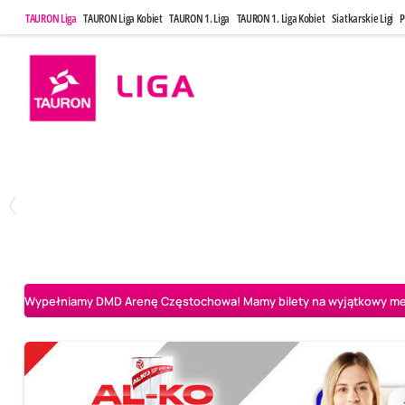
TAURON Liga
TAURON Liga Kobiet
TAURON 1. Liga
TAURON 1. Liga Kobiet
Siatkarskie Ligi
P
Sobota, 2 Maj, 14:45
Niedziela, 3 
0
3
Aluron CMC Warta Zawiercie
BOGDANKA LUK Lublin
PGE Projekt Wars
Wypełniamy DMD Arenę Częstochowa! Mamy bilety na wyjątkowy mecz 