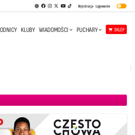
Facebook
Instagram
Twitter
Youtube
Rejestracja
Logowanie
Aplikacja Siatkarskie Ligi
TikTok
ODNICY
KLUBY
WIADOMOŚCI
PUCHARY
SKLEP
Środa, 29 Kwi, 17:30
3
1
eco Resovia Rzeszów
BOGDANKA LUK Lublin
Aluron CMC Warta Zawiercie