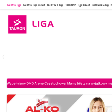
TAURON Liga
TAURON Liga Kobiet
TAURON 1. Liga
TAURON 1. Liga Kobiet
Siatkarskie Ligi
P
Poniedziałek, 20 Kwi, 17:30
Sobota, 25 Kw
2
3
Indykpol AZS Olsztyn
PGE GiEK SKRA Bełchatów
Aluron CMC Warta Za
Wypełniamy DMD Arenę Częstochowa! Mamy bilety na wyjątkowy mecz 