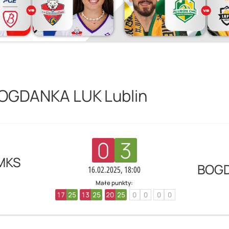
OGDANKA LUK Lublin
0
3
MKS
BOGD
16.02.2025, 18:00
Małe punkty:
17
25
13
25
20
25
0
0
0
0