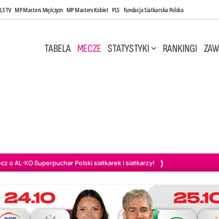
LS TV
MP Masters Mężczyzn
MP Masters Kobiet
PLS
Fundacja Siatkarska Polska
TABELA
MECZE
STATYSTYKI
RANKINGI
ZAW
i, 14:45
Poniedziałek, 27 Kwi, 20:00
3
0
3
2
wiercie
BOGDANKA LUK Lublin
PGE Projekt Warszawa
Ass
o AL-KO Superpuchar Polski siatkarek i siatkarzy!