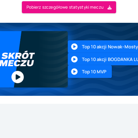
Pobierz szczegółowe statystyki meczu
Top 10 akcji Nowak-Most
Top 10 akcji BOGDANKA L
Top 10 MVP