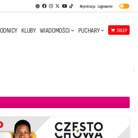
Facebook
Instagram
Twitter
Youtube
Rejestracja
Logowanie
Aplikacja Siatkarskie Ligi
TikTok
ODNICY
KLUBY
WIADOMOŚCI
PUCHARY
SKLEP
Środa, 29 Kwi, 17:30
3
1
eco Resovia Rzeszów
BOGDANKA LUK Lublin
Aluron CMC Warta Zawiercie