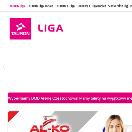
TAURON Liga
TAURON Liga Kobiet
TAURON 1. Liga
TAURON 1. Liga Kobiet
Siatkarskie Ligi
P
Poniedziałek, 20 Kwi, 17:30
Sobota, 25 Kw
2
3
Indykpol AZS Olsztyn
PGE GiEK SKRA Bełchatów
Aluron CMC Warta Za
Wypełniamy DMD Arenę Częstochowa! Mamy bilety na wyjątkowy mecz 