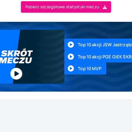
Pobierz szczegółowe statystyki meczu
Top 10 akcji JSW Jastrzęb
Top 10 akcji PGE GiEK SK
Top 10 MVP