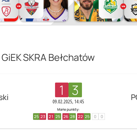
 GiEK SKRA Bełchatów
1
3
ski
P
09.02.2025, 14:45
Małe punkty:
25
23
21
25
26
28
22
25
0
0