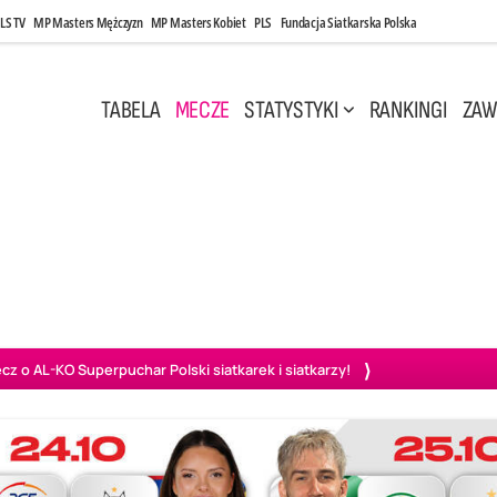
LS TV
MP Masters Mężczyzn
MP Masters Kobiet
PLS
Fundacja Siatkarska Polska
TABELA
MECZE
STATYSTYKI
RANKINGI
ZAW
i, 14:45
Poniedziałek, 27 Kwi, 20:00
3
0
3
2
wiercie
BOGDANKA LUK Lublin
PGE Projekt Warszawa
Ass
o AL-KO Superpuchar Polski siatkarek i siatkarzy!