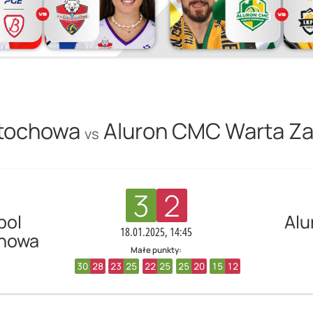
stochowa
Aluron CMC Warta Za
vs
3
2
pol
Alu
18.01.2025, 14:45
chowa
Małe punkty:
30
28
23
25
22
25
25
20
15
12