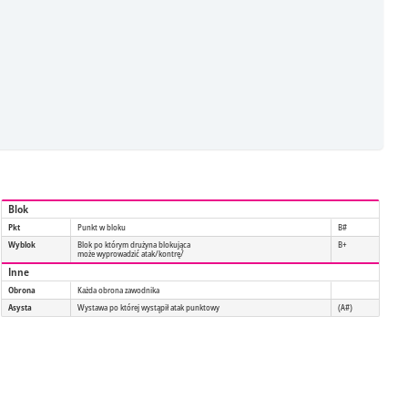
Blok
Pkt
Punkt w bloku
B#
Wyblok
Blok po którym drużyna blokująca
B+
może wyprowadzić atak/kontrę/
Inne
Obrona
Każda obrona zawodnika
Asysta
Wystawa po której wystąpił atak punktowy
(A#)