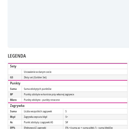
LEGENDA
Sety
Ustawienie w danym secie
GS
Złoty set (Golden Set)
Punkty
Suma
Suma zdobytych punktów
BP
Punkty zdobyte w kontrze przy własnej zagrywce
Bilans
Punkty zdobyte - punkty stracone
Zagrywka
Suma
Liczba wszystkich zagrywek
S
Błąd
Zagrywka zepsuta błąd
S=
As
Punkt zdobyty z zagrywki AS
S#
Eff%
Efektywsość zagrywki
E% =(suma as + suma piłek /) - suma błedów