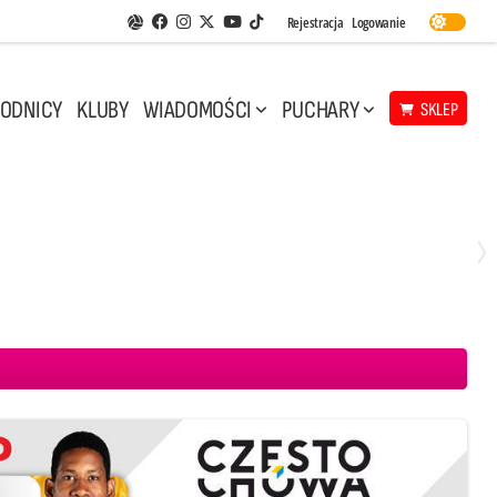
Facebook
Instagram
Twitter
Youtube
Rejestracja
Logowanie
Aplikacja Siatkarskie Ligi
TikTok
ODNICY
KLUBY
WIADOMOŚCI
PUCHARY
SKLEP
Środa, 29 Kwi, 17:30
3
1
eco Resovia Rzeszów
BOGDANKA LUK Lublin
Aluron CMC Warta Zawiercie