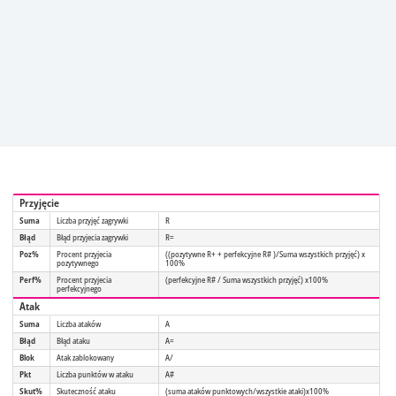
Przyjęcie
Suma
Liczba przyjęć zagrywki
R
Błąd
Błąd przyjecia zagrywki
R=
Poz%
Procent przyjecia
((pozytywne R+ + perfekcyjne R# )/Suma wszystkich przyjęć) x
pozytywnego
100%
Perf%
Procent przyjecia
(perfekcyjne R# / Suma wszystkich przyjęć) x100%
perfekcyjnego
Atak
Suma
Liczba ataków
A
Błąd
Błąd ataku
A=
Blok
Atak zablokowany
A/
Pkt
Liczba punktów w ataku
A#
Skut%
Skuteczność ataku
(suma ataków punktowych/wszystkie ataki)x100%