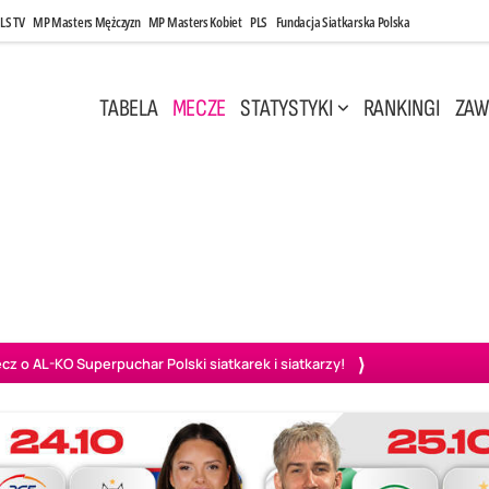
LS TV
MP Masters Mężczyzn
MP Masters Kobiet
PLS
Fundacja Siatkarska Polska
TABELA
MECZE
STATYSTYKI
RANKINGI
ZAW
i, 14:45
Poniedziałek, 27 Kwi, 20:00
3
0
3
2
wiercie
BOGDANKA LUK Lublin
PGE Projekt Warszawa
Ass
o AL-KO Superpuchar Polski siatkarek i siatkarzy!