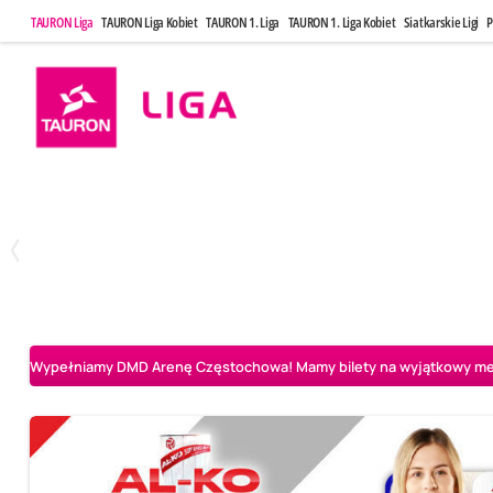
TAURON Liga
TAURON Liga Kobiet
TAURON 1. Liga
TAURON 1. Liga Kobiet
Siatkarskie Ligi
P
Poniedziałek, 20 Kwi, 17:30
Sobota, 25 Kw
2
3
Indykpol AZS Olsztyn
PGE GiEK SKRA Bełchatów
Aluron CMC Warta Za
Wypełniamy DMD Arenę Częstochowa! Mamy bilety na wyjątkowy mecz 