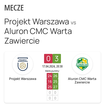
MECZE
Projekt Warszawa
vs
Aluron CMC Warta
Zawiercie
0
3
17.04.2024, 20:30
Małe punkty:
24
26
Projekt Warszawa
Aluron CMC Warta
16
25
Zawiercie
25
27
0
0
0
0