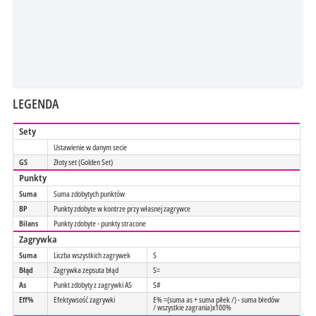
LEGENDA
Sety
Ustawienie w danym secie
GS
Złoty set (Golden Set)
Punkty
Suma
Suma zdobytych punktów
BP
Punkty zdobyte w kontrze przy własnej zagrywce
Bilans
Punkty zdobyte - punkty stracone
Zagrywka
Suma
Liczba wszystkich zagrywek
S
Błąd
Zagrywka zepsuta błąd
S=
As
Punkt zdobyty z zagrywki AS
S#
Eff%
Efektywsość zagrywki
E% =(suma as + suma piłek /) - suma błedów
/ wszystkie zagrania)x100%