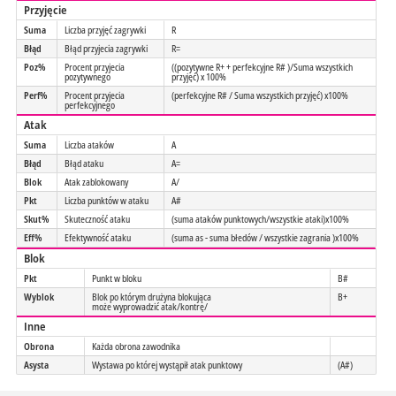
Przyjęcie
Suma
Liczba przyjęć zagrywki
R
Błąd
Błąd przyjecia zagrywki
R=
Poz%
Procent przyjecia
((pozytywne R+ + perfekcyjne R# )/Suma wszystkich
pozytywnego
przyjęć) x 100%
Perf%
Procent przyjecia
(perfekcyjne R# / Suma wszystkich przyjęć) x100%
perfekcyjnego
Atak
Suma
Liczba ataków
A
Błąd
Błąd ataku
A=
Blok
Atak zablokowany
A/
Pkt
Liczba punktów w ataku
A#
Skut%
Skuteczność ataku
(suma ataków punktowych/wszystkie ataki)x100%
Eff%
Efektywność ataku
(suma as - suma błedów / wszystkie zagrania )x100%
Blok
Pkt
Punkt w bloku
B#
Wyblok
Blok po którym drużyna blokująca
B+
może wyprowadzić atak/kontrę/
Inne
Obrona
Każda obrona zawodnika
Asysta
Wystawa po której wystąpił atak punktowy
(A#)