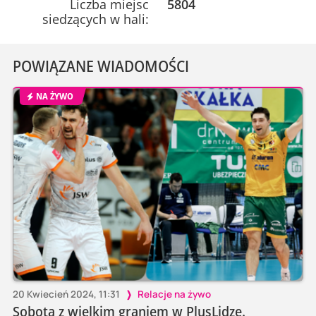
Liczba miejsc
5804
siedzących w hali:
POWIĄZANE WIADOMOŚCI
NA ŻYWO
20 Kwiecień 2024, 11:31
Relacje na żywo
Sobota z wielkim graniem w PlusLidze.