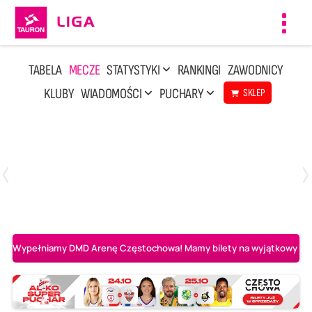
Toggl
navig
TABELA
MECZE
STATYSTYKI
RANKINGI
ZAWODNICY
KLUBY
WIADOMOŚCI
PUCHARY
SKLEP
Niedziela, 3 Maj, 14:45
2
3
PGE Projekt Warszawa
Asseco Resovia Rzeszów
Wypełniamy DMD Arenę Częstochowa! Mamy bilety na wyjątkowy mecz 