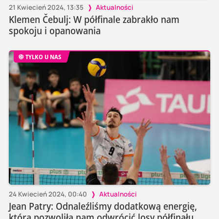
21 Kwiecień 2024, 13:35
Aktualności
Klemen Čebulj: W półfinale zabrakło nam
spokoju i opanowania
TYLKO U NAS
24 Kwiecień 2024, 00:40
Aktualności
Jean Patry: Odnaleźliśmy dodatkową energię,
która pozwoliła nam odwrócić losy półfinału