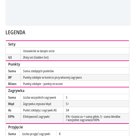
LEGENDA
Sety
Ustawienie w danym secie
GS
Złoty set (Golden Set)
Punkty
Suma
Suma zdobytych punktów
BP
Punkty zdobyte w kontrze przy własnej zagrywce
Bilans
Punkty zdobyte - punkty stracone
Zagrywka
Suma
Liczba wszystkich zagrywek
S
Błąd
Zagrywka zepsuta błąd
S=
As
Punkt zdobyty z zagrywki AS
S#
Eff%
Efektywsość zagrywki
E% =(suma as + suma piłek /) - suma błedów
/ wszystkie zagrania)x100%
Przyjęcie
Suma
Liczba przyjęć zagrywki
R