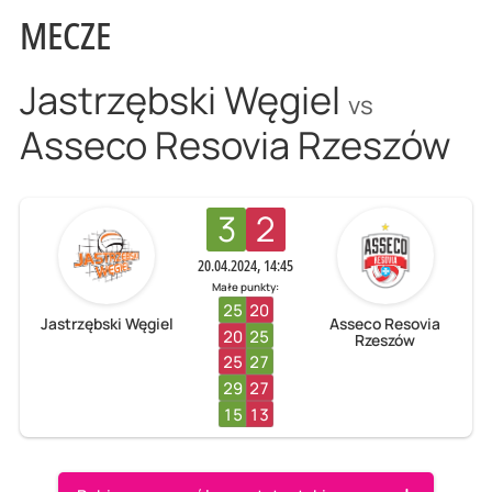
MECZE
Jastrzębski Węgiel
vs
Asseco Resovia Rzeszów
3
2
20.04.2024, 14:45
Małe punkty:
25
20
Jastrzębski Węgiel
Asseco Resovia
20
25
Rzeszów
25
27
29
27
15
13