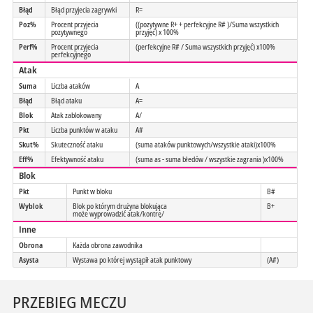
Błąd
Błąd przyjecia zagrywki
R=
Poz%
Procent przyjecia
((pozytywne R+ + perfekcyjne R# )/Suma wszystkich
pozytywnego
przyjęć) x 100%
Perf%
Procent przyjecia
(perfekcyjne R# / Suma wszystkich przyjęć) x100%
perfekcyjnego
Atak
Suma
Liczba ataków
A
Błąd
Błąd ataku
A=
Blok
Atak zablokowany
A/
Pkt
Liczba punktów w ataku
A#
Skut%
Skuteczność ataku
(suma ataków punktowych/wszystkie ataki)x100%
Eff%
Efektywność ataku
(suma as - suma błedów / wszystkie zagrania )x100%
Blok
Pkt
Punkt w bloku
B#
Wyblok
Blok po którym drużyna blokująca
B+
może wyprowadzić atak/kontrę/
Inne
Obrona
Każda obrona zawodnika
Asysta
Wystawa po której wystąpił atak punktowy
(A#)
PRZEBIEG MECZU