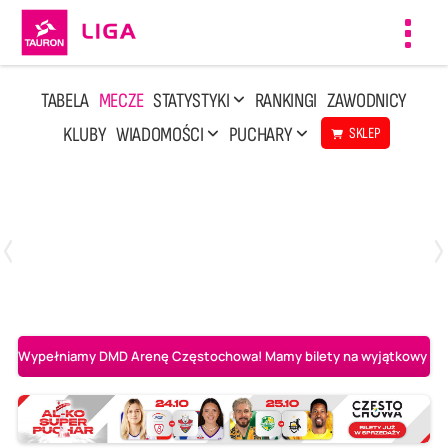
Toggl
navig
TABELA
MECZE
STATYSTYKI
RANKINGI
ZAWODNICY
KLUBY
WIADOMOŚCI
PUCHARY
SKLEP
Niedziela, 3 Maj, 14:45
2
3
PGE Projekt Warszawa
Asseco Resovia Rzeszów
Wypełniamy DMD Arenę Częstochowa! Mamy bilety na wyjątkowy mecz 