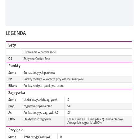
LEGENDA
Sety
Ustawienie w danym secie
GS
Złoty set (Golden Set)
Punkty
Suma
Suma zdobytych punktów
BP
Punkty zdobyte w kontrze przy własnej zagrywce
Bilans
Punkty zdobyte - punkty stracone
Zagrywka
Suma
Liczba wszystkich zagrywek
S
Błąd
Zagrywka zepsuta błąd
S=
As
Punkt zdobyty z zagrywki AS
S#
Eff%
Efektywsość zagrywki
E% =(suma as + suma piłek /) - suma błedów
/ wszystkie zagrania)x100%
Przyjęcie
Suma
Liczba przyjęć zagrywki
R