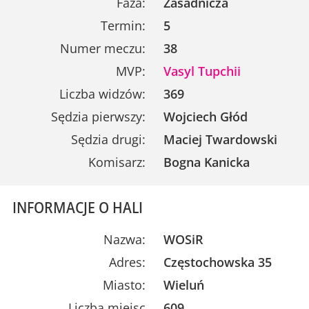
Faza:
Zasadnicza
Termin:
5
Numer meczu:
38
MVP:
Vasyl Tupchii
Liczba widzów:
369
Sędzia pierwszy:
Wojciech Głód
Sędzia drugi:
Maciej Twardowski
Komisarz:
Bogna Kanicka
INFORMACJE O HALI
Nazwa:
WOSiR
Adres:
Częstochowska 35
Miasto:
Wieluń
Liczba miejsc
609