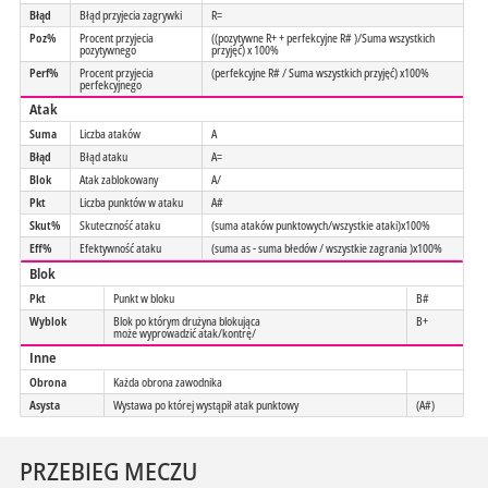
Błąd
Błąd przyjecia zagrywki
R=
Poz%
Procent przyjecia
((pozytywne R+ + perfekcyjne R# )/Suma wszystkich
pozytywnego
przyjęć) x 100%
Perf%
Procent przyjecia
(perfekcyjne R# / Suma wszystkich przyjęć) x100%
perfekcyjnego
Atak
Suma
Liczba ataków
A
Błąd
Błąd ataku
A=
Blok
Atak zablokowany
A/
Pkt
Liczba punktów w ataku
A#
Skut%
Skuteczność ataku
(suma ataków punktowych/wszystkie ataki)x100%
Eff%
Efektywność ataku
(suma as - suma błedów / wszystkie zagrania )x100%
Blok
Pkt
Punkt w bloku
B#
Wyblok
Blok po którym drużyna blokująca
B+
może wyprowadzić atak/kontrę/
Inne
Obrona
Każda obrona zawodnika
Asysta
Wystawa po której wystąpił atak punktowy
(A#)
PRZEBIEG MECZU