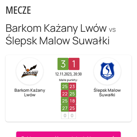
MECZE
Barkom Każany Lwów
vs
Ślepsk Malow Suwałki
3
1
12.11.2023, 20:30
Małe punkty:
25
23
Barkom Każany
Ślepsk Malow
22
25
Lwów
Suwałki
25
18
27
25
0
0