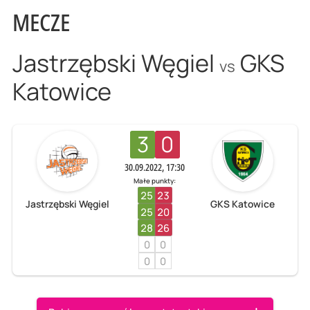
MECZE
Jastrzębski Węgiel
GKS
vs
Katowice
3
0
30.09.2022, 17:30
Małe punkty:
25
23
Jastrzębski Węgiel
GKS Katowice
25
20
28
26
0
0
0
0