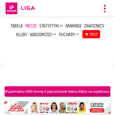
Toggl
navig
TABELA
MECZE
STATYSTYKI
RANKINGI
ZAWODNICY
KLUBY
WIADOMOŚCI
PUCHARY
SKLEP
Poniedziałek, 20 Kwi, 17:30
2
3
Indykpol AZS Olsztyn
PGE GiEK SKRA Bełchatów
Wypełniamy DMD Arenę Częstochowa! Mamy bilety na wyjątkowy mecz 