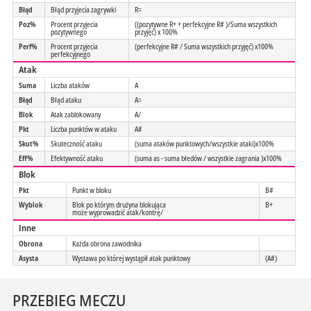
Błąd
Błąd przyjecia zagrywki
R=
Poz%
Procent przyjecia
((pozytywne R+ + perfekcyjne R# )/Suma wszystkich
pozytywnego
przyjęć) x 100%
Perf%
Procent przyjecia
(perfekcyjne R# / Suma wszystkich przyjęć) x100%
perfekcyjnego
Atak
Suma
Liczba ataków
A
Błąd
Błąd ataku
A=
Blok
Atak zablokowany
A/
Pkt
Liczba punktów w ataku
A#
Skut%
Skuteczność ataku
(suma ataków punktowych/wszystkie ataki)x100%
Eff%
Efektywność ataku
(suma as - suma błedów / wszystkie zagrania )x100%
Blok
Pkt
Punkt w bloku
B#
Wyblok
Blok po którym drużyna blokująca
B+
może wyprowadzić atak/kontrę/
Inne
Obrona
Każda obrona zawodnika
Asysta
Wystawa po której wystąpił atak punktowy
(A#)
PRZEBIEG MECZU