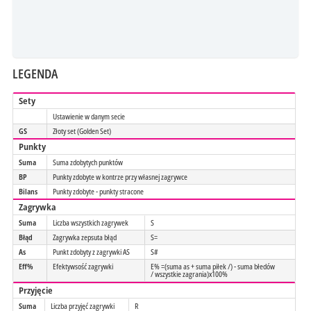
LEGENDA
Sety
Ustawienie w danym secie
GS
Złoty set (Golden Set)
Punkty
Suma
Suma zdobytych punktów
BP
Punkty zdobyte w kontrze przy własnej zagrywce
Bilans
Punkty zdobyte - punkty stracone
Zagrywka
Suma
Liczba wszystkich zagrywek
S
Błąd
Zagrywka zepsuta błąd
S=
As
Punkt zdobyty z zagrywki AS
S#
Eff%
Efektywsość zagrywki
E% =(suma as + suma piłek /) - suma błedów
/ wszystkie zagrania)x100%
Przyjęcie
Suma
Liczba przyjęć zagrywki
R