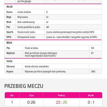
perfekcyjnego
Atak
Suma
Liczba ataków
A
Błąd
Błąd ataku
A=
Blok
Atak zablokowany
A/
Pkt
Liczba punktów w ataku
A#
Skut%
Skuteczność ataku
(suma ataków punktowych/wszystkie ataki)x100%
Eff%
Efektywność ataku
(suma as - suma błedów / wszystkie zagrania )x100%
Blok
Pkt
Punkt w bloku
B#
Wyblok
Blok po którym drużyna blokująca
B+
może wyprowadzić atak/kontrę/
Inne
Obrona
Każda obrona zawodnika
Asysta
Wystawa po której wystąpił atak punktowy
(A#)
PRZEBIEG MECZU
Set
Czas
Punkty
Wynik
1
0:26
22
:
25
0
:
1