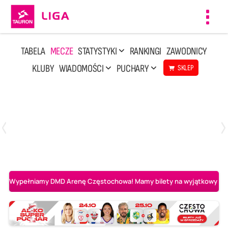
Toggl
navig
TABELA
MECZE
STATYSTYKI
RANKINGI
ZAWODNICY
KLUBY
WIADOMOŚCI
PUCHARY
SKLEP
Poniedziałek, 20 Kwi, 17:30
2
3
Indykpol AZS Olsztyn
PGE GiEK SKRA Bełchatów
Wypełniamy DMD Arenę Częstochowa! Mamy bilety na wyjątkowy mecz 