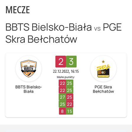
MECZE
BBTS Bielsko-Biała
PGE
vs
Skra Bełchatów
2
3
22.12.2022, 16:15
Małe punkty:
22
25
BBTS Bielsko-
PGE Skra
22
25
Biała
Bełchatów
27
25
25
22
8
15