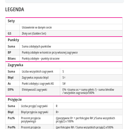
LEGENDA
Sety
Ustawienie w danym secie
GS
Złoty set (Golden Set)
Punkty
Suma
Suma zdobytych punktów
BP
Punkty zdobyte w kontrze przy własnej zagrywce
Bilans
Punkty zdobyte - punkty stracone
Zagrywka
Suma
Liczba wszystkich zagrywek
S
Błąd
Zagrywka zepsuta błąd
S=
As
Punkt zdobyty z zagrywki AS
S#
Eff%
Efektywsość zagrywki
E% =(suma as + suma piłek /) - suma błedów
/ wszystkie zagrania)x100%
Przyjęcie
Suma
Liczba przyjęć zagrywki
R
Błąd
Błąd przyjecia zagrywki
R=
Poz%
Procent przyjecia
((pozytywne R+ + perfekcyjne R# )/Suma wszystkich
pozytywnego
przyjęć) x 100%
Perf%
Procent przyjecia
(perfekcyjne R# / Suma wszystkich przyjęć) x100%