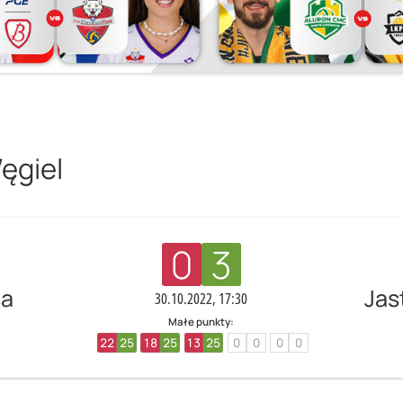
ęgiel
0
3
sa
Jas
30.10.2022, 17:30
Małe punkty:
22
25
18
25
13
25
0
0
0
0