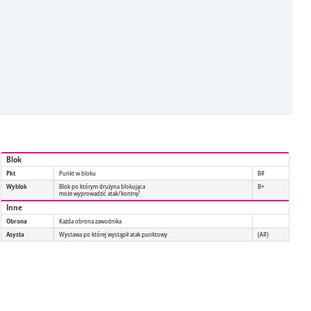
Blok
Pkt
Punkt w bloku
B#
Wyblok
Blok po którym drużyna blokująca
B+
może wyprowadzić atak/kontrę/
Inne
Obrona
Każda obrona zawodnika
Asysta
Wystawa po której wystąpił atak punktowy
(A#)