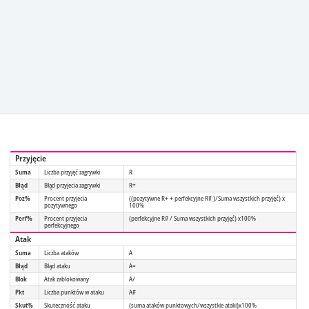
Przyjęcie
Suma
Liczba przyjęć zagrywki
R
Błąd
Błąd przyjecia zagrywki
R=
Poz%
Procent przyjecia
((pozytywne R+ + perfekcyjne R# )/Suma wszystkich przyjęć) x
pozytywnego
100%
Perf%
Procent przyjecia
(perfekcyjne R# / Suma wszystkich przyjęć) x100%
perfekcyjnego
Atak
Suma
Liczba ataków
A
Błąd
Błąd ataku
A=
Blok
Atak zablokowany
A/
Pkt
Liczba punktów w ataku
A#
Skut%
Skuteczność ataku
(suma ataków punktowych/wszystkie ataki)x100%