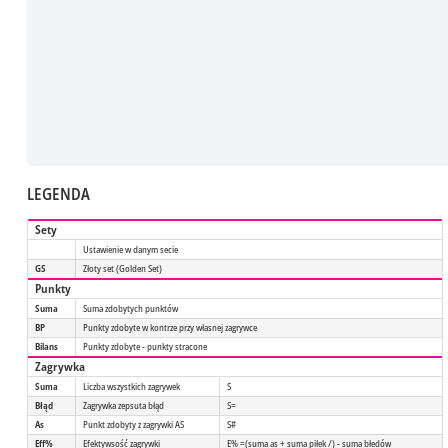
LEGENDA
Sety
Ustawienie w danym secie
GS
Złoty set (Golden Set)
Punkty
Suma
Suma zdobytych punktów
BP
Punkty zdobyte w kontrze przy własnej zagrywce
Bilans
Punkty zdobyte - punkty stracone
Zagrywka
Suma
Liczba wszystkich zagrywek
S
Błąd
Zagrywka zepsuta błąd
S=
As
Punkt zdobyty z zagrywki AS
S#
Eff%
Efektywsość zagrywki
E% =(suma as + suma piłek /) - suma błedów