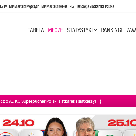
LS TV
MP Masters Mężczyzn
MP Masters Kobiet
PLS
Fundacja Siatkarska Polska
TABELA
MECZE
STATYSTYKI
RANKINGI
ZAW
Maj, 14:45
Środa, 6 Maj, 17:30
2
3
0
3
zawa
Asseco Resovia Rzeszów
Asseco Resovia Rzeszów
PGE
o AL-KO Superpuchar Polski siatkarek i siatkarzy!