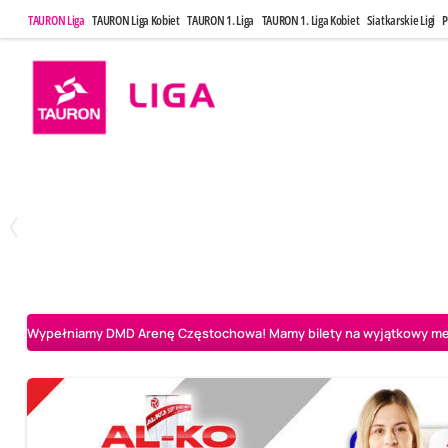
TAURON Liga
TAURON Liga Kobiet
TAURON 1. Liga
TAURON 1. Liga Kobiet
Siatkarskie Ligi
P
Sobota, 2 Maj, 14:45
Niedziela, 3 
0
3
Aluron CMC Warta Zawiercie
BOGDANKA LUK Lublin
PGE Projekt Wars
Wypełniamy DMD Arenę Częstochowa! Mamy bilety na wyjątkowy mecz 