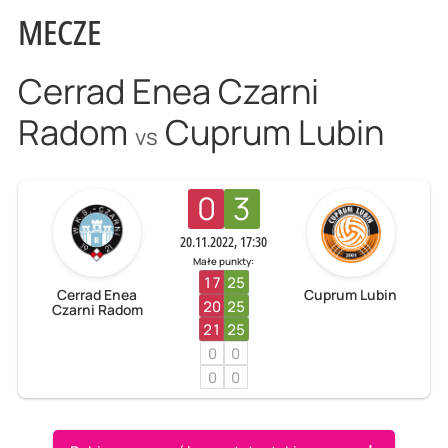
MECZE
Cerrad Enea Czarni
Radom
Cuprum Lubin
vs
0
3
20.11.2022, 17:30
Małe punkty:
17
25
Cerrad Enea
Cuprum Lubin
20
25
Czarni Radom
21
25
0
0
0
0