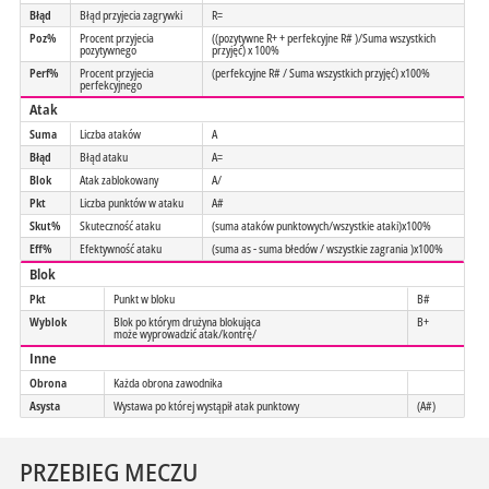
Błąd
Błąd przyjecia zagrywki
R=
Poz%
Procent przyjecia
((pozytywne R+ + perfekcyjne R# )/Suma wszystkich
pozytywnego
przyjęć) x 100%
Perf%
Procent przyjecia
(perfekcyjne R# / Suma wszystkich przyjęć) x100%
perfekcyjnego
Atak
Suma
Liczba ataków
A
Błąd
Błąd ataku
A=
Blok
Atak zablokowany
A/
Pkt
Liczba punktów w ataku
A#
Skut%
Skuteczność ataku
(suma ataków punktowych/wszystkie ataki)x100%
Eff%
Efektywność ataku
(suma as - suma błedów / wszystkie zagrania )x100%
Blok
Pkt
Punkt w bloku
B#
Wyblok
Blok po którym drużyna blokująca
B+
może wyprowadzić atak/kontrę/
Inne
Obrona
Każda obrona zawodnika
Asysta
Wystawa po której wystąpił atak punktowy
(A#)
PRZEBIEG MECZU