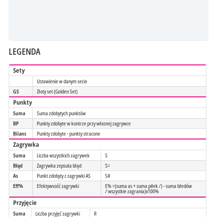
LEGENDA
Sety
Ustawienie w danym secie
GS
Złoty set (Golden Set)
Punkty
Suma
Suma zdobytych punktów
BP
Punkty zdobyte w kontrze przy własnej zagrywce
Bilans
Punkty zdobyte - punkty stracone
Zagrywka
Suma
Liczba wszystkich zagrywek
S
Błąd
Zagrywka zepsuta błąd
S=
As
Punkt zdobyty z zagrywki AS
S#
Eff%
Efektywsość zagrywki
E% =(suma as + suma piłek /) - suma błedów
/ wszystkie zagrania)x100%
Przyjęcie
Suma
Liczba przyjęć zagrywki
R