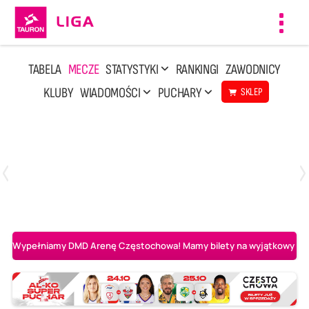
Toggl
navig
TABELA
MECZE
STATYSTYKI
RANKINGI
ZAWODNICY
KLUBY
WIADOMOŚCI
PUCHARY
SKLEP
Poniedziałek, 20 Kwi, 17:30
2
3
Indykpol AZS Olsztyn
PGE GiEK SKRA Bełchatów
Wypełniamy DMD Arenę Częstochowa! Mamy bilety na wyjątkowy mecz 