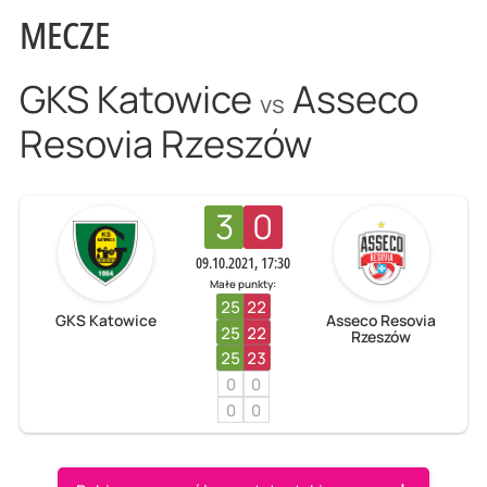
MECZE
GKS Katowice
Asseco
vs
Resovia Rzeszów
3
0
09.10.2021, 17:30
Małe punkty:
25
22
GKS Katowice
Asseco Resovia
25
22
Rzeszów
25
23
0
0
0
0