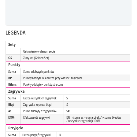
LEGENDA
Sety
Ustawienie w danym secie
GS
Złoty set (Golden Set)
Punkty
Suma
Suma zdobytych punktów
BP
Punkty zdobyte w kontrze przy własnej zagrywce
Bilans
Punkty zdobyte - punkty stracone
Zagrywka
Suma
Liczba wszystkich zagrywek
S
Błąd
Zagrywka zepsuta błąd
S=
As
Punkt zdobyty z zagrywki AS
S#
Eff%
Efektywsość zagrywki
E% =(suma as + suma piłek /) - suma błedów
/ wszystkie zagrania)x100%
Przyjęcie
Suma
Liczba przyjęć zagrywki
R