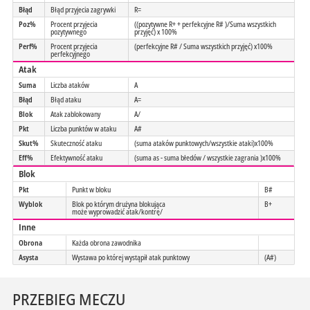
Błąd
Błąd przyjecia zagrywki
R=
Poz%
Procent przyjecia
((pozytywne R+ + perfekcyjne R# )/Suma wszystkich
pozytywnego
przyjęć) x 100%
Perf%
Procent przyjecia
(perfekcyjne R# / Suma wszystkich przyjęć) x100%
perfekcyjnego
Atak
Suma
Liczba ataków
A
Błąd
Błąd ataku
A=
Blok
Atak zablokowany
A/
Pkt
Liczba punktów w ataku
A#
Skut%
Skuteczność ataku
(suma ataków punktowych/wszystkie ataki)x100%
Eff%
Efektywność ataku
(suma as - suma błedów / wszystkie zagrania )x100%
Blok
Pkt
Punkt w bloku
B#
Wyblok
Blok po którym drużyna blokująca
B+
może wyprowadzić atak/kontrę/
Inne
Obrona
Każda obrona zawodnika
Asysta
Wystawa po której wystąpił atak punktowy
(A#)
PRZEBIEG MECZU