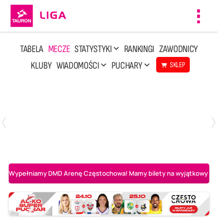
Toggl
navig
TABELA
MECZE
STATYSTYKI
RANKINGI
ZAWODNICY
KLUBY
WIADOMOŚCI
PUCHARY
SKLEP
Poniedziałek, 20 Kwi, 17:30
2
3
Indykpol AZS Olsztyn
PGE GiEK SKRA Bełchatów
Wypełniamy DMD Arenę Częstochowa! Mamy bilety na wyjątkowy mecz 