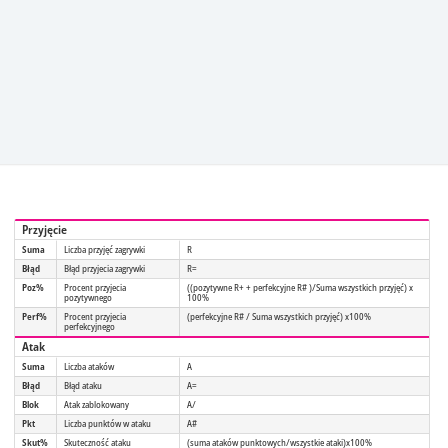
Przyjęcie
Suma
Liczba przyjęć zagrywki
R
Błąd
Błąd przyjecia zagrywki
R=
Poz%
Procent przyjecia
((pozytywne R+ + perfekcyjne R# )/Suma wszystkich przyjęć) x
pozytywnego
100%
Perf%
Procent przyjecia
(perfekcyjne R# / Suma wszystkich przyjęć) x100%
perfekcyjnego
Atak
Suma
Liczba ataków
A
Błąd
Błąd ataku
A=
Blok
Atak zablokowany
A/
Pkt
Liczba punktów w ataku
A#
Skut%
Skuteczność ataku
(suma ataków punktowych/wszystkie ataki)x100%