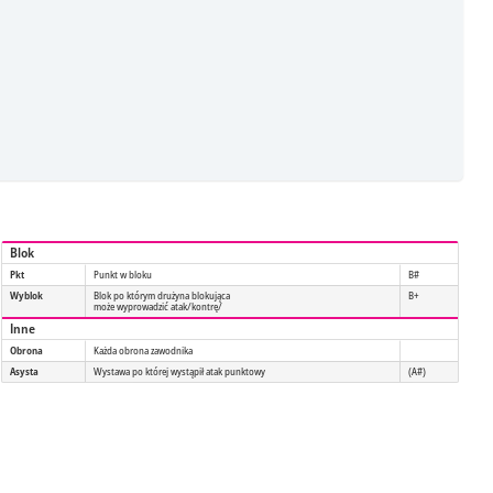
Blok
Pkt
Punkt w bloku
B#
Wyblok
Blok po którym drużyna blokująca
B+
może wyprowadzić atak/kontrę/
Inne
Obrona
Każda obrona zawodnika
Asysta
Wystawa po której wystąpił atak punktowy
(A#)