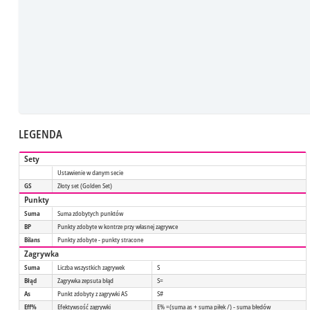
LEGENDA
Sety
Ustawienie w danym secie
GS
Złoty set (Golden Set)
Punkty
Suma
Suma zdobytych punktów
BP
Punkty zdobyte w kontrze przy własnej zagrywce
Bilans
Punkty zdobyte - punkty stracone
Zagrywka
Suma
Liczba wszystkich zagrywek
S
Błąd
Zagrywka zepsuta błąd
S=
As
Punkt zdobyty z zagrywki AS
S#
Eff%
Efektywsość zagrywki
E% =(suma as + suma piłek /) - suma błedów