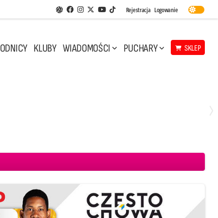
Facebook
Instagram
Twitter
Youtube
Rejestracja
Logowanie
Aplikacja Siatkarskie Ligi
TikTok
ODNICY
KLUBY
WIADOMOŚCI
PUCHARY
SKLEP
Środa, 29 Kwi, 17:30
3
1
eco Resovia Rzeszów
BOGDANKA LUK Lublin
Aluron CMC Warta Zawiercie