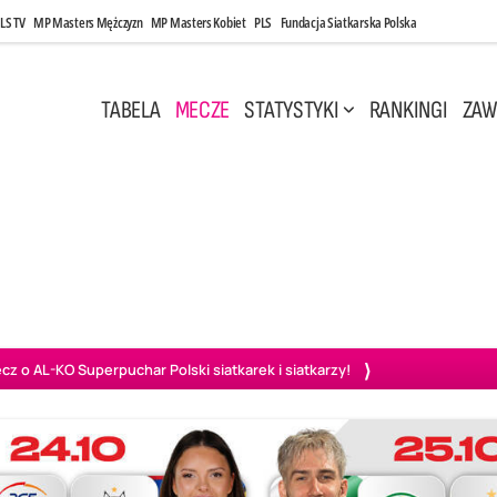
LS TV
MP Masters Mężczyzn
MP Masters Kobiet
PLS
Fundacja Siatkarska Polska
TABELA
MECZE
STATYSTYKI
RANKINGI
ZAW
i, 14:45
Poniedziałek, 27 Kwi, 20:00
3
0
3
2
wiercie
BOGDANKA LUK Lublin
PGE Projekt Warszawa
Ass
o AL-KO Superpuchar Polski siatkarek i siatkarzy!