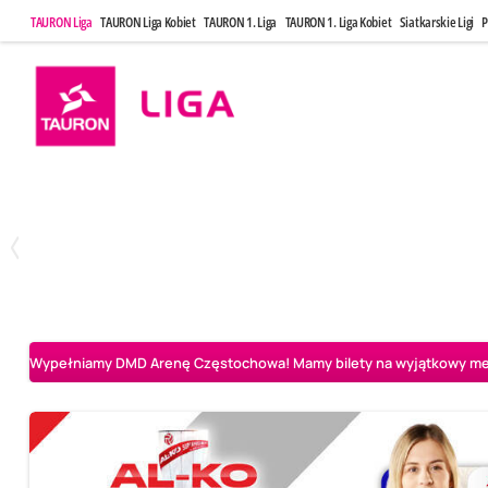
TAURON Liga
TAURON Liga Kobiet
TAURON 1. Liga
TAURON 1. Liga Kobiet
Siatkarskie Ligi
P
Poniedziałek, 20 Kwi, 17:30
Sobota, 25 Kw
2
3
Indykpol AZS Olsztyn
PGE GiEK SKRA Bełchatów
Aluron CMC Warta Za
Wypełniamy DMD Arenę Częstochowa! Mamy bilety na wyjątkowy mecz 