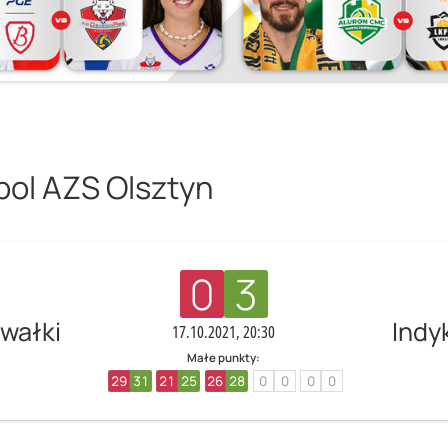
pol AZS Olsztyn
0
3
wałki
Indy
17.10.2021, 20:30
Małe punkty:
29
31
21
25
26
28
0
0
0
0