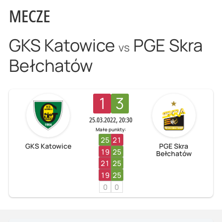
MECZE
GKS Katowice
PGE Skra
vs
Bełchatów
1
3
25.03.2022, 20:30
Małe punkty:
25
21
GKS Katowice
PGE Skra
19
25
Bełchatów
21
25
19
25
0
0