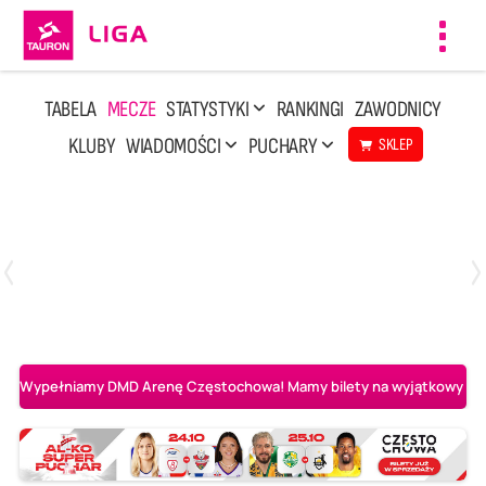
Toggl
navig
TABELA
MECZE
STATYSTYKI
RANKINGI
ZAWODNICY
KLUBY
WIADOMOŚCI
PUCHARY
SKLEP
Poniedziałek, 20 Kwi, 17:30
2
3
Indykpol AZS Olsztyn
PGE GiEK SKRA Bełchatów
Wypełniamy DMD Arenę Częstochowa! Mamy bilety na wyjątkowy mecz 