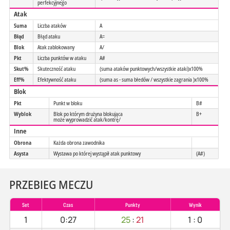
perfekcyjnego
Atak
Suma
Liczba ataków
A
Błąd
Błąd ataku
A=
Blok
Atak zablokowany
A/
Pkt
Liczba punktów w ataku
A#
Skut%
Skuteczność ataku
(suma ataków punktowych/wszystkie ataki)x100%
Eff%
Efektywność ataku
(suma as - suma błedów / wszystkie zagrania )x100%
Blok
Pkt
Punkt w bloku
B#
Wyblok
Blok po którym drużyna blokująca
B+
może wyprowadzić atak/kontrę/
Inne
Obrona
Każda obrona zawodnika
Asysta
Wystawa po której wystąpił atak punktowy
(A#)
PRZEBIEG MECZU
Set
Czas
Punkty
Wynik
1
0:27
25
:
21
1
:
0