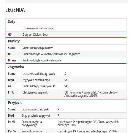
LEGENDA
Sety
Ustawienie w danym secie
GS
Złoty set (Golden Set)
Punkty
Suma
Suma zdobytych punktów
BP
Punkty zdobyte w kontrze przy własnej zagrywce
Bilans
Punkty zdobyte - punkty stracone
Zagrywka
Suma
Liczba wszystkich zagrywek
S
Błąd
Zagrywka zepsuta błąd
S=
As
Punkt zdobyty z zagrywki AS
S#
Eff%
Efektywsość zagrywki
E% =(suma as + suma piłek /) - suma błedów
/ wszystkie zagrania)x100%
Przyjęcie
Suma
Liczba przyjęć zagrywki
R
Błąd
Błąd przyjecia zagrywki
R=
Poz%
Procent przyjecia
((pozytywne R+ + perfekcyjne R# )/Suma wszystkich
pozytywnego
przyjęć) x 100%
Perf%
Procent przyjecia
(perfekcyjne R# / Suma wszystkich przyjęć) x100%