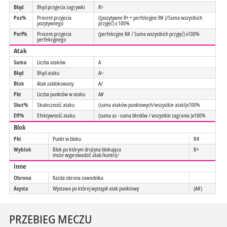
Błąd
Błąd przyjecia zagrywki
R=
Poz%
Procent przyjecia
((pozytywne R+ + perfekcyjne R# )/Suma wszystkich
pozytywnego
przyjęć) x 100%
Perf%
Procent przyjecia
(perfekcyjne R# / Suma wszystkich przyjęć) x100%
perfekcyjnego
Atak
Suma
Liczba ataków
A
Błąd
Błąd ataku
A=
Blok
Atak zablokowany
A/
Pkt
Liczba punktów w ataku
A#
Skut%
Skuteczność ataku
(suma ataków punktowych/wszystkie ataki)x100%
Eff%
Efektywność ataku
(suma as - suma błedów / wszystkie zagrania )x100%
Blok
Pkt
Punkt w bloku
B#
Wyblok
Blok po którym drużyna blokująca
B+
może wyprowadzić atak/kontrę/
Inne
Obrona
Każda obrona zawodnika
Asysta
Wystawa po której wystąpił atak punktowy
(A#)
PRZEBIEG MECZU