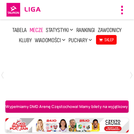
Toggl
navig
TABELA
MECZE
STATYSTYKI
RANKINGI
ZAWODNICY
KLUBY
WIADOMOŚCI
PUCHARY
SKLEP
Poniedziałek, 20 Kwi, 17:30
2
3
Indykpol AZS Olsztyn
PGE GiEK SKRA Bełchatów
Wypełniamy DMD Arenę Częstochowa! Mamy bilety na wyjątkowy mecz 