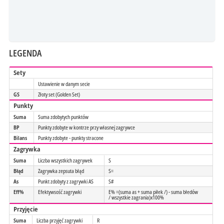
LEGENDA
Sety
Ustawienie w danym secie
GS
Złoty set (Golden Set)
Punkty
Suma
Suma zdobytych punktów
BP
Punkty zdobyte w kontrze przy własnej zagrywce
Bilans
Punkty zdobyte - punkty stracone
Zagrywka
Suma
Liczba wszystkich zagrywek
S
Błąd
Zagrywka zepsuta błąd
S=
As
Punkt zdobyty z zagrywki AS
S#
Eff%
Efektywsość zagrywki
E% =(suma as + suma piłek /) - suma błedów
/ wszystkie zagrania)x100%
Przyjęcie
Suma
Liczba przyjęć zagrywki
R