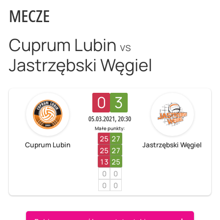
MECZE
Cuprum Lubin
vs
Jastrzębski Węgiel
0
3
05.03.2021, 20:30
Małe punkty:
25
27
Cuprum Lubin
Jastrzębski Węgiel
25
27
13
25
0
0
0
0