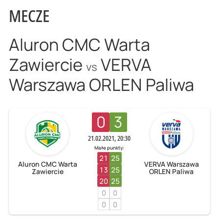
MECZE
Aluron CMC Warta
Zawiercie
VERVA
vs
Warszawa ORLEN Paliwa
0
3
21.02.2021, 20:30
Małe punkty:
21
25
Aluron CMC Warta
VERVA Warszawa
13
25
Zawiercie
ORLEN Paliwa
20
25
0
0
0
0