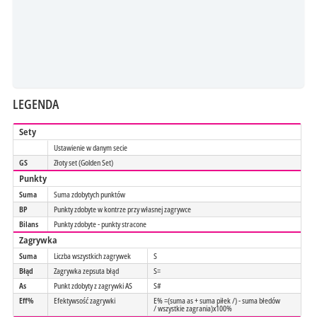
LEGENDA
Sety
Ustawienie w danym secie
GS
Złoty set (Golden Set)
Punkty
Suma
Suma zdobytych punktów
BP
Punkty zdobyte w kontrze przy własnej zagrywce
Bilans
Punkty zdobyte - punkty stracone
Zagrywka
Suma
Liczba wszystkich zagrywek
S
Błąd
Zagrywka zepsuta błąd
S=
As
Punkt zdobyty z zagrywki AS
S#
Eff%
Efektywsość zagrywki
E% =(suma as + suma piłek /) - suma błedów
/ wszystkie zagrania)x100%