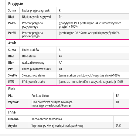
Przyjęcie
Suma
Liczba przyjęć zagrywki
R
Błąd
Błąd przyjecia zagrywki
R=
Poz%
Procent przyjecia
((pozytywne R+ + perfekcyjne R# )/Suma wszystkich
pozytywnego
przyjęć) x 100%
Perf%
Procent przyjecia
(perfekcyjne R# / Suma wszystkich przyjęć) x100%
perfekcyjnego
Atak
Suma
Liczba ataków
A
Błąd
Błąd ataku
A=
Blok
Atak zablokowany
A/
Pkt
Liczba punktów w ataku
A#
Skut%
Skuteczność ataku
(suma ataków punktowych/wszystkie ataki)x100%
Eff%
Efektywność ataku
(suma as - suma błedów / wszystkie zagrania )x100%
Blok
Pkt
Punkt w bloku
B#
Wyblok
Blok po którym drużyna blokująca
B+
może wyprowadzić atak/kontrę/
Inne
Obrona
Każda obrona zawodnika
Asysta
Wystawa po której wystąpił atak punktowy
(A#)