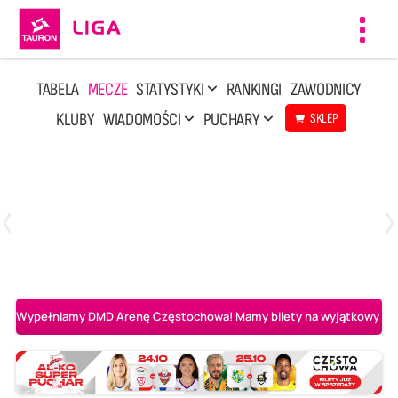
Toggl
navig
TABELA
MECZE
STATYSTYKI
RANKINGI
ZAWODNICY
KLUBY
WIADOMOŚCI
PUCHARY
SKLEP
Poniedziałek, 20 Kwi, 17:30
2
3
Indykpol AZS Olsztyn
PGE GiEK SKRA Bełchatów
Wypełniamy DMD Arenę Częstochowa! Mamy bilety na wyjątkowy mecz 