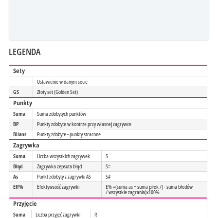
LEGENDA
Sety
Ustawienie w danym secie
GS
Złoty set (Golden Set)
Punkty
Suma
Suma zdobytych punktów
BP
Punkty zdobyte w kontrze przy własnej zagrywce
Bilans
Punkty zdobyte - punkty stracone
Zagrywka
Suma
Liczba wszystkich zagrywek
S
Błąd
Zagrywka zepsuta błąd
S=
As
Punkt zdobyty z zagrywki AS
S#
Eff%
Efektywsość zagrywki
E% =(suma as + suma piłek /) - suma błedów
/ wszystkie zagrania)x100%
Przyjęcie
Suma
Liczba przyjęć zagrywki
R