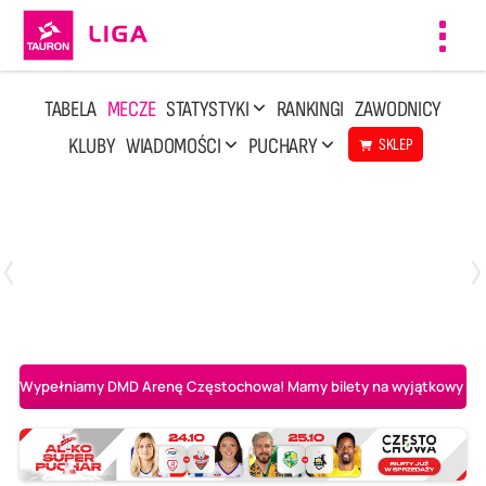
Toggl
navig
TABELA
MECZE
STATYSTYKI
RANKINGI
ZAWODNICY
KLUBY
WIADOMOŚCI
PUCHARY
SKLEP
Sobota, 25 Kwi, 14:45
3
0
Aluron CMC Warta Zawiercie
BOGDANKA LUK Lublin
Wypełniamy DMD Arenę Częstochowa! Mamy bilety na wyjątkowy mecz 