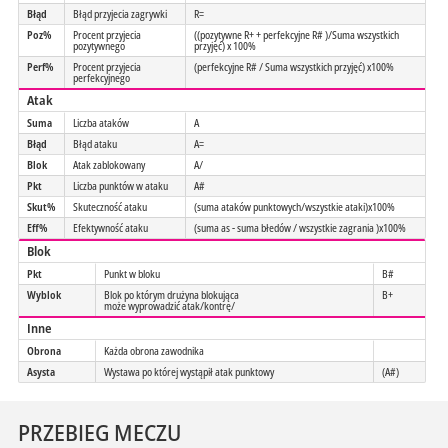
Błąd
Błąd przyjecia zagrywki
R=
Poz%
Procent przyjecia
((pozytywne R+ + perfekcyjne R# )/Suma wszystkich
pozytywnego
przyjęć) x 100%
Perf%
Procent przyjecia
(perfekcyjne R# / Suma wszystkich przyjęć) x100%
perfekcyjnego
Atak
Suma
Liczba ataków
A
Błąd
Błąd ataku
A=
Blok
Atak zablokowany
A/
Pkt
Liczba punktów w ataku
A#
Skut%
Skuteczność ataku
(suma ataków punktowych/wszystkie ataki)x100%
Eff%
Efektywność ataku
(suma as - suma błedów / wszystkie zagrania )x100%
Blok
Pkt
Punkt w bloku
B#
Wyblok
Blok po którym drużyna blokująca
B+
może wyprowadzić atak/kontrę/
Inne
Obrona
Każda obrona zawodnika
Asysta
Wystawa po której wystąpił atak punktowy
(A#)
PRZEBIEG MECZU