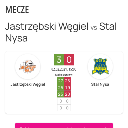
MECZE
Jastrzębski Węgiel
Stal
vs
Nysa
3
0
02.02.2021, 15:00
Małe punkty:
27
25
Jastrzębski Węgiel
Stal Nysa
25
19
25
20
0
0
0
0