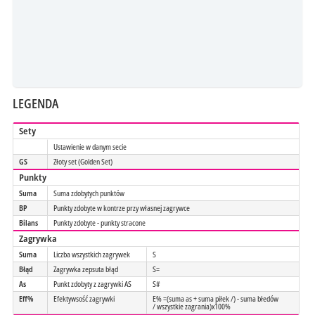
LEGENDA
Sety
Ustawienie w danym secie
GS
Złoty set (Golden Set)
Punkty
Suma
Suma zdobytych punktów
BP
Punkty zdobyte w kontrze przy własnej zagrywce
Bilans
Punkty zdobyte - punkty stracone
Zagrywka
Suma
Liczba wszystkich zagrywek
S
Błąd
Zagrywka zepsuta błąd
S=
As
Punkt zdobyty z zagrywki AS
S#
Eff%
Efektywsość zagrywki
E% =(suma as + suma piłek /) - suma błedów
/ wszystkie zagrania)x100%