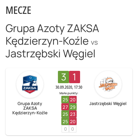
MECZE
Grupa Azoty ZAKSA
Kędzierzyn-Koźle
vs
Jastrzębski Węgiel
3
1
30.09.2020, 17:30
Małe punkty:
25
20
Grupa Azoty
Jastrzębski Węgiel
27
29
ZAKSA
Kędzierzyn-Koźle
25
23
25
20
0
0