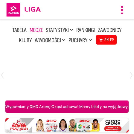
Toggl
navig
TABELA
MECZE
STATYSTYKI
RANKINGI
ZAWODNICY
KLUBY
WIADOMOŚCI
PUCHARY
SKLEP
Poniedziałek, 20 Kwi, 17:30
2
3
Indykpol AZS Olsztyn
PGE GiEK SKRA Bełchatów
Wypełniamy DMD Arenę Częstochowa! Mamy bilety na wyjątkowy mecz 