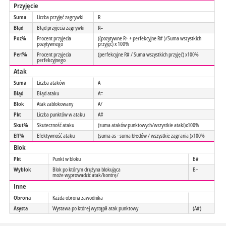
Przyjęcie
Suma
Liczba przyjęć zagrywki
R
Błąd
Błąd przyjecia zagrywki
R=
Poz%
Procent przyjecia
((pozytywne R+ + perfekcyjne R# )/Suma wszystkich
pozytywnego
przyjęć) x 100%
Perf%
Procent przyjecia
(perfekcyjne R# / Suma wszystkich przyjęć) x100%
perfekcyjnego
Atak
Suma
Liczba ataków
A
Błąd
Błąd ataku
A=
Blok
Atak zablokowany
A/
Pkt
Liczba punktów w ataku
A#
Skut%
Skuteczność ataku
(suma ataków punktowych/wszystkie ataki)x100%
Eff%
Efektywność ataku
(suma as - suma błedów / wszystkie zagrania )x100%
Blok
Pkt
Punkt w bloku
B#
Wyblok
Blok po którym drużyna blokująca
B+
może wyprowadzić atak/kontrę/
Inne
Obrona
Każda obrona zawodnika
Asysta
Wystawa po której wystąpił atak punktowy
(A#)