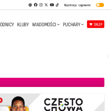
Facebook
Instagram
Twitter
Youtube
Rejestracja
Logowanie
Aplikacja Siatkarskie Ligi
TikTok
ODNICY
KLUBY
WIADOMOŚCI
PUCHARY
SKLEP
Środa, 29 Kwi, 17:30
3
1
eco Resovia Rzeszów
BOGDANKA LUK Lublin
Aluron CMC Warta Zawiercie