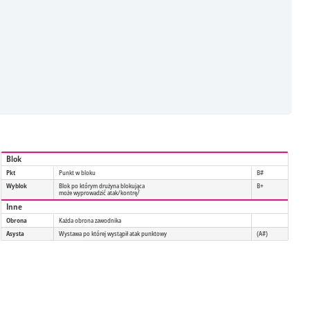
Blok
Pkt
Punkt w bloku
B#
Wyblok
Blok po którym drużyna blokująca
B+
może wyprowadzić atak/kontrę/
Inne
Obrona
Każda obrona zawodnika
Asysta
Wystawa po której wystąpił atak punktowy
(A#)