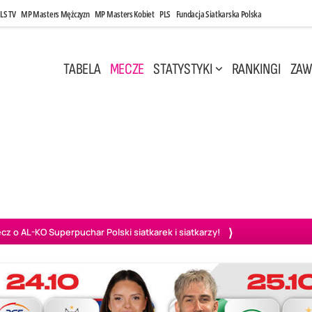
LS TV
MP Masters Mężczyzn
MP Masters Kobiet
PLS
Fundacja Siatkarska Polska
TABELA
MECZE
STATYSTYKI
RANKINGI
ZAW
i, 14:45
Poniedziałek, 27 Kwi, 20:00
3
0
3
2
wiercie
BOGDANKA LUK Lublin
PGE Projekt Warszawa
Ass
o AL-KO Superpuchar Polski siatkarek i siatkarzy!