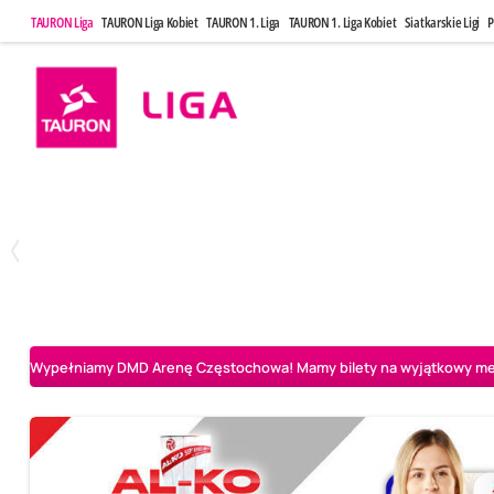
TAURON Liga
TAURON Liga Kobiet
TAURON 1. Liga
TAURON 1. Liga Kobiet
Siatkarskie Ligi
P
Poniedziałek, 20 Kwi, 17:30
Sobota, 25 Kw
2
3
Indykpol AZS Olsztyn
PGE GiEK SKRA Bełchatów
Aluron CMC Warta Za
Wypełniamy DMD Arenę Częstochowa! Mamy bilety na wyjątkowy mecz 