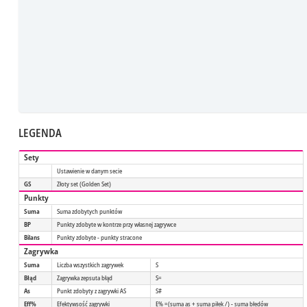
LEGENDA
Sety
Ustawienie w danym secie
GS
Złoty set (Golden Set)
Punkty
Suma
Suma zdobytych punktów
BP
Punkty zdobyte w kontrze przy własnej zagrywce
Bilans
Punkty zdobyte - punkty stracone
Zagrywka
Suma
Liczba wszystkich zagrywek
S
Błąd
Zagrywka zepsuta błąd
S=
As
Punkt zdobyty z zagrywki AS
S#
Eff%
Efektywsość zagrywki
E% =(suma as + suma piłek /) - suma błedów