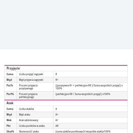
Przyjęcie
Suma
Liczba przyjęć zagrywki
R
Błąd
Błąd przyjecia zagrywki
R=
Poz%
Procent przyjecia
((pozytywne R+ + perfekcyjne R# )/Suma wszystkich przyjęć) x
pozytywnego
100%
Perf%
Procent przyjecia
(perfekcyjne R# / Suma wszystkich przyjęć) x100%
perfekcyjnego
Atak
Suma
Liczba ataków
A
Błąd
Błąd ataku
A=
Blok
Atak zablokowany
A/
Pkt
Liczba punktów w ataku
A#
Skut%
Skuteczność ataku
(suma ataków punktowych/wszystkie ataki)x100%