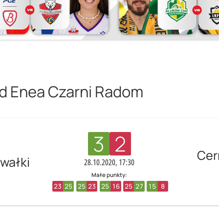
d Enea Czarni Radom
3
2
Cer
wałki
28.10.2020, 17:30
Małe punkty:
23
25
25
23
25
16
25
27
15
8