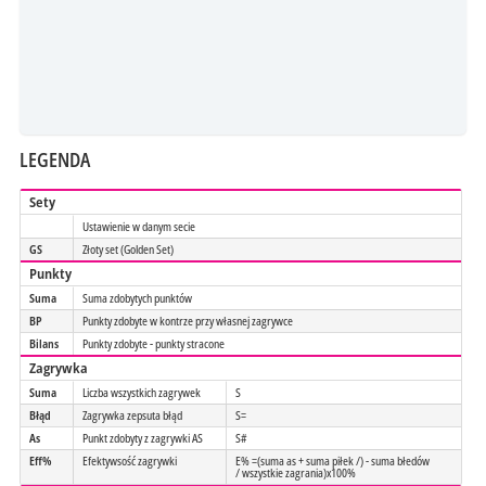
LEGENDA
Sety
Ustawienie w danym secie
GS
Złoty set (Golden Set)
Punkty
Suma
Suma zdobytych punktów
BP
Punkty zdobyte w kontrze przy własnej zagrywce
Bilans
Punkty zdobyte - punkty stracone
Zagrywka
Suma
Liczba wszystkich zagrywek
S
Błąd
Zagrywka zepsuta błąd
S=
As
Punkt zdobyty z zagrywki AS
S#
Eff%
Efektywsość zagrywki
E% =(suma as + suma piłek /) - suma błedów
/ wszystkie zagrania)x100%