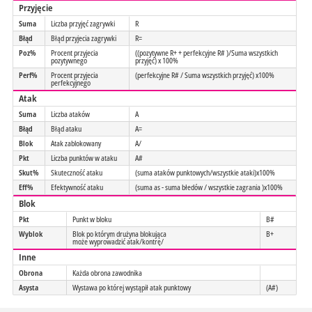
Przyjęcie
Suma
Liczba przyjęć zagrywki
R
Błąd
Błąd przyjecia zagrywki
R=
Poz%
Procent przyjecia
((pozytywne R+ + perfekcyjne R# )/Suma wszystkich
pozytywnego
przyjęć) x 100%
Perf%
Procent przyjecia
(perfekcyjne R# / Suma wszystkich przyjęć) x100%
perfekcyjnego
Atak
Suma
Liczba ataków
A
Błąd
Błąd ataku
A=
Blok
Atak zablokowany
A/
Pkt
Liczba punktów w ataku
A#
Skut%
Skuteczność ataku
(suma ataków punktowych/wszystkie ataki)x100%
Eff%
Efektywność ataku
(suma as - suma błedów / wszystkie zagrania )x100%
Blok
Pkt
Punkt w bloku
B#
Wyblok
Blok po którym drużyna blokująca
B+
może wyprowadzić atak/kontrę/
Inne
Obrona
Każda obrona zawodnika
Asysta
Wystawa po której wystąpił atak punktowy
(A#)