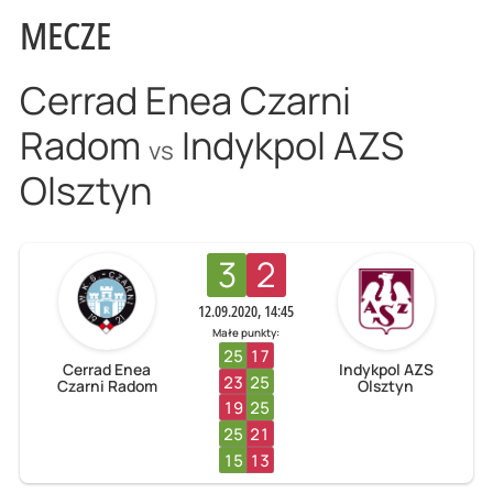
MECZE
Cerrad Enea Czarni
Radom
Indykpol AZS
vs
Olsztyn
3
2
12.09.2020, 14:45
Małe punkty:
25
17
Cerrad Enea
Indykpol AZS
23
25
Czarni Radom
Olsztyn
19
25
25
21
15
13