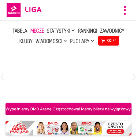
Toggl
navig
TABELA
MECZE
STATYSTYKI
RANKINGI
ZAWODNICY
KLUBY
WIADOMOŚCI
PUCHARY
SKLEP
Poniedziałek, 20 Kwi, 17:30
2
3
Indykpol AZS Olsztyn
PGE GiEK SKRA Bełchatów
Wypełniamy DMD Arenę Częstochowa! Mamy bilety na wyjątkowy mecz 