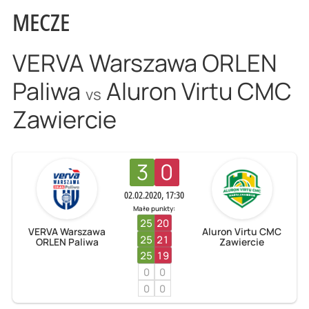
MECZE
VERVA Warszawa ORLEN
Paliwa
Aluron Virtu CMC
vs
Zawiercie
3
0
02.02.2020, 17:30
Małe punkty:
25
20
VERVA Warszawa
Aluron Virtu CMC
25
21
ORLEN Paliwa
Zawiercie
25
19
0
0
0
0