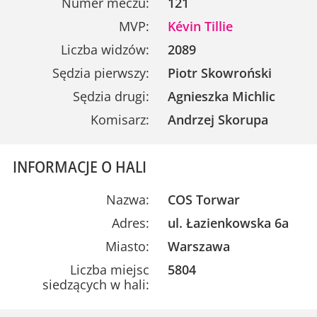
Numer meczu:
121
MVP:
Kévin Tillie
Liczba widzów:
2089
Sędzia pierwszy:
Piotr Skowroński
Sędzia drugi:
Agnieszka Michlic
Komisarz:
Andrzej Skorupa
INFORMACJE O HALI
Nazwa:
COS Torwar
Adres:
ul. Łazienkowska 6a
Miasto:
Warszawa
Liczba miejsc
5804
siedzących w hali: