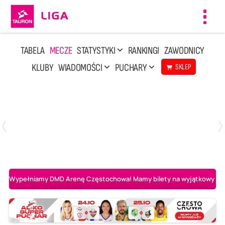
Toggl
navig
TABELA
MECZE
STATYSTYKI
RANKINGI
ZAWODNICY
KLUBY
WIADOMOŚCI
PUCHARY
SKLEP
Poniedziałek, 20 Kwi, 17:30
2
3
Indykpol AZS Olsztyn
PGE GiEK SKRA Bełchatów
Wypełniamy DMD Arenę Częstochowa! Mamy bilety na wyjątkowy mecz 