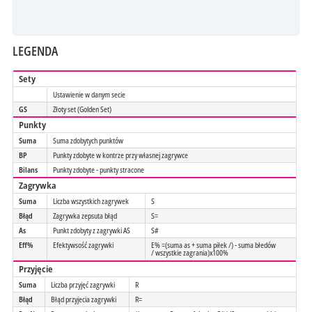
LEGENDA
Sety
Ustawienie w danym secie
GS
Złoty set (Golden Set)
Punkty
Suma
Suma zdobytych punktów
BP
Punkty zdobyte w kontrze przy własnej zagrywce
Bilans
Punkty zdobyte - punkty stracone
Zagrywka
Suma
Liczba wszystkich zagrywek
S
Błąd
Zagrywka zepsuta błąd
S=
As
Punkt zdobyty z zagrywki AS
S#
Eff%
Efektywsość zagrywki
E% =(suma as + suma piłek /) - suma błedów
/ wszystkie zagrania)x100%
Przyjęcie
Suma
Liczba przyjęć zagrywki
R
Błąd
Błąd przyjecia zagrywki
R=