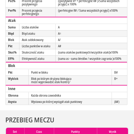
Poz%
Procent przyjecia
((pozytywne R+ + perfekcyjne R# )/Suma wszystkich
pozytywnego
przyjęć) x 100%
Perf%
Procent przyjecia
(perfekcyjne R# / Suma wszystkich przyjęć) x100%
perfekcyjnego
Atak
Suma
Liczba ataków
A
Błąd
Błąd ataku
A=
Blok
Atak zablokowany
A/
Pkt
Liczba punktów w ataku
A#
Skut%
Skuteczność ataku
(suma ataków punktowych/wszystkie ataki)x100%
Eff%
Efektywność ataku
(suma as - suma błedów / wszystkie zagrania )x100%
Blok
Pkt
Punkt w bloku
B#
Wyblok
Blok po którym drużyna blokująca
B+
może wyprowadzić atak/kontrę/
Inne
Obrona
Każda obrona zawodnika
Asysta
Wystawa po której wystąpił atak punktowy
(A#)
PRZEBIEG MECZU
Set
Czas
Punkty
Wynik