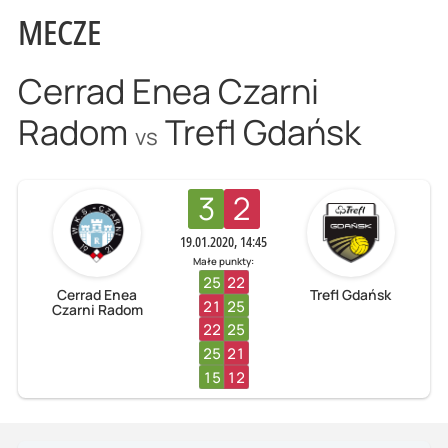
MECZE
Cerrad Enea Czarni
Radom
Trefl Gdańsk
vs
3
2
19.01.2020, 14:45
Małe punkty:
25
22
Cerrad Enea
Trefl Gdańsk
21
25
Czarni Radom
22
25
25
21
15
12