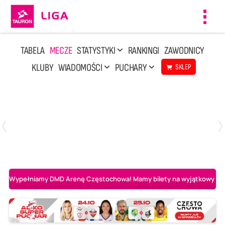
Toggl
navig
TABELA
MECZE
STATYSTYKI
RANKINGI
ZAWODNICY
KLUBY
WIADOMOŚCI
PUCHARY
SKLEP
Poniedziałek, 20 Kwi, 17:30
2
3
Indykpol AZS Olsztyn
PGE GiEK SKRA Bełchatów
Wypełniamy DMD Arenę Częstochowa! Mamy bilety na wyjątkowy mecz 