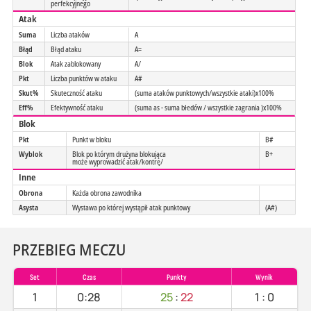
perfekcyjnego
Atak
Suma
Liczba ataków
A
Błąd
Błąd ataku
A=
Blok
Atak zablokowany
A/
Pkt
Liczba punktów w ataku
A#
Skut%
Skuteczność ataku
(suma ataków punktowych/wszystkie ataki)x100%
Eff%
Efektywność ataku
(suma as - suma błedów / wszystkie zagrania )x100%
Blok
Pkt
Punkt w bloku
B#
Wyblok
Blok po którym drużyna blokująca
B+
może wyprowadzić atak/kontrę/
Inne
Obrona
Każda obrona zawodnika
Asysta
Wystawa po której wystąpił atak punktowy
(A#)
PRZEBIEG MECZU
Set
Czas
Punkty
Wynik
1
0:28
25
:
22
1
:
0