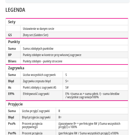
LEGENDA
Sety
Ustawienie w danym secie
GS
Złoty set (Golden Set)
Punkty
Suma
Suma zdobytych punktów
BP
Punkty zdobyte w kontrze przy własnej zagrywce
Bilans
Punkty zdobyte - punkty stracone
Zagrywka
Suma
Liczba wszystkich zagrywek
S
Błąd
Zagrywka zepsuta błąd
S=
As
Punkt zdobyty z zagrywki AS
S#
Eff%
Efektywsość zagrywki
E% =(suma as + suma piłek /) - suma błedów
/ wszystkie zagrania)x100%
Przyjęcie
Suma
Liczba przyjęć zagrywki
R
Błąd
Błąd przyjecia zagrywki
R=
Poz%
Procent przyjecia
((pozytywne R+ + perfekcyjne R# )/Suma wszystkich
pozytywnego
przyjęć) x 100%
Perf%
Procent przyjecia
(perfekcyjne R# / Suma wszystkich przyjęć) x100%