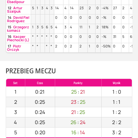
Ebadipour
12
Artur
5
1
3
4
3
14
4
14
23
2
0
-4%
27
2
48%
Szalpuk
14
David Fiel
0
0
0
0
0
0
-%
0
0
-%
Rodriguez
15
Grzegorz
1
3
5
6
5
4
3
4
11
1
2
18%
0
0
-%
Łomacz
16
Kacper
*
*
*
*
*
0
0
0
0
0
0
-%
31
5
65%
Piechocki (L)
17
Piotr
*
*
*
*
2
0
2
2
1
0
-50%
0
0
-%
Orczyk
PRZEBIEG MECZU
Set
Czas
Punkty
Wynik
1
0:21
25
:
21
1
:
0
2
0:25
23
:
25
1
:
1
3
0:24
21
:
25
1
:
2
4
0:25
26
:
24
2
:
2
5
0:20
16
:
14
3
:
2