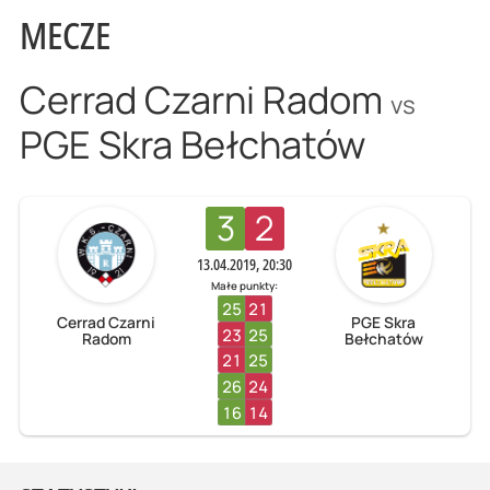
MECZE
Cerrad Czarni Radom
vs
PGE Skra Bełchatów
3
2
13.04.2019, 20:30
Małe punkty:
25
21
Cerrad Czarni
PGE Skra
23
25
Radom
Bełchatów
21
25
26
24
16
14