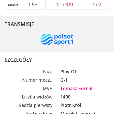
1:55
111
:
109
3
:
2
Łącznie
TRANSMISJE
SZCZEGÓŁY
Faza:
Play-Off
Numer meczu:
G-1
MVP:
Tomasz Fornal
Liczba widzów:
1400
Sędzia pierwszy:
Piotr Król
Sędzia drugi:
Marek Lagierski