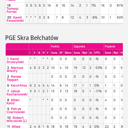
19
5
6
5
6
5
16
6
16
14
2
1
7%
16
0
81%
Tomasz
Fornal
20
Kamil
*
*
*
3
2
8
7
8
12
4
3
-8%
10
1
60%
Kwasowski
PGE Skra Bełchatów
Punkty
Zagrywka
Przyjecie
I
II
III
IV
V
Suma
BP
Bilans
Suma
Błąd
As
Eff%
Suma
Błąd
Poz%
1
Kamil
*
*
*
*
0
0
0
0
0
0
-%
0
0
-%
Droszyński
2
Mariusz
4
6
2
3
2
10
4
10
19
12
2
-53%
2
0
50%
Wlazły
3
Renee
0
0
0
0
0
0
-%
0
0
-%
Teppan
6
Karol Kłos
6
2
4
5
4
14
6
14
17
1
1
0%
1
1
0%
7
Jakub
3
5
1
2
1
13
3
13
18
5
1
-17%
0
0
-%
Kochanowski
8
Milan
*
*
*
0
0
0
0
0
0
-%
4
0
100
Katić
9
Patryk
0
0
0
0
0
0
-%
0
0
-%
Czarnowski
10
Robert
0
0
0
0
0
0
-%
0
0
-%
Milczarek (L)
11
Milad
2
4
6
1
6
18
9
18
19
4
2
0%
22
2
36%