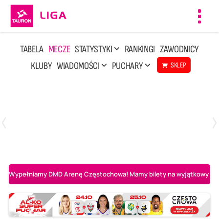
Toggl
navig
TABELA
MECZE
STATYSTYKI
RANKINGI
ZAWODNICY
KLUBY
WIADOMOŚCI
PUCHARY
SKLEP
Niedziela, 3 Maj, 14:45
2
3
PGE Projekt Warszawa
Asseco Resovia Rzeszów
Wypełniamy DMD Arenę Częstochowa! Mamy bilety na wyjątkowy mecz 