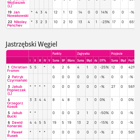
Wojtaszek
(L)
19
Jan
*
4
3
4
12
1
12
14
0
0
14%
0
0
-%
Nowakowski
22
Nikolay
*
3
2
3
10
2
10
13
4
1
-23%
17
0
65%
Penchev
Jastrzębski Węgiel
Punkty
Zagrywka
Przyjecie
I
II
III
IV
V
Suma
BP
Bilans
Suma
Błąd
As
Eff%
Suma
Błąd
Poz%
1
Christian
5
5
*
6
2
6
4
1
0
-25%
12
0
42%
Fromm
2
Patryk
0
0
0
0
0
0
-%
0
0
-%
Czyrniański
3
Jakub
*
*
*
*
0
0
0
0
0
0
-%
27
0
56%
Popiwczak
(L)
4
3
3
4
4
8
4
8
11
1
0
0%
1
0
0%
Grzegorz
Kosok
5
Jakub
*
*
0
0
0
2
1
0
-50%
0
0
-%
Bucki
6
Dawid
4
4
5
5
19
5
19
13
2
0
-15%
0
0
-%
Konarski
7
Paweł
*
*
*
0
0
0
0
0
0
-%
2
0
50%
Rusek