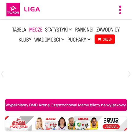
Toggl
navig
TABELA
MECZE
STATYSTYKI
RANKINGI
ZAWODNICY
KLUBY
WIADOMOŚCI
PUCHARY
SKLEP
Poniedziałek, 20 Kwi, 17:30
2
3
Indykpol AZS Olsztyn
PGE GiEK SKRA Bełchatów
Wypełniamy DMD Arenę Częstochowa! Mamy bilety na wyjątkowy mecz 