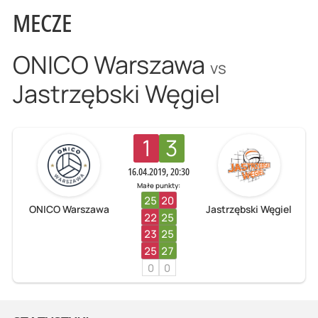
MECZE
ONICO Warszawa
vs
Jastrzębski Węgiel
1
3
16.04.2019, 20:30
Małe punkty:
25
20
ONICO Warszawa
Jastrzębski Węgiel
22
25
23
25
25
27
0
0