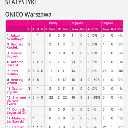
STATYSTYKI
ONICO Warszawa
Punkty
Zagrywka
Przyjecie
I
II
III
IV
V
Suma
BP
Bilans
Suma
Błąd
As
Eff%
Suma
Błąd
Poz%
1
Jakub
*
0
0
0
1
0
0
0%
0
0
-%
Kowalczyk
2
Bartosz
2
2
1
2
3
0
0
0%
4
0
50%
Kwolek
3
Konrad
*
0
0
0
1
0
0
0%
0
0
-%
Buczek
6
Antoine
1
2
1
2
3
2
3
21
2
1
5%
0
0
-%
Brizard
7
Piotr
5
6
5
6
11
1
11
14
1
0
0%
47
3
36%
Łukasik
8
Andrzej
6
1
6
1
12
6
12
10
3
0
-30%
1
0
0%
Wrona
11
Graham
3
*
3
0
3
3
0
0
0%
0
0
-%
Vigrass
13
Sharone
4
5
4
5
22
8
22
16
5
2
-19%
0
0
-%
Vernon-
Evans
14
Dominik
0
0
0
0
0
0
-%
0
0
-%
Jaglarski (L)
17
Mateusz
*
0
0
0
0
0
0
-%
3
0
100%
Janikowski
18
Damian
*
*
*
*
0
0
0
0
0
0
-%
12
1
25%