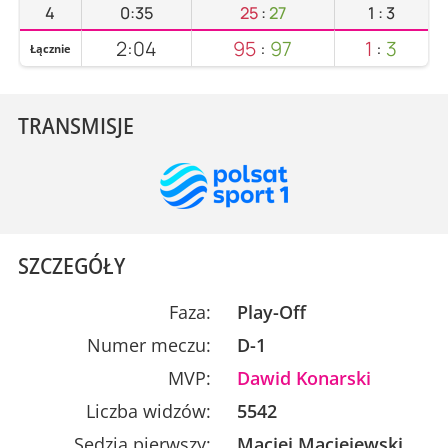
4
0:35
25
:
27
1
:
3
2:04
95
:
97
1
:
3
Łącznie
TRANSMISJE
SZCZEGÓŁY
Faza:
Play-Off
Numer meczu:
D-1
MVP:
Dawid Konarski
Liczba widzów:
5542
Sędzia pierwszy:
Maciej Maciejewski