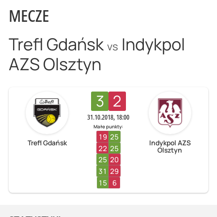
MECZE
Trefl Gdańsk
Indykpol
vs
AZS Olsztyn
3
2
31.10.2018, 18:00
Małe punkty:
19
25
Trefl Gdańsk
Indykpol AZS
22
25
Olsztyn
25
20
31
29
15
6