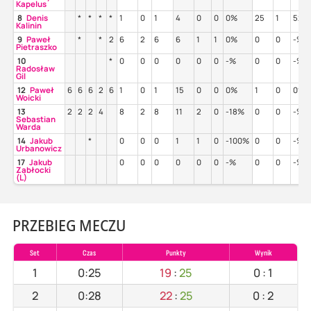
Kapelus
8
Denis
*
*
*
*
1
0
1
4
0
0
0%
25
1
52%
Kalinin
9
Paweł
*
*
2
6
2
6
6
1
1
0%
0
0
-%
Pietraszko
10
*
0
0
0
0
0
0
-%
0
0
-%
Radosław
Gil
12
Paweł
6
6
6
2
6
1
0
1
15
0
0
0%
1
0
0%
Woicki
13
2
2
2
4
8
2
8
11
2
0
-18%
0
0
-%
Sebastian
Warda
14
Jakub
*
0
0
0
1
1
0
-100%
0
0
-%
Urbanowicz
17
Jakub
0
0
0
0
0
0
-%
0
0
-%
Zabłocki
(L)
PRZEBIEG MECZU
Set
Czas
Punkty
Wynik
1
0:25
19
:
25
0
:
1
2
0:28
22
:
25
0
:
2