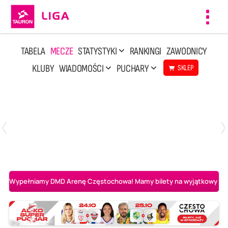
Toggl
navig
TABELA
MECZE
STATYSTYKI
RANKINGI
ZAWODNICY
KLUBY
WIADOMOŚCI
PUCHARY
SKLEP
Poniedziałek, 20 Kwi, 17:30
2
3
Indykpol AZS Olsztyn
PGE GiEK SKRA Bełchatów
Wypełniamy DMD Arenę Częstochowa! Mamy bilety na wyjątkowy mecz 