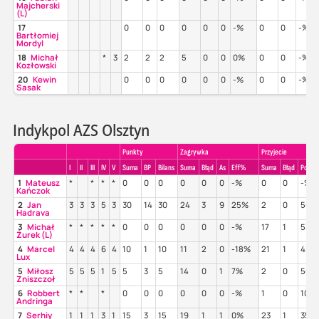
Majcherski
(L)
17
0
0
0
0
0
0
-%
0
0
-%
Bartłomiej
Mordyl
18
Michał
*
3
2
2
2
5
0
0
0%
0
0
-%
Kozłowski
20
Kewin
0
0
0
0
0
0
-%
0
0
-%
Sasak
Indykpol AZS Olsztyn
Punkty
Zagrywka
Przyjecie
I
II
III
IV
V
Suma
BP
Bilans
Suma
Błąd
As
Eff%
Suma
Błąd
Poz%
1
Mateusz
*
*
*
*
0
0
0
0
0
0
-%
0
0
-%
Kańczok
2
Jan
3
3
3
5
3
30
14
30
24
3
9
25%
2
0
50%
Hadrava
3
Michał
*
*
*
*
*
0
0
0
0
0
0
-%
17
1
53%
Żurek (L)
4
Marcel
4
4
4
6
4
10
1
10
11
2
0
-18%
21
1
43%
Lux
5
Miłosz
5
5
5
1
5
5
3
5
14
0
1
7%
2
0
50%
Zniszczoł
6
Robbert
*
*
*
0
0
0
0
0
0
-%
1
0
100
Andringa
7
Serhiy
1
1
1
3
1
15
3
15
19
1
1
0%
23
1
35%