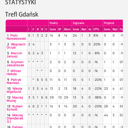
STATYSTYKI
Trefl Gdańsk
Punkty
Zagrywka
Przyjecie
I
II
III
IV
V
Suma
BP
Bilans
Suma
Błąd
As
Eff%
Suma
Błąd
Poz%
1
Piotr
5
1
3
2
2
14
8
14
24
1
3
8%
0
0
-%
Nowakowski
2
Wojciech
2
4
3
1
3
5
0
0
20%
0
0
-%
Grzyb
5
Marcin
6
2
4
3
1
1
1
12
1
0
-8%
0
0
-%
Janusz
6
Szymon
*
*
*
*
2
0
2
0
0
0
-%
1
1
0%
Jakubiszak
7
Miłosz
*
*
0
0
0
0
0
0
-%
0
0
-%
Hebda
9
Patryk
*
6
5
5
11
6
11
15
5
1
-20%
1
0
0%
Niemiec
10
Nikola
1
3
5
4
4
13
2
13
18
4
0
-22%
23
4
43%
Mijailović
12
Maciej
3
5
1
6
6
29
10
29
13
5
0
-38%
0
0
-%
Muzaj
13
Ruben
4
6
2
1
1
14
3
14
20
4
0
-20%
26
4
58%
Schott
14
Maciej
*
*
*
*
*
0
0
0
0
0
0
-%
44
3
50%
Olenderek
(L)
16
Fabian
0
0
0
0
0
0
-%
0
0
-%