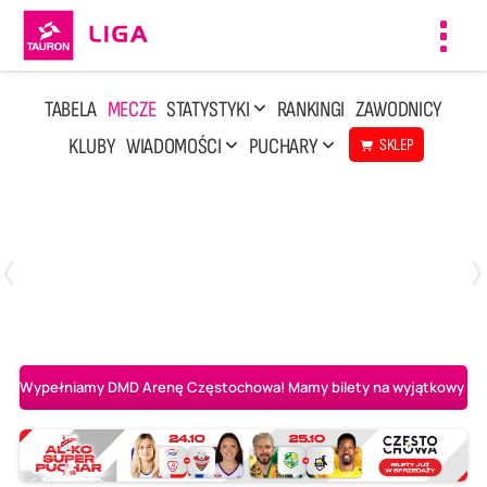
Toggl
navig
TABELA
MECZE
STATYSTYKI
RANKINGI
ZAWODNICY
KLUBY
WIADOMOŚCI
PUCHARY
SKLEP
Poniedziałek, 20 Kwi, 17:30
2
3
Indykpol AZS Olsztyn
PGE GiEK SKRA Bełchatów
Wypełniamy DMD Arenę Częstochowa! Mamy bilety na wyjątkowy mecz 