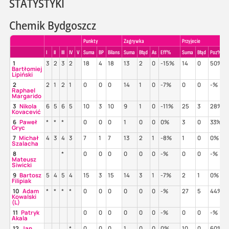
STATYSTYKI
Chemik Bydgoszcz
Punkty
Zagrywka
Przyjecie
I
II
III
IV
V
Suma
BP
Bilans
Suma
Błąd
As
Eff%
Suma
Błąd
Poz%
1
3
2
3
2
18
4
18
13
2
0
-15%
14
0
50%
Bartłomiej
Lipiński
2
2
1
2
1
0
0
0
14
1
0
-7%
0
0
-%
Raphael
Margarido
3
Nikola
6
5
6
5
10
3
10
9
1
0
-11%
25
3
28%
Kovacević
6
Paweł
*
*
*
0
0
0
1
0
0
0%
3
0
33%
Gryc
7
Michał
4
3
4
3
7
1
7
13
2
1
-8%
1
0
0%
Szalacha
8
*
0
0
0
0
0
0
-%
0
0
-%
Mateusz
Siwicki
9
Bartosz
5
4
5
4
15
3
15
14
3
1
-7%
2
1
0%
Filipiak
10
Adam
*
*
*
*
0
0
0
0
0
0
-%
27
5
44%
Kowalski
(L)
11
Patryk
0
0
0
0
0
0
-%
0
0
-%
Akala
12
Jan
*
0
0
0
1
0
0
0%
10
0
60%