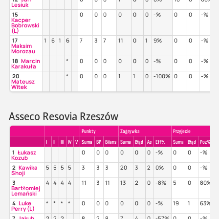
Lesiuk
15
0
0
0
0
0
0
-%
0
0
-%
Kacper
Bobrowski
(L)
17
1
6
1
6
7
3
7
11
0
1
9%
0
0
-%
Maksim
Morozau
18
Marcin
*
0
0
0
0
0
0
-%
0
0
-%
Karakuła
20
*
0
0
0
1
1
0
-100%
0
0
-%
Mateusz
Witek
Asseco Resovia Rzeszów
Punkty
Zagrywka
Przyjecie
I
II
III
IV
V
Suma
BP
Bilans
Suma
Błąd
As
Eff%
Suma
Błąd
Poz%
P
1
Łukasz
0
0
0
0
0
0
-%
0
0
-%
Kozub
2
Kawika
5
5
5
5
3
3
3
20
3
2
0%
0
0
-%
Shoji
3
4
4
4
4
11
3
11
13
2
0
-8%
5
0
80%
Bartłomiej
Lemański
4
Luke
*
*
*
*
0
0
0
0
0
0
-%
19
1
63%
Perry (L)
7
Jakub
2
2
2
8
2
8
7
4
0
-57%
0
0
-%