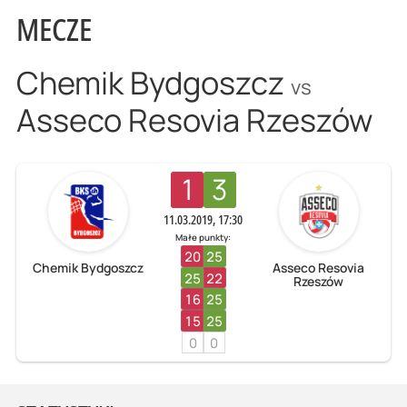
MECZE
Chemik Bydgoszcz
vs
Asseco Resovia Rzeszów
1
3
11.03.2019, 17:30
Małe punkty:
20
25
Chemik Bydgoszcz
Asseco Resovia
25
22
Rzeszów
16
25
15
25
0
0