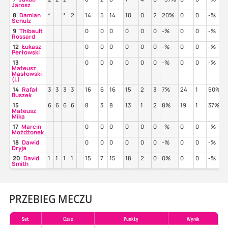
Jarosz
8
Damian
*
*
2
14
5
14
10
0
2
20%
0
0
-%
Schulz
9
Thibault
0
0
0
0
0
0
-%
0
0
-%
Rossard
12
Łukasz
0
0
0
0
0
0
-%
0
0
-%
Perłowski
13
0
0
0
0
0
0
-%
0
0
-%
Mateusz
Masłowski
(L)
14
Rafał
3
3
3
3
16
6
16
15
2
3
7%
24
1
50%
Buszek
15
6
6
6
6
8
3
8
13
1
2
8%
19
1
37%
1
Mateusz
Mika
17
Marcin
0
0
0
0
0
0
-%
0
0
-%
Możdżonek
18
Dawid
0
0
0
0
0
0
-%
0
0
-%
Dryja
20
David
1
1
1
1
15
7
15
18
2
0
0%
0
0
-%
Smith
PRZEBIEG MECZU
Set
Czas
Punkty
Wynik