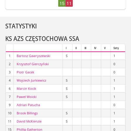
15
11
STATYSTYKI
KS AZS CZĘSTOCHOWA SSA
I
II
III
IV
V
Sety
1
Bartosz Gawryszewski
S
1
2
Krzysztof Gierczyński
0
3
Piotr Gacek
0
4
Wojciech Jurkiewicz
S
1
6
Marcin Kocik
S
1
7
Paweł Woicki
S
1
9
Adrian Patucha
0
10
Brook Billings
S
1
11
David McKienzie
S
1
15
Phillip Eatherton
0