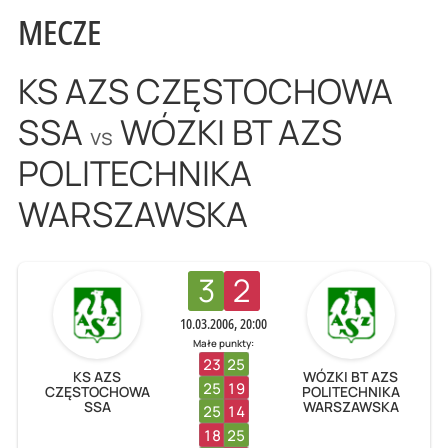
MECZE
KS AZS CZĘSTOCHOWA
SSA
WÓZKI BT AZS
vs
POLITECHNIKA
WARSZAWSKA
3
2
10.03.2006, 20:00
Małe punkty:
23
25
KS AZS
WÓZKI BT AZS
25
19
CZĘSTOCHOWA
POLITECHNIKA
SSA
WARSZAWSKA
25
14
18
25