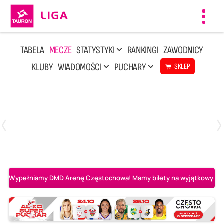
Toggl
navig
TABELA
MECZE
STATYSTYKI
RANKINGI
ZAWODNICY
KLUBY
WIADOMOŚCI
PUCHARY
SKLEP
Poniedziałek, 20 Kwi, 17:30
2
3
Indykpol AZS Olsztyn
PGE GiEK SKRA Bełchatów
Wypełniamy DMD Arenę Częstochowa! Mamy bilety na wyjątkowy mecz 