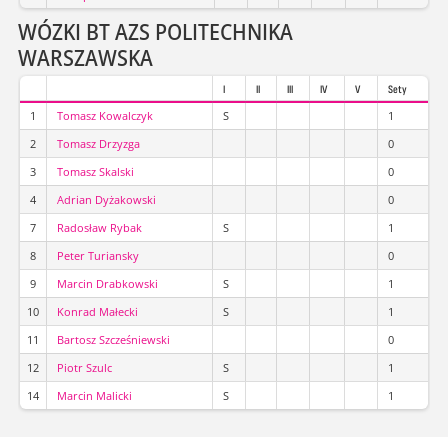
WÓZKI BT AZS POLITECHNIKA
WARSZAWSKA
I
II
III
IV
V
Sety
1
Tomasz Kowalczyk
S
1
2
Tomasz Drzyzga
0
3
Tomasz Skalski
0
4
Adrian Dyżakowski
0
7
Radosław Rybak
S
1
8
Peter Turiansky
0
9
Marcin Drabkowski
S
1
10
Konrad Małecki
S
1
11
Bartosz Szcześniewski
0
12
Piotr Szulc
S
1
14
Marcin Malicki
S
1